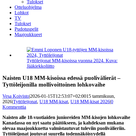
Tulokset
Otteluohjelma
Lohkot
TV
Tulokset
Pudotuspelit
Maajoukkueet
Katso
kuvaa
isompana
Tyttöleijonat MM-kisoissa vuonna 2024. Kuva:
Jääkiekkoliitto
Naisten U18 MM-kisoissa edessä puolivälierät –
Tyttöleijonilla mollivoittoinen lohkovaihe
Vesa Koivisto
|
2026-01-15T12:53:07+02:00
15 tammikuun,
2026
|
Tyttöleijonat
,
U18 MM-kisat
,
U18 MM-kisat 2026
|
0
Kommenttia
Naisten alle 18-vuotiaiden junioreiden MM-kisojen lohkovaihe
Kanadassa on nyt saatu päätökseen, ja kahdeksan mukana
olevaa maajoukkuetta valmistautuvat tuleviin puolivälieriin.
Tyttöleijonat joutuvat suurella todennäköisyydellä