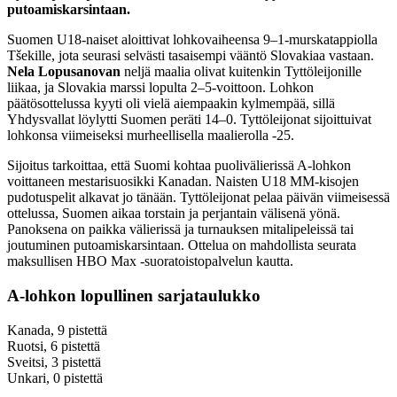
putoamiskarsintaan.
Suomen U18-naiset aloittivat lohkovaiheensa 9–1-murskatappiolla
Tšekille, jota seurasi selvästi tasaisempi vääntö Slovakiaa vastaan.
Nela Lopusanovan
neljä maalia olivat kuitenkin Tyttöleijonille
liikaa, ja Slovakia marssi lopulta 2–5-voittoon. Lohkon
päätösottelussa kyyti oli vielä aiempaakin kylmempää, sillä
Yhdysvallat löylytti Suomen peräti 14–0. Tyttöleijonat sijoittuivat
lohkonsa viimeiseksi murheellisella maalierolla -25.
Sijoitus tarkoittaa, että Suomi kohtaa puolivälierissä A-lohkon
voittaneen mestarisuosikki Kanadan. Naisten U18 MM-kisojen
pudotuspelit alkavat jo tänään. Tyttöleijonat pelaa päivän viimeisessä
ottelussa, Suomen aikaa torstain ja perjantain välisenä yönä.
Panoksena on paikka välierissä ja turnauksen mitalipeleissä tai
joutuminen putoamiskarsintaan. Ottelua on mahdollista seurata
maksullisen HBO Max -suoratoistopalvelun kautta.
A-lohkon lopullinen sarjataulukko
Kanada, 9 pistettä
Ruotsi, 6 pistettä
Sveitsi, 3 pistettä
Unkari, 0 pistettä