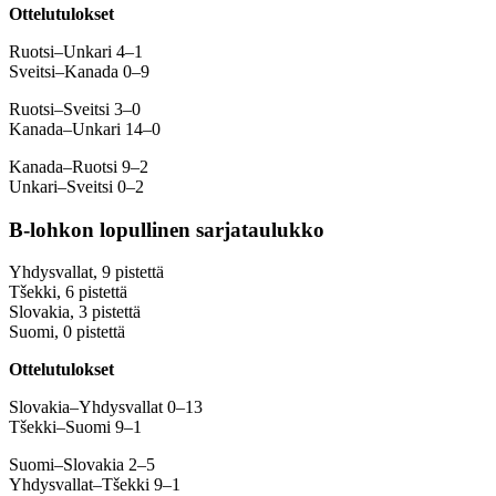
Ottelutulokset
Ruotsi–Unkari 4–1
Sveitsi–Kanada 0–9
Ruotsi–Sveitsi 3–0
Kanada–Unkari 14–0
Kanada–Ruotsi 9–2
Unkari–Sveitsi 0–2
B-lohkon lopullinen sarjataulukko
Yhdysvallat, 9 pistettä
Tšekki, 6 pistettä
Slovakia, 3 pistettä
Suomi, 0 pistettä
Ottelutulokset
Slovakia–Yhdysvallat 0–13
Tšekki–Suomi 9–1
Suomi–Slovakia 2–5
Yhdysvallat–Tšekki 9–1