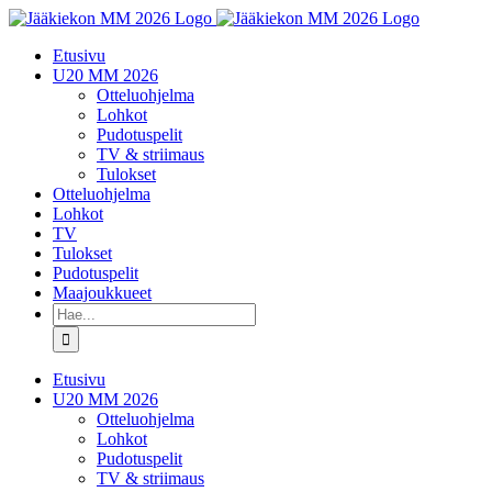
Skip
to
Etusivu
content
U20 MM 2026
Otteluohjelma
Lohkot
Pudotuspelit
TV & striimaus
Tulokset
Otteluohjelma
Lohkot
TV
Tulokset
Pudotuspelit
Maajoukkueet
Etsi
...
Etusivu
U20 MM 2026
Otteluohjelma
Lohkot
Pudotuspelit
TV & striimaus