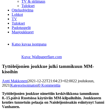
TV & striimaus
Tulokset
Otteluohjelma
Lohkot
TV
Tulokset
Pudotuspelit
Maajoukkueet
Katso kuvaa isompana
Kuva: Wallpaperflare.com
Tyttöleijonien joukkue julki tammikuun MM-
kisoihin
Antti Makkonen
|
2021-12-22T21:04:23+02:00
22 joulukuun,
2021
|
Kategorisoimaton
|
0 Kommenttia
Tyttöleijonien joukkue nimettiin keskiviikkona tammikuun
8.-15.päivä Ruotsissa käytäviin MM-kilpailuihin. Joukkueen
kenties tunnetuin pelaaja on Naisleijonissakin esiintynyt Sanni
Vanhanen.