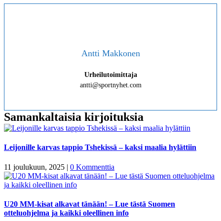
Antti Makkonen
Urheilutoimittaja
antti@sportnyhet.com
Samankaltaisia kirjoituksia
Leijonille karvas tappio Tshekissä – kaksi maalia hylättiin
11 joulukuun, 2025
|
0 Kommenttia
U20 MM-kisat alkavat tänään! – Lue tästä Suomen
otteluohjelma ja kaikki oleellinen info