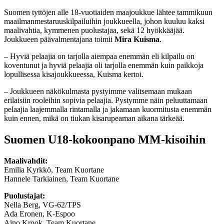
Suomen tyttöjen alle 18-vuotiaiden maajoukkue lähtee tammikuun
maailmanmestaruuskilpailuihin joukkueella, johon kuuluu kaksi
maalivahtia, kymmenen puolustajaa, sekä 12 hyökkääjää.
Joukkueen päävalmentajana toimii
Mira Kuisma
.
– Hyviä pelaajia on tarjolla aiempaa enemmän eli kilpailu on
koventunut ja hyviä pelaajia oli tarjolla enemmän kuin paikkoja
lopullisessa kisajoukkueessa, Kuisma kertoi.
– Joukkueen näkökulmasta pystyimme valitsemaan mukaan
erilaisiin rooleihin sopivia pelaajia. Pystymme näin peluuttamaan
pelaajia laajemmalla rintamalla ja jakamaan kuormitusta enemmän
kuin ennen, mikä on tiukan kisarupeaman aikana tärkeää.
Suomen U18-kokoonpano MM-kisoihin
Maalivahdit:
Emilia Kyrkkö, Team Kuortane
Hannele Tarkiainen, Team Kuortane
Puolustajat:
Nella Berg, VG-62/TPS
Ada Eronen, K-Espoo
Aino Krook, Team Kuortane