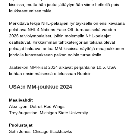
kisoissa, mutta hän joutui jättäytymään viime hetkellä pois
loukkaantumisen takia.
Merkittävä tekijä NHL-pelaajien ryntäykselle on ensi keväänä
pelattava NHL 4 Nations Face-Off -turnaus sekä vuoden
2026 talviolympalaiset, joihin molempiin NHL-pelaajat
osallistuvat. Kirkkaimman tähtikatergorian takana olevat
pelaajat haluavat antaa MM-kisoissa näyttöjä maajoukkueen
johdolla lunastaakseen paikan noihin turnauksiin.
Jääkiekon MM-kisat 2024
alkavat perjantaina 10.5. USA
kohtaa ensimmäisessä ottelussaan Ruotsin.
USA:n MM-joukkue 2024
Maalivahdit
Alex Lyon, Detroit Red Wings
Trey Augustine, Michigan State University
Puolustajat
Seth Jones, Chicago Blackhawks