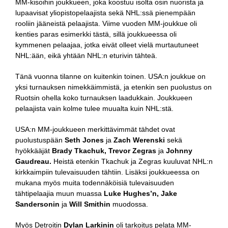
MM-kisoihin joukkueen, joka koostuu isolta osin nuorista ja
lupaavisat yliopistopelaajista sekä NHL:ssä pienempään
rooliin jääneistä pelaajista. Viime vuoden MM-joukkue oli
kenties paras esimerkki tästä, sillä joukkueessa oli
kymmenen pelaajaa, jotka eivät olleet vielä murtautuneet
NHL:ään, eikä yhtään NHL:n eturivin tähteä.
Tänä vuonna tilanne on kuitenkin toinen. USA:n joukkue on
yksi turnauksen nimekkäimmistä, ja etenkin sen puolustus on
Ruotsin ohella koko turnauksen laadukkain. Joukkueen
pelaajista vain kolme tulee muualta kuin NHL:stä.
USA:n MM-joukkueen merkittävimmät tähdet ovat
puolustuspään
Seth Jones
ja
Zach
Werenski
sekä
hyökkääjät
Brady Tkachuk, Trevor Zegras
ja
Johnny
Gaudreau.
Heistä etenkin Tkachuk ja Zegras kuuluvat NHL:n
kirkkaimpiin tulevaisuuden tähtiin. Lisäksi joukkueessa on
mukana myös muita todennäköisiä tulevaisuuden
tähtipelaajia muun muassa
Luke Hughes’n, Jake
Sandersonin
ja
Will Smithin
muodossa.
Myös Detroitin
Dylan Larkinin
oli tarkoitus pelata MM-