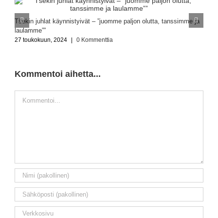
T
Tšekin juhlat käynnistyivät – ”juomme paljon olutta, tanssimme ja
2
laulamme””
27 toukokuun, 2024
|
0 Kommenttia
Kommentoi aihetta...
Kommentti