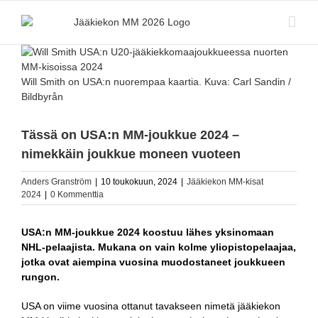
Skip
to
content
Katso
kuvaa
isompana
Will Smith on USA:n nuorempaa kaartia. Kuva: Carl Sandin /
Bildbyrån
Tässä on USA:n MM-joukkue 2024 –
nimekkäin joukkue moneen vuoteen
Anders Granström
|
10 toukokuun, 2024
|
Jääkiekon MM-kisat
2024
|
0 Kommenttia
USA:n MM-joukkue 2024 koostuu lähes yksinomaan
NHL-pelaajista. Mukana on vain kolme yliopistopelaajaa,
jotka ovat aiempina vuosina muodostaneet joukkueen
rungon.
USA on viime vuosina ottanut tavakseen nimetä jääkiekon