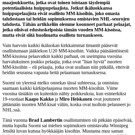
maajoukkuetta, jotka ovat toinen toistaan täydempiä
potentiaalisista huippupelaajista. Jotkut ikäluokkansa
huippupelaajista eivät osallistu MM-kisoihin, joko omasta
tahdostaan tai heidän sopimuksensa omistavien NHL-seurojen
tahdosta. Tähän artikkeliin olemme koonneet parhaat pelaajat,
jotka olisivat edustuskelpoisia tämän vuoden MM-kisoissa,
mutta eivät siitä huolimatta osallistu turnaukseen.
Vain harvoin kaikki ikäluokan kirkkaimmat timantit pääsevät
osallistumaan jääkiekon U20 MM-kisoihin. Vaikka pääsääntöisesti
MM-kisoissa pelaavatkin kaikki parhaat, on useimpina vuosina
harvalukuinen joukko pelaajia, jotka ovat ”liian hyviä” nuorten
MM-kisoihin – eli pelaajia, jotka ovat urallaan niin pitkällä, etteivät
heidän seuransa vapauta heitä pelaamaan turnauksessa.
Suomi on yleensä melko onnekas tässä suhteessa, ja onnistuu
saamaan kaikki kärkipelaajansa nuorten MM-kisoihin. Viime
vuosina tästäkin on kuitenkin nähty poikkeuksia, kun esimerkiksi
19-vuotiaat
Kaapo Kakko
ja
Miro Heiskanen
ovat joutuneet
jättämään nuorten MM-kisat väliin, koska ovat tuolloin pelanneet jo
NHL:ssä.
Tänä vuonna
Brad Lambertin
osallistuminen oli pitkään epäselvää,
mutta lopulta Suomi sai miehen sopimuksen omistavalta Winnipeg
Jetsiltä luvan kutsua hyökkääjän kisoihin. Muutama muu saman