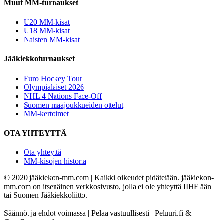
Muut MM-turnaukset
U20 MM-kisat
U18 MM-kisat
Naisten MM-kisat
Jääkiekkoturnaukset
Euro Hockey Tour
Olympialaiset 2026
NHL 4 Nations Face-Off
Suomen maajoukkueiden ottelut
MM-kertoimet
OTA YHTEYTTÄ
Ota yhteyttä
MM-kisojen historia
© 2020 jääkiekon-mm.com | Kaikki oikeudet pidätetään. jääkiekon-
mm.com on itsenäinen verkkosivusto, jolla ei ole yhteyttä IIHF ään
tai Suomen Jääkiekkoliitto.
Säännöt ja ehdot voimassa | Pelaa vastuullisesti | Peluuri.fi &