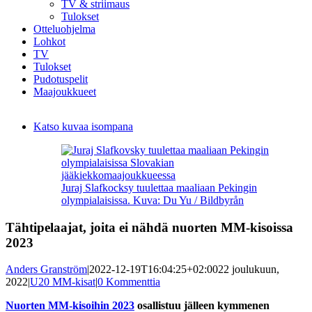
TV & striimaus
Tulokset
Otteluohjelma
Lohkot
TV
Tulokset
Pudotuspelit
Maajoukkueet
Katso kuvaa isompana
Juraj Slafkocksy tuulettaa maaliaan Pekingin
olympialaisissa. Kuva: Du Yu / Bildbyrån
Tähtipelaajat, joita ei nähdä nuorten MM-kisoissa
2023
Anders Granström
|
2022-12-19T16:04:25+02:00
22 joulukuun,
2022
|
U20 MM-kisat
|
0 Kommenttia
Nuorten MM-kisoihin 2023
osallistuu jälleen kymmenen