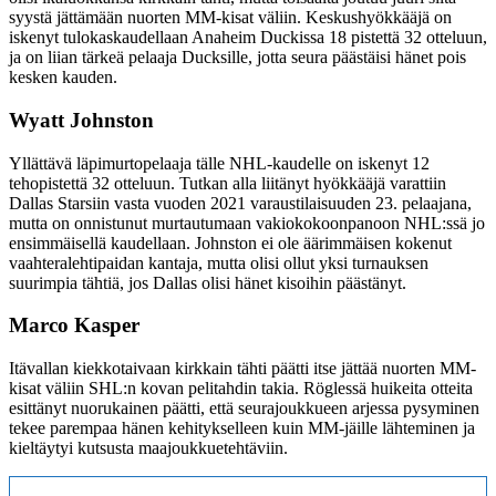
syystä jättämään nuorten MM-kisat väliin. Keskushyökkääjä on
iskenyt tulokaskaudellaan Anaheim Duckissa 18 pistettä 32 otteluun,
ja on liian tärkeä pelaaja Ducksille, jotta seura päästäisi hänet pois
kesken kauden.
Wyatt Johnston
Yllättävä läpimurtopelaaja tälle NHL-kaudelle on iskenyt 12
tehopistettä 32 otteluun. Tutkan alla liitänyt hyökkääjä varattiin
Dallas Starsiin vasta vuoden 2021 varaustilaisuuden 23. pelaajana,
mutta on onnistunut murtautumaan vakiokokoonpanoon NHL:ssä jo
ensimmäisellä kaudellaan. Johnston ei ole äärimmäisen kokenut
vaahteralehtipaidan kantaja, mutta olisi ollut yksi turnauksen
suurimpia tähtiä, jos Dallas olisi hänet kisoihin päästänyt.
Marco Kasper
Itävallan kiekkotaivaan kirkkain tähti päätti itse jättää nuorten MM-
kisat väliin SHL:n kovan pelitahdin takia. Röglessä huikeita otteita
esittänyt nuorukainen päätti, että seurajoukkueen arjessa pysyminen
tekee parempaa hänen kehitykselleen kuin MM-jäille lähteminen ja
kieltäytyi kutsusta maajoukkuetehtäviin.