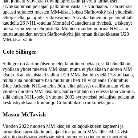
hän johdatti Slovakian olympiapronssiin ja voitti turnauksen
arvokkaimman pelaajan palkinnon vasta 17-vuotiaana. Tätä seurasi
upeasti sujuneet miesten MM-kisat, joissa Slafkovský iski yhdeksän
tehopistettä, ja lopulta ykkösvaraus. Slovakialainen on pelannut tällä
kaudella 26 NHL-ottelua Montréal Canadiensin riveissä, ja iskenyt
niissä kymmenen tehopistettä. Monien muiden nuorina NHL:ään
murtautuneiden tavoin Slafkovskýltä jää oman ikäluokkansa U20
MM-kisat väliin.
Cole Sillinger
Sillinger on äärimmäisen mielenkiintoinen pelaaja, sillä hänellä on
vyöllään yhdet miesten MM-kisat, mutta ei yksiäkään nuorten MM-
kisoja. Kanadalaista ei valittu U20 MM-kisoihin vielä 17-vuotiaana,
mutta siitä huolimatta hän murtautui heti 18-vuotiaana Columbus
Blue Jacketsin NHL-miehistöön, eikä päässyt osallistumaan viime
vuoden nuorten MM-kisoihin. Sama kohtalo on edessä tänä vuonna,
sillä eniten NHL-pelejä vuonna 2003 syntyneistä pelaajista pelannut
keskushyökkääjä kuuluu jo Columbuksen runkopelaajiin.
Mason McTavish
Vuoden 2022 nuorten MM-kisojen kultajoukkueen kapteeni ja
turnauksen arvokkain pelaaja ei tee paluuta MM-jäille. McTavish
olisi ikäluokkansa kirkkain tähti, mutta toisaalta joutuu juuri siitä