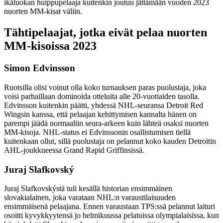
ikäluokan huippupelaaja kuitenkin joutuu jättämään vuoden 2023
nuorten MM-kisat väliin.
Tähtipelaajat, jotka eivät pelaa nuorten
MM-kisoissa 2023
Simon Edvinsson
Ruotsilla olisi voinut olla koko turnauksen paras puolustaja, joka
voisi parhaillaan dominoida otteluita alle 20-vuotiaiden tasolla.
Edvinsson kuitenkin päätti, yhdessä NHL-seuransa Detroit Red
Wingsin kanssa, että pelaajan kehittymisen kannalta hänen on
parempi jäädä normaaliin seura-arkeen kuin lähteä osaksi nuorten
MM-kisoja. NHL-status ei Edvinssonin osallistumisen tiellä
kuitenkaan ollut, sillä puolustaja on pelannut koko kauden Detroitin
AHL-joukkueessa Grand Rapid Griffinsissä.
Juraj Slafkovský
Juraj Slafkovskýstä tuli kesällä historian ensimmäinen
slovakialainen, joka varataan NHL:n varaustilaisuuden
ensimmäisenä pelaajana. Ennen varaustaan TPS:ssä pelannut laituri
osoitti kyvykkyytensä jo helmikuussa pelatuissa olympialaisissa, kun