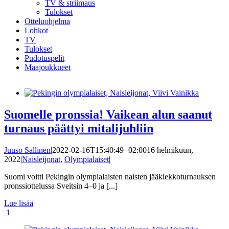
TV & striimaus
Tulokset
Otteluohjelma
Lohkot
TV
Tulokset
Pudotuspelit
Maajoukkueet
Suomelle pronssia! Vaikean alun saanut
turnaus päättyi mitalijuhliin
Juuso Sallinen
|
2022-02-16T15:40:49+02:00
16 helmikuun,
2022
|
Naisleijonat
,
Olympialaiset
|
Suomi voitti Pekingin olympialaisten naisten jääkiekkoturnauksen
pronssiottelussa Sveitsin 4–0 ja [...]
Lue lisää
1