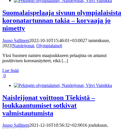
Suomalaispelaaja sivuun olympialaisista
koronatartunnan takia – korvaaja jo
nimetty
Juuso Sallinen
|
2022-10-10T15:46:01+03:00
27 tammikuun,
2022
|
Naisleijonat
,
Olympialaiset
|
Yksi Suomen naisten maajoukkueen pelaajista on antanut
positiivisen koronanäytteet, eikä [...]
Lue lisää
0
Naisleijonat voittoon Tšekistä –
loukkaantumiset sotkivat
valmistautumista
Juuso Sallinen
|
2021-12-16T10:56:32+02:00
16 joulukuun,