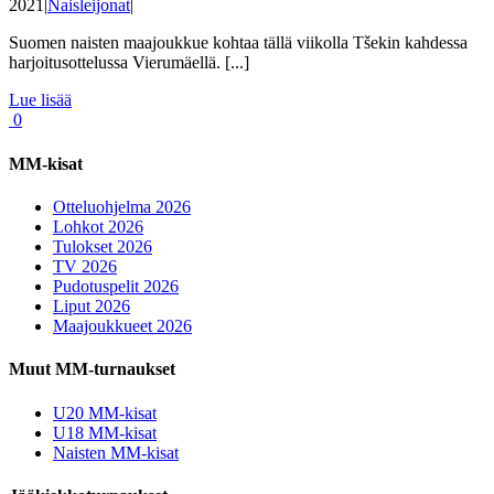
2021
|
Naisleijonat
|
Suomen naisten maajoukkue kohtaa tällä viikolla Tšekin kahdessa
harjoitusottelussa Vierumäellä. [...]
Lue lisää
0
MM-kisat
Otteluohjelma 2026
Lohkot 2026
Tulokset 2026
TV 2026
Pudotuspelit 2026
Liput 2026
Maajoukkueet 2026
Muut MM-turnaukset
U20 MM-kisat
U18 MM-kisat
Naisten MM-kisat