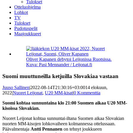
Tulokset
Otteluohjelma
Lohkot
TV
Tulokset
Pudotuspelit
Maajoukkueet
Katso
kuvaa
isompana
Oliver Kapanen debytoi Leijonissa Ruotsissa.
Kuva: Pasi Mennander / Leijonat.fi
Suomi muuttuneilla ketjuilla Slovakiaa vastaan
Juuso Sallinen
|
2022-08-14T21:30:16+03:00
14 elokuun,
2022
|
Nuoret Leijonat
,
U20 MM-kisat
|
0 Kommenttia
Suomi kohtaa sunnuntaina klo 21:00 Suomen aikaa U20 MM-
kisoissa Slovakian.
Nuoret Leijonat kohtaa sunnuntai-iltana Suomen aikaa Slovakian
nuorten MM-kisojen lohkovaiheen kolmannessa ottelussaan.
Päävalmentaja
Antti Pennanen
on tehnyt joukkueen