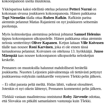
kokoonpanoon useita muutoksia.
Ykkösparissa kaksi edellistä ottelua pelannut
Petteri Nurmi
on
kokonaan sivussa joukkueen kokoonpanosta. Hänen paikkansa
Topi Niemelän
tilalla ottaa
Ruben Rafkin
. Rafkinin parina
aiemmin pelannut Matias Rajaniemi on nyt joukkueen seitsemän
puolustaja.
Myös kolmosketjua aiemmissa peleissä johtanut
Samuel Helenius
tippuu kokoonpanon ulkopuolelle. Hänen paikkansa ottaa aiemmin
nelosta sentteröinyt
Oliver Kapanen
. Ketjun laitaan
Ville Koivusen
tilalle taas nousee
Roni Karvinen
, joka ei ole ennen tässä
turnauksessa pelannut. Koivunen on ottelussa 13. hyökkääjä.
Juuso
Mäenpää
taas nousee kokoonpanon ulkopuolelta nelosketjun
keskelle.
Pennanen on muutoksilla halunnut mahdollisesti herätellä
joukkuetta. Nuorten Leijonien päävalmentaja oli tiettävästi pettynyt
joukkueensa esityksiin rankkareille venyneen Tšekki-pelin jälkeen.
– Ei ollut parasta peliä meiltä. Hidas lähtö, vaikeat olosuhteet.
Jotenkin ei nyt oikein lähtenyt, Pennanen kommentoi pelin jälkeen.
Tšekkiä vastaan maalinteossa onnistunut
Roby Järventie
odottaa,
että Slovakia on pitkälti samanlainen vastustaja kuin Tšekki.