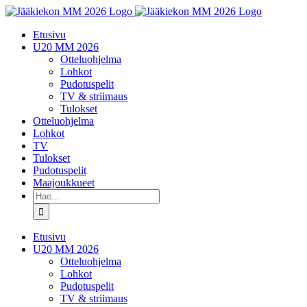
Skip
to
Etusivu
content
U20 MM 2026
Otteluohjelma
Lohkot
Pudotuspelit
TV & striimaus
Tulokset
Otteluohjelma
Lohkot
TV
Tulokset
Pudotuspelit
Maajoukkueet
Etsi
...
Etusivu
U20 MM 2026
Otteluohjelma
Lohkot
Pudotuspelit
TV & striimaus