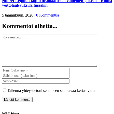
Nuoret Leijonat taipui dramaattisten vaiheiden jälkeen – Ruotsi
voittolaukauksilla finaaliin
5 tammikuun, 2026
|
0 Kommenttia
Kommentoi aihetta...
Kommentti
Tallenna yhteystietoni selaimeen seuraavaa kertaa varten.
MM-kisat