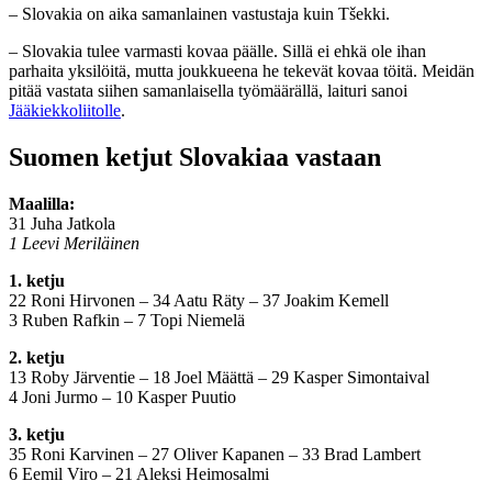
– Slovakia on aika samanlainen vastustaja kuin Tšekki.
– Slovakia tulee varmasti kovaa päälle. Sillä ei ehkä ole ihan
parhaita yksilöitä, mutta joukkueena he tekevät kovaa töitä. Meidän
pitää vastata siihen samanlaisella työmäärällä, laituri sanoi
Jääkiekkoliitolle
.
Suomen ketjut Slovakiaa vastaan
Maalilla:
31 Juha Jatkola
1 Leevi Meriläinen
1
. ketju
22 Roni Hirvonen – 34 Aatu Räty – 37 Joakim Kemell
3 Ruben Rafkin – 7 Topi Niemelä
2
. ketju
13 Roby Järventie – 18 Joel Määttä – 29 Kasper Simontaival
4 Joni Jurmo – 10 Kasper Puutio
3
. ketju
35 Roni Karvinen – 27 Oliver Kapanen – 33 Brad Lambert
6 Eemil Viro – 21 Aleksi Heimosalmi