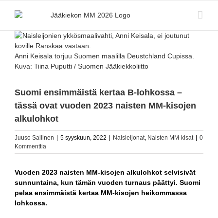
Skip
to
content
Katso
kuvaa
isompana
Anni Keisala torjuu Suomen maalilla Deustchland Cupissa.
Kuva: Tiina Puputti / Suomen Jääkiekkoliitto
Suomi ensimmäistä kertaa B-lohkossa –
tässä ovat vuoden 2023 naisten MM-kisojen
alkulohkot
Juuso Sallinen
|
5 syyskuun, 2022
|
Naisleijonat
,
Naisten MM-kisat
|
0
Kommenttia
Vuoden 2023 naisten MM-kisojen alkulohkot selvisivät
sunnuntaina, kun tämän vuoden turnaus päättyi. Suomi
pelaa ensimmäistä kertaa MM-kisojen heikommassa
lohkossa.