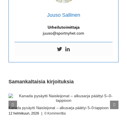
Juuso Sallinen
Urheilutoimittaja
juuso@sportnyhet.com
Samankaltaisia kirjoituksia
N
Kanada pysäytti Naisleijonat – alkusarja päättyi 5–0-tappioon
1
12 helmikuun, 2026
|
0 Kommenttia