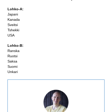
Lohko-
A:
Japani
Kanada
Sveitsi
Tshekki
USA
Lohko-
B:
Ranska
Ruotsi
Saksa
Suomi
Unkari