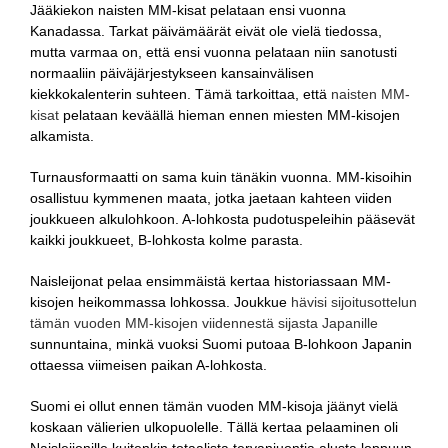
Jääkiekon naisten MM-kisat pelataan ensi vuonna
Kanadassa. Tarkat päivämäärät eivät ole vielä tiedossa,
mutta varmaa on, että ensi vuonna pelataan niin sanotusti
normaaliin päiväjärjestykseen kansainvälisen
kiekkokalenterin suhteen. Tämä tarkoittaa, että
naisten MM-
kisat
pelataan keväällä hieman ennen miesten MM-kisojen
alkamista.
Turnausformaatti on sama kuin tänäkin vuonna. MM-kisoihin
osallistuu kymmenen maata, jotka jaetaan kahteen viiden
joukkueen alkulohkoon. A-lohkosta pudotuspeleihin pääsevät
kaikki joukkueet, B-lohkosta kolme parasta.
Naisleijonat pelaa ensimmäistä kertaa historiassaan MM-
kisojen heikommassa lohkossa. Joukkue
hävisi sijoitusottelun
tämän vuoden MM-kisojen viidennestä sijasta Japanille
sunnuntaina, minkä vuoksi Suomi putoaa B-lohkoon Japanin
ottaessa viimeisen paikan A-lohkosta.
Suomi ei ollut ennen tämän vuoden MM-kisoja jäänyt vielä
koskaan välierien ulkopuolelle. Tällä kertaa pelaaminen oli