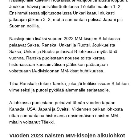
Naisleijonille kuitenkin totaalista tervanjuontia alusta loppuun.
Joukkue hävisi puolivälieräottelunsa Tšekille maalein 1–2.
Ensimmäisessä sijoitusottelussa Unkari kaatui niukasti
jatkoajan jälkeen 3–2, mutta sunnuntain pelissä Japani piti
Suomen nollilla.
Naisleijonien lisäksi vuoden 2023 MM-kisojen B-lohkossa
pelaavat Saksa, Ranska, Unkari ja Ruotsi. Joukkueista
Saksa, Unkari ja Ruotsi pelasivat B-lohkossa myös tänä
vuonna. Ranska puolestaan nousee toista kertaa
historiassaan kansainvälisen jääkiekon pääsarjaan
voitettuaan IA-divisioonan MM-kisat huhtikuussa.
Tilaa Ranskalle tekee Tanska, joka jäi kotikisoissaan B-lohkon
viimeiseksi ja putosi pykälää alemmalle sarjatasolle.
A-lohkossa puolestaan pelaavat tämän vuoden tapaan
Kanada, USA, Japani ja Sveitsi. Viidennen paikan lohkosta
ottaa sunnuntaina historiansa ensimmäisen naisten MM-
mitalin voittanut Tšekki.
Vuoden 2023 naisten MM-kisojen alkulohkot