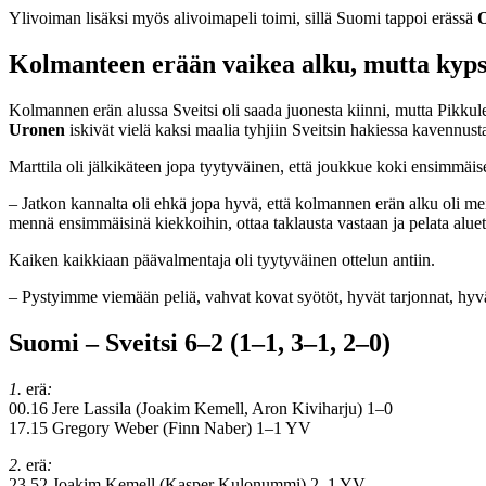
Ylivoiman lisäksi myös alivoimapeli toimi, sillä Suomi tappoi erässä
O
Kolmanteen erään vaikea alku, mutta kyps
Kolmannen erän alussa Sveitsi oli saada juonesta kiinni, mutta Pikkule
Uronen
iskivät vielä kaksi maalia tyhjiin Sveitsin hakiessa kavennust
Marttila oli jälkikäteen jopa tyytyväinen, että joukkue koki ensimmäis
– Jatkon kannalta oli ehkä jopa hyvä, että kolmannen erän alku oli m
mennä ensimmäisinä kiekkoihin, ottaa taklausta vastaan ja pelata aluett
Kaiken kaikkiaan päävalmentaja oli tyytyväinen ottelun antiin.
– Pystyimme viemään peliä, vahvat kovat syötöt, hyvät tarjonnat, hy
Suomi – Sveitsi 6–2 (1–1, 3–1, 2–0)
1.
erä
:
00.16 Jere Lassila (Joakim Kemell, Aron Kiviharju) 1–0
17.15 Gregory Weber (Finn Naber) 1–1 YV
2.
erä
:
23.52 Joakim Kemell (Kasper Kulonummi) 2–1 YV