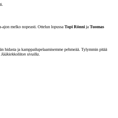
i.
kaa-ajon melko nopeasti. Ottelun lopussa
Topi Rönni
ja
Tuomas
i vähän hidasta ja kamppailupelaamisemme pehmeää. Tylymmin pitää
i
Jääkiekkoliiton sivuilla
.