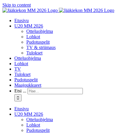
Skip to content
Etusivu
U20 MM 2026
Otteluohjelma
Lohkot
Pudotuspelit
TV & striimaus
Tulokset
Otteluohjelma
Lohkot
TV
Tulokset
Pudotuspelit
Maajoukkueet
Etsi ...
Etusivu
U20 MM 2026
Otteluohjelma
Lohkot
Pudotuspelit