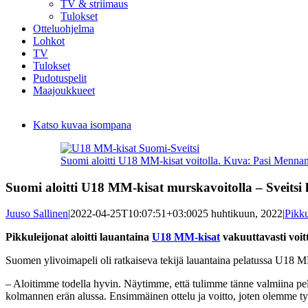
TV & striimaus
Tulokset
Otteluohjelma
Lohkot
TV
Tulokset
Pudotuspelit
Maajoukkueet
Katso kuvaa isompana
Suomi aloitti U18 MM-kisat voitolla. Kuva: Pasi Mennand
Suomi aloitti U18 MM-kisat murskavoitolla – Sveitsi 
Juuso Sallinen
|
2022-04-25T10:07:51+03:00
25 huhtikuun, 2022
|
Pikku
Pikkuleijonat aloitti lauantaina
U18 MM-kisat
vakuuttavasti voitt
Suomen ylivoimapeli oli ratkaiseva tekijä lauantaina pelatussa U18 MM
– Aloitimme todella hyvin. Näytimme, että tulimme tänne valmiina pelaa
kolmannen erän alussa. Ensimmäinen ottelu ja voitto, joten olemme t