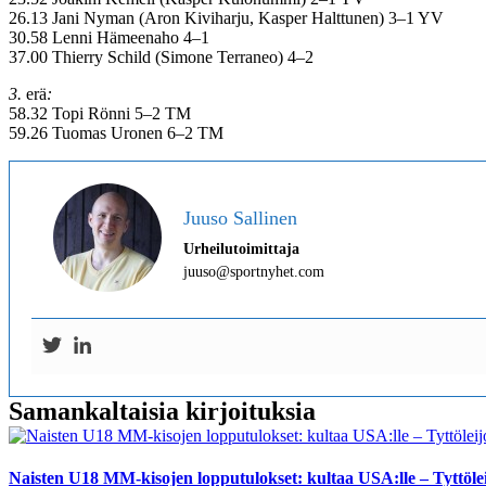
26.13 Jani Nyman (Aron Kiviharju, Kasper Halttunen) 3–1 YV
30.58 Lenni Hämeenaho 4–1
37.00 Thierry Schild (Simone Terraneo) 4–2
3.
erä
:
58.32 Topi Rönni 5–2 TM
59.26 Tuomas Uronen 6–2 TM
Juuso Sallinen
Urheilutoimittaja
juuso@sportnyhet.com
Samankaltaisia kirjoituksia
Naisten U18 MM-kisojen lopputulokset: kultaa USA:lle – Tyttölei