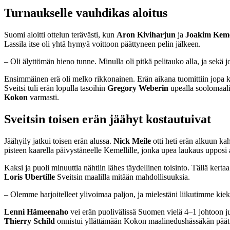
Turnaukselle vauhdikas aloitus
Suomi aloitti ottelun terävästi, kun
Aron Kiviharjun
ja
Joakim Keme
Lassila itse oli yhtä hymyä voittoon päättyneen pelin jälkeen.
– Oli älyttömän hieno tunne. Minulla oli pitkä pelitauko alla, ja sekä 
Ensimmäinen erä oli melko rikkonainen. Erän aikana tuomittiin jopa k
Sveitsi tuli erän lopulla tasoihin
Gregory Weberin
upealla soolomaalil
Kokon
varmasti.
Sveitsin toisen erän jäähyt kostautuivat
Jäähyily jatkui toisen erän alussa.
Nick Meile
otti heti erän alkuun ka
pisteen kaarella päivystäneelle Kemellille, jonka upea laukaus upposi
Kaksi ja puoli minuuttia nähtiin lähes täydellinen toisinto. Tällä kert
Loris Ubertille
Sveitsin maalilla mitään mahdollisuuksia.
– Olemme harjoitelleet ylivoimaa paljon, ja mielestäni liikutimme kie
Lenni Hämeenaho
vei erän puolivälissä Suomen vielä 4–1 johtoon juu
Thierry Schild
onnistui yllättämään Kokon maalinedushässäkän päätt