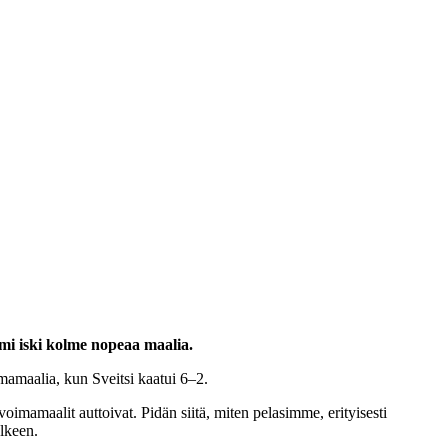
uomi iski kolme nopeaa maalia.
imamaalia, kun Sveitsi kaatui 6–2.
imamaalit auttoivat. Pidän siitä, miten pelasimme, erityisesti
älkeen.