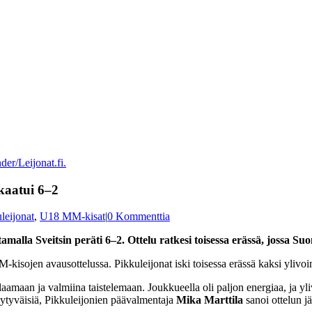
er/Leijonat.fi.
kaatui 6–2
leijonat
,
U18 MM-kisat
|
0 Kommenttia
amalla Sveitsin peräti 6–2. Ottelu ratkesi toisessa erässä, jossa S
-kisojen avausottelussa. Pikkuleijonat iski toisessa erässä kaksi ylivo
maan ja valmiina taistelemaan. Joukkueella oli paljon energiaa, ja ylivo
yytyväisiä, Pikkuleijonien päävalmentaja
Mika Marttila
sanoi ottelun j