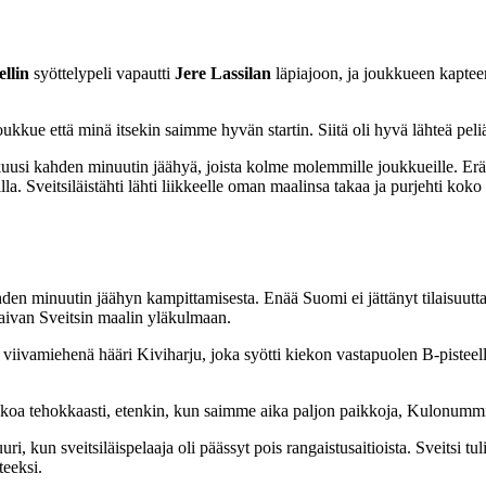
llin
syöttelypeli vapautti
Jere Lassilan
läpiajoon, ja joukkueen kaptee
joukkue että minä itsekin saimme hyvän startin. Siitä oli hyvä lähteä pel
uusi kahden minuutin jäähyä, joista kolme molemmille joukkueille. Erä
la. Sveitsiläistähti lähti liikkeelle oman maalinsa takaa ja purjehti ko
hden minuutin jäähyn kampittamisesta. Enää Suomi ei jättänyt tilaisuutt
 aivan Sveitsin maalin yläkulmaan.
aa viivamiehenä hääri Kiviharju, joka syötti kiekon vastapuolen B-pistee
kkoa tehokkaasti, etenkin, kun saimme aika paljon paikkoja, Kulonummi 
ri, kun sveitsiläispelaaja oli päässyt pois rangaistusaitioista. Sveitsi 
eeksi.