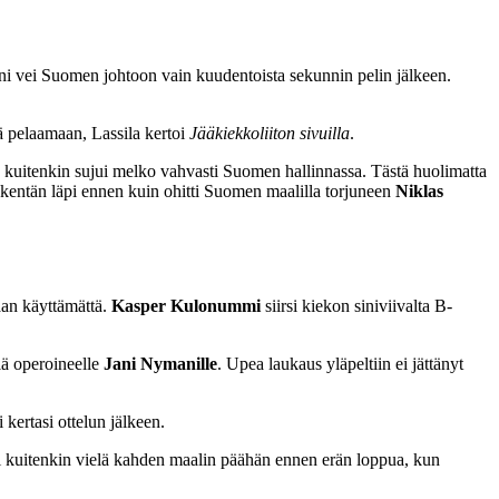
ni vei Suomen johtoon vain kuudentoista sekunnin pelin jälkeen.
iä pelaamaan, Lassila kertoi
Jääkiekkoliiton sivuilla
.
 kuitenkin sujui melko vahvasti Suomen hallinnassa. Tästä huolimatta
ko kentän läpi ennen kuin ohitti Suomen maalilla torjuneen
Niklas
aan käyttämättä.
Kasper Kulonummi
siirsi kiekon siniviivalta B-
llä operoineelle
Jani Nymanille
. Upea laukaus yläpeltiin ei jättänyt
kertasi ottelun jälkeen.
tuli kuitenkin vielä kahden maalin päähän ennen erän loppua, kun