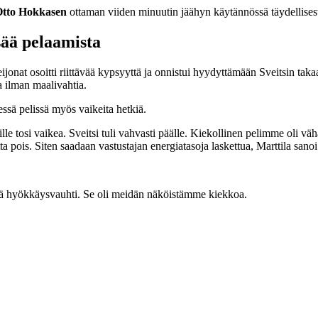
tto Hokkasen
ottaman viiden minuutin jäähyn käytännössä täydellisest
ää pelaamista
ijonat osoitti riittävää kypsyyttä ja onnistui hyydyttämään Sveitsin ta
a ilman maalivahtia.
essä pelissä myös vaikeita hetkiä.
eille tosi vaikea. Sveitsi tuli vahvasti päälle. Kiekollinen pelimme ol
a pois. Siten saadaan vastustajan energiatasoja laskettua, Marttila sano
vä hyökkäysvauhti. Se oli meidän näköistämme kiekkoa.