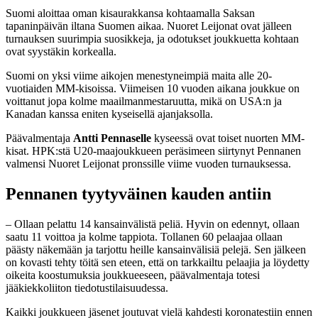
Suomi aloittaa oman kisaurakkansa kohtaamalla Saksan
tapaninpäivän iltana Suomen aikaa. Nuoret Leijonat ovat jälleen
turnauksen suurimpia suosikkeja, ja odotukset joukkuetta kohtaan
ovat syystäkin korkealla.
Suomi on yksi viime aikojen menestyneimpiä maita alle 20-
vuotiaiden MM-kisoissa. Viimeisen 10 vuoden aikana joukkue on
voittanut jopa kolme maailmanmestaruutta, mikä on USA:n ja
Kanadan kanssa eniten kyseisellä ajanjaksolla.
Päävalmentaja
Antti Pennaselle
kyseessä ovat toiset nuorten MM-
kisat. HPK:stä U20-maajoukkueen peräsimeen siirtynyt Pennanen
valmensi Nuoret Leijonat pronssille viime vuoden turnauksessa.
Pennanen tyytyväinen kauden antiin
– Ollaan pelattu 14 kansainvälistä peliä. Hyvin on edennyt, ollaan
saatu 11 voittoa ja kolme tappiota. Tollanen 60 pelaajaa ollaan
päästy näkemään ja tarjottu heille kansainvälisiä pelejä. Sen jälkeen
on kovasti tehty töitä sen eteen, että on tarkkailtu pelaajia ja löydetty
oikeita koostumuksia joukkueeseen, päävalmentaja totesi
jääkiekkoliiton tiedotustilaisuudessa.
Kaikki joukkueen jäsenet joutuvat vielä kahdesti koronatestiin ennen