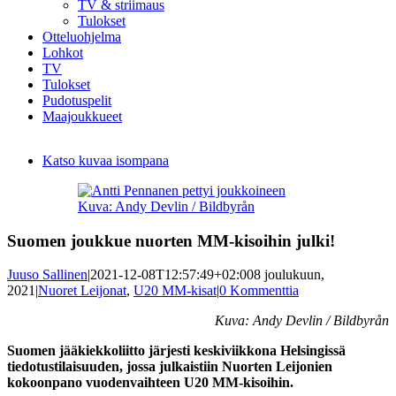
TV & striimaus
Tulokset
Otteluohjelma
Lohkot
TV
Tulokset
Pudotuspelit
Maajoukkueet
Katso kuvaa isompana
Kuva: Andy Devlin / Bildbyrån
Suomen joukkue nuorten MM-kisoihin julki!
Juuso Sallinen
|
2021-12-08T12:57:49+02:00
8 joulukuun,
2021
|
Nuoret Leijonat
,
U20 MM-kisat
|
0 Kommenttia
Kuva: Andy Devlin / Bildbyrån
Suomen jääkiekkoliitto järjesti keskiviikkona Helsingissä
tiedotustilaisuuden, jossa julkaistiin Nuorten Leijonien
kokoonpano vuodenvaihteen U20 MM-kisoihin.