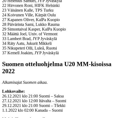
20 Helenius Samuel, JYP Jyväskylä
22 Hirvonen Roni, HIFK Helsinki
23 Väisänen Kalle, TPS Turku
24 Koivunen Ville, Kärpät Oulu
27 Kapanen Oliver, KalPa Kuopio
28 Päivärinta Sami, Lukko Rauma
29 Simontaival Kasper, KalPa Kuopio
32 Määttä Joel, Univ. of Vermont
33 Lambert Brad, JYP Jyväskylä
34 Räty Aatu, Jukurit Mikkeli
35 Nikupeteri Olli, Luleå, Ruotsi
37 Kemell Joakim, JYP Jyväskylä
Suomen otteluohjelma U20 MM-kisoissa
2022
Alkamisajat Suomen aikaa.
Lohkovaihe:
26.12.2021 klo 21:00 Suomi – Saksa
27.12.2021 klo 12:00 Itävalta – Suomi
29.12.2021 klo 21:00 Suomi – Tšekki
1.1.2022 klo 02:00 Kanada – Suomi