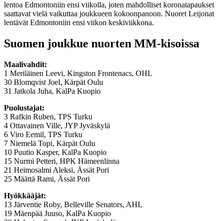
lentoa Edmontoniin ensi viikolla, joten mahdolliset koronatapaukset
saattavat vielä vaikuttaa joukkueen kokoonpanoon. Nuoret Leijonat
lentävät Edmontoniin ensi viikon keskiviikkona.
Suomen joukkue nuorten MM-kisoissa
Maalivahdit:
1 Meriläinen Leevi, Kingston Frontenacs, OHL
30 Blomqvist Joel, Kärpät Oulu
31 Jatkola Juha, KalPa Kuopio
Puolustajat:
3 Rafkin Ruben, TPS Turku
4 Ottavainen Ville, JYP Jyväskylä
6 Viro Eemil, TPS Turku
7 Niemelä Topi, Kärpät Oulu
10 Puutio Kasper, KalPa Kuopio
15 Nurmi Petteri, HPK Hämeenlinna
21 Heimosalmi Aleksi, Ässät Pori
25 Määttä Rami, Ässät Pori
Hyökkääjät:
13 Järventie Roby, Belleville Senators, AHL
19 Mäenpää Juuso, KalPa Kuopio