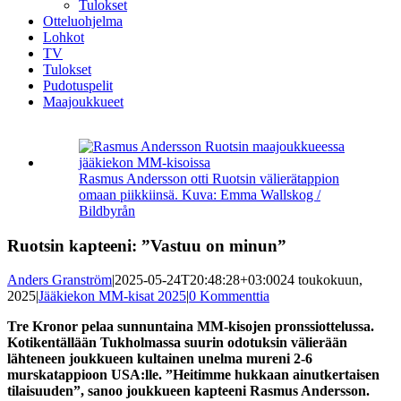
Tulokset
Otteluohjelma
Lohkot
TV
Tulokset
Pudotuspelit
Maajoukkueet
Katso
kuvaa
isompana
Rasmus Andersson otti Ruotsin välierätappion
omaan piikkiinsä. Kuva: Emma Wallskog /
Bildbyrån
Ruotsin kapteeni: ”Vastuu on minun”
Anders Granström
|
2025-05-24T20:48:28+03:00
24 toukokuun,
2025
|
Jääkiekon MM-kisat 2025
|
0 Kommenttia
Tre Kronor pelaa sunnuntaina MM-kisojen pronssiottelussa.
Kotikentällään Tukholmassa suurin odotuksin välierään
lähteneen joukkueen kultainen unelma mureni 2-6
murskatappioon USA:lle. ”Heitimme hukkaan ainutkertaisen
tilaisuuden”, sanoo joukkueen kapteeni Rasmus Andersson.