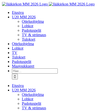
Skip
to
Etusivu
content
U20 MM 2026
Otteluohjelma
Lohkot
Pudotuspelit
TV & striimaus
Tulokset
Otteluohjelma
Lohkot
TV
Tulokset
Pudotuspelit
Maajoukkueet
Etsi
...
Etusivu
U20 MM 2026
Otteluohjelma
Lohkot
Pudotuspelit
TV & striimaus