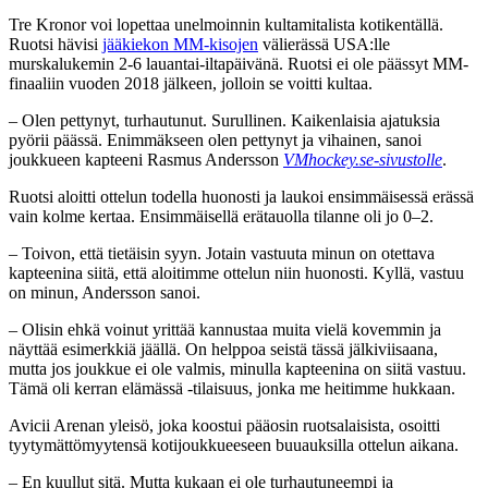
Tre Kronor voi lopettaa unelmoinnin kultamitalista kotikentällä.
Ruotsi hävisi
jääkiekon MM-kisojen
välierässä USA:lle
murskalukemin 2-6 lauantai-iltapäivänä. Ruotsi ei ole päässyt MM-
finaaliin vuoden 2018 jälkeen, jolloin se voitti kultaa.
– Olen pettynyt, turhautunut. Surullinen. Kaikenlaisia ajatuksia
pyörii päässä. Enimmäkseen olen pettynyt ja vihainen, sanoi
joukkueen kapteeni Rasmus Andersson
VMhockey.se-sivustolle
.
Ruotsi aloitti ottelun todella huonosti ja laukoi ensimmäisessä erässä
vain kolme kertaa. Ensimmäisellä erätauolla tilanne oli jo 0–2.
– Toivon, että tietäisin syyn. Jotain vastuuta minun on otettava
kapteenina siitä, että aloitimme ottelun niin huonosti. Kyllä, vastuu
on minun, Andersson sanoi.
– Olisin ehkä voinut yrittää kannustaa muita vielä kovemmin ja
näyttää esimerkkiä jäällä. On helppoa seistä tässä jälkiviisaana,
mutta jos joukkue ei ole valmis, minulla kapteenina on siitä vastuu.
Tämä oli kerran elämässä -tilaisuus, jonka me heitimme hukkaan.
Avicii Arenan yleisö, joka koostui pääosin ruotsalaisista, osoitti
tyytymättömyytensä kotijoukkueeseen buuauksilla ottelun aikana.
– En kuullut sitä. Mutta kukaan ei ole turhautuneempi ja