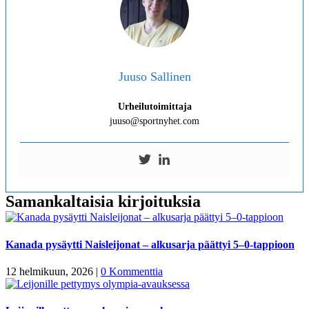
Juuso Sallinen
Urheilutoimittaja
juuso@sportnyhet.com
Samankaltaisia kirjoituksia
Kanada pysäytti Naisleijonat – alkusarja päättyi 5–0-tappioon
12 helmikuun, 2026
|
0 Kommenttia