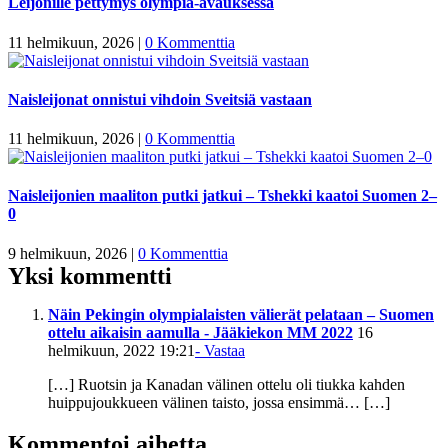
Leijonille pettymys olympia-avauksessa
11 helmikuun, 2026
|
0 Kommenttia
Naisleijonat onnistui vihdoin Sveitsiä vastaan
11 helmikuun, 2026
|
0 Kommenttia
Naisleijonien maaliton putki jatkui – Tshekki kaatoi Suomen 2–
0
9 helmikuun, 2026
|
0 Kommenttia
Yksi kommentti
Näin Pekingin olympialaisten välierät pelataan – Suomen
ottelu aikaisin aamulla - Jääkiekon MM 2022
16
helmikuun, 2022 19:21
- Vastaa
[…] Ruotsin ja Kanadan välinen ottelu oli tiukka kahden
huippujoukkueen välinen taisto, jossa ensimmä… […]
Kommentoi aihetta...