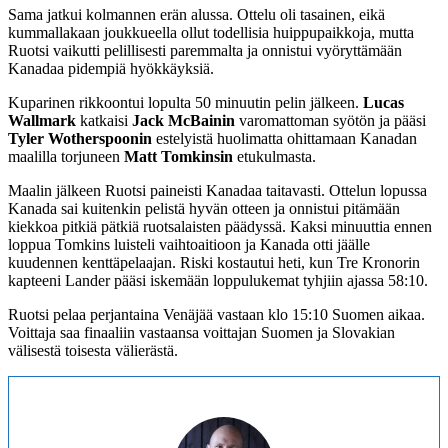
Sama jatkui kolmannen erän alussa. Ottelu oli tasainen, eikä
kummallakaan joukkueella ollut todellisia huippupaikkoja, mutta
Ruotsi vaikutti pelillisesti paremmalta ja onnistui vyöryttämään
Kanadaa pidempiä hyökkäyksiä.
Kuparinen rikkoontui lopulta 50 minuutin pelin jälkeen.
Lucas
Wallmark
katkaisi
Jack McBainin
varomattoman syötön ja pääsi
Tyler Wotherspoonin
estelyistä huolimatta ohittamaan Kanadan
maalilla torjuneen
Matt Tomkinsin
etukulmasta.
Maalin jälkeen Ruotsi paineisti Kanadaa taitavasti. Ottelun lopussa
Kanada sai kuitenkin pelistä hyvän otteen ja onnistui pitämään
kiekkoa pitkiä pätkiä ruotsalaisten päädyssä. Kaksi minuuttia ennen
loppua Tomkins luisteli vaihtoaitioon ja Kanada otti jäälle
kuudennen kenttäpelaajan. Riski kostautui heti, kun Tre Kronorin
kapteeni Lander pääsi iskemään loppulukemat tyhjiin ajassa 58:10.
Ruotsi pelaa perjantaina Venäjää vastaan klo 15:10 Suomen aikaa.
Voittaja saa finaaliin vastaansa voittajan Suomen ja Slovakian
välisestä toisesta välierästä.