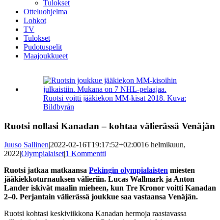
Tulokset
Otteluohjelma
Lohkot
TV
Tulokset
Pudotuspelit
Maajoukkueet
Katso
kuvaa
isompana
Ruotsi voitti jääkiekon MM-kisat 2018. Kuva:
Bildbyrån
Ruotsi nollasi Kanadan – kohtaa välierässä Venäjän
Juuso Sallinen
|
2022-02-16T19:17:52+02:00
16 helmikuun,
2022
|
Olympialaiset
|
1 Kommentti
Ruotsi jatkaa matkaansa
Pekingin olympialaisten
miesten
jääkiekkoturnauksen välieriin. Lucas Wallmark ja Anton
Lander iskivät maalin mieheen, kun Tre Kronor voitti Kanadan
2–0. Perjantain välierässä joukkue saa vastaansa Venäjän.
Ruotsi kohtasi keskiviikkona Kanadan hermoja raastavassa