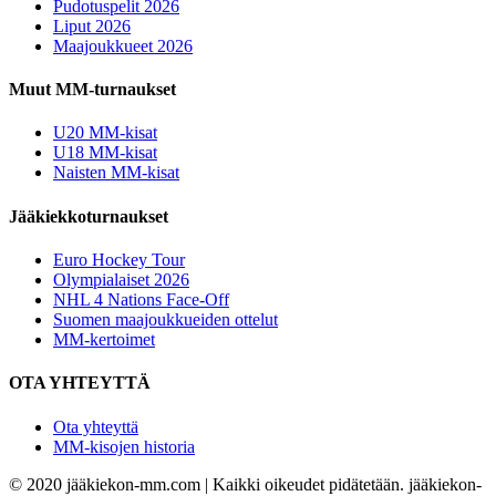
Pudotuspelit 2026
Liput 2026
Maajoukkueet 2026
Muut MM-turnaukset
U20 MM-kisat
U18 MM-kisat
Naisten MM-kisat
Jääkiekkoturnaukset
Euro Hockey Tour
Olympialaiset 2026
NHL 4 Nations Face-Off
Suomen maajoukkueiden ottelut
MM-kertoimet
OTA YHTEYTTÄ
Ota yhteyttä
MM-kisojen historia
© 2020 jääkiekon-mm.com | Kaikki oikeudet pidätetään. jääkiekon-