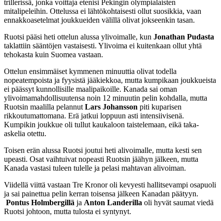
trillerissä, jonka voittaja etenisi Pekingin olympialaisten
mitalipeleihin. Ottelussa ei lähtökohtaisesti ollut suosikkia, vaan
ennakkoasetelmat joukkueiden välillä olivat jokseenkin tasan.
Ruotsi pääsi heti ottelun alussa ylivoimalle, kun
Jonathan Pudasta
taklattiin sääntöjen vastaisesti. Ylivoima ei kuitenkaan ollut yhtä
tehokasta kuin Suomea vastaan.
Ottelun ensimmäiset kymmenen minuuttia olivat todella
nopeatempoista ja fyysistä jääkiekkoa, mutta kumpikaan joukkueista
ei päässyt kunnollisille maalipaikoille. Kanada sai oman
ylivoimamahdollisuutensa noin 12 minuutin pelin kohdalla, mutta
Ruotsin maalilla pelannut
Lars Johansson
piti kuparisen
rikkoutumattomana. Erä jatkui loppuun asti intensiivisenä.
Kumpikin joukkue oli tullut kaukaloon taistelemaan, eikä taka-
askelia otettu.
Toisen erän alussa Ruotsi joutui heti alivoimalle, mutta kesti sen
upeasti. Osat vaihtuivat nopeasti Ruotsin jäähyn jälkeen, mutta
Kanada vastasi tuleen tulelle ja pelasi mahtavan alivoiman.
Viidellä viittä vastaan Tre Kronor oli kevyesti hallitsevampi osapuoli
ja sai painettua pelin kerran toisensa jälkeen Kanadan päätyyn.
Pontus Holmbergillä
ja
Anton Landerilla
oli hyvät saumat viedä
Ruotsi johtoon, mutta tulosta ei syntynyt.