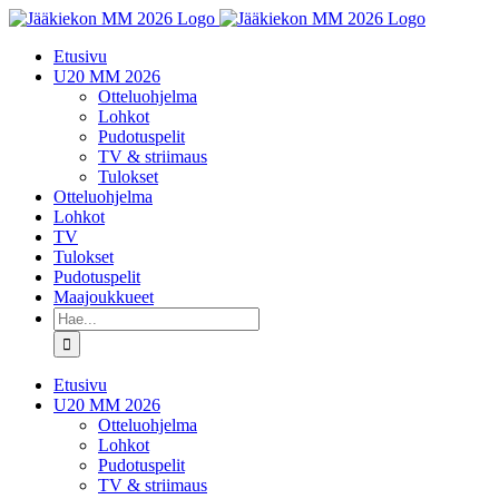
Skip
to
Etusivu
content
U20 MM 2026
Otteluohjelma
Lohkot
Pudotuspelit
TV & striimaus
Tulokset
Otteluohjelma
Lohkot
TV
Tulokset
Pudotuspelit
Maajoukkueet
Etsi
...
Etusivu
U20 MM 2026
Otteluohjelma
Lohkot
Pudotuspelit
TV & striimaus