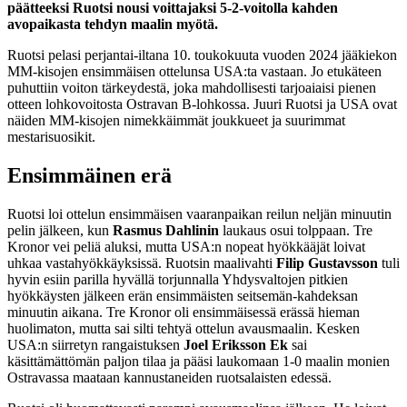
päätteeksi Ruotsi nousi voittajaksi 5-2-voitolla kahden
avopaikasta tehdyn maalin myötä.
Ruotsi pelasi perjantai-iltana 10. toukokuuta vuoden 2024 jääkiekon
MM-kisojen ensimmäisen ottelunsa USA:ta vastaan. Jo etukäteen
puhuttiin voiton tärkeydestä, joka mahdollisesti tarjoaiaisi pienen
otteen lohkovoitosta Ostravan B-lohkossa. Juuri Ruotsi ja USA ovat
näiden MM-kisojen nimekkäimmät joukkueet ja suurimmat
mestarisuosikit.
Ensimmäinen erä
Ruotsi loi ottelun ensimmäisen vaaranpaikan reilun neljän minuutin
pelin jälkeen, kun
Rasmus Dahlinin
laukaus osui tolppaan. Tre
Kronor vei peliä aluksi, mutta USA:n nopeat hyökkääjät loivat
uhkaa vastahyökkäyksissä. Ruotsin maalivahti
Filip Gustavsson
tuli
hyvin esiin parilla hyvällä torjunnalla Yhdysvaltojen pitkien
hyökkäysten jälkeen erän ensimmäisten seitsemän-kahdeksan
minuutin aikana. Tre Kronor oli ensimmäisessä erässä hieman
huolimaton, mutta sai silti tehtyä ottelun avausmaalin. Kesken
USA:n siirretyn rangaistuksen
Joel Eriksson Ek
sai
käsittämättömän paljon tilaa ja pääsi laukomaan 1-0 maalin monien
Ostravassa maataan kannustaneiden ruotsalaisten edessä.