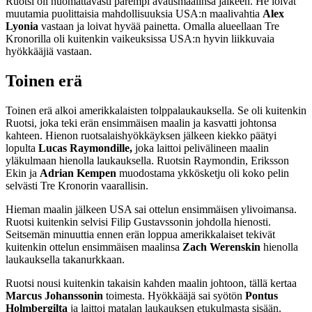
Ruotsi oli huomattavasti parempi avausmaalinsa jälkeen. He loivat
muutamia puolittaisia mahdollisuuksia USA:n maalivahtia
Alex
Lyonia
vastaan ja loivat hyvää painetta. Omalla alueellaan Tre
Kronorilla oli kuitenkin vaikeuksissa USA:n hyvin liikkuvaia
hyökkääjiä vastaan.
Toinen erä
Toinen erä alkoi amerikkalaisten tolppalaukauksella. Se oli kuitenkin
Ruotsi, joka teki erän ensimmäisen maalin ja kasvatti johtonsa
kahteen. Hienon ruotsalaishyökkäyksen jälkeen kiekko päätyi
lopulta
Lucas Raymondille,
joka laittoi pelivälineen maalin
yläkulmaan hienolla laukauksella. Ruotsin Raymondin, Eriksson
Ekin ja
Adrian Kempen
muodostama ykkösketju oli koko pelin
selvästi Tre Kronorin vaarallisin.
Hieman maalin jälkeen USA sai ottelun ensimmäisen ylivoimansa.
Ruotsi kuitenkin selvisi Filip Gustavssonin johdolla hienosti.
Seitsemän minuuttia ennen erän loppua amerikkalaiset tekivät
kuitenkin ottelun ensimmäisen maalinsa
Zach Werenskin
hienolla
laukauksella takanurkkaan.
Ruotsi nousi kuitenkin takaisin kahden maalin johtoon, tällä kertaa
Marcus Johanssonin
toimesta. Hyökkääjä sai syötön
Pontus
Holmbergilta
ja laittoi matalan laukauksen etukulmasta sisään.