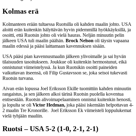
Kolmas erä
Kolmanteen erään tultaessa Ruotsilla oli kahden maalin johto. USA
aloitti erän kuitenkin hälyttävän hyvin pidemmillä hyökkäyksillä, ja
osoitti, että Ruotsin johto oli vielä hauras. Neljän minuutin pelin
jälkeen USA tuli maalin päähän.
Brock Nelson
oli täysin vapaana
maalin edessä ja pääsi laittamaan kavennuksen sisään.
USA pääsi pian kavennusmaalin jälkeen ylivoimalle ja sai hyvän
tilaisuuden tasoitukseen. Joukkue oli kuitenkin hermostunut, eikä
onnistunut viimeistelyssä. Ja kun Ruotsikin osoitti paineiden
vaikuttavan itseensä, oli Filip Gustavsson se, joka seisoi tukevasti
Ruotsin turvana.
Aivan erän lopussa Joel Eriksson Ekille tuomittiin kahden minuutin
rangaistus, ja sen jälkeen alkoi tärinä Ruotsin puolella koventua
entisestään. Ruotsin alivoimapelaaminen onnistui kuitenkin henosti,
ja lopulta se oli
Victor Hedman,
joka pääsi iskemään helpottavan 4-
2 maalin Tre Kronorille. Joel Eriksson Ek viimeisteli loppulukemat
vielä tyhjään maaliin.
Ruotsi – USA 5-2 (1-0, 2-1, 2-1)