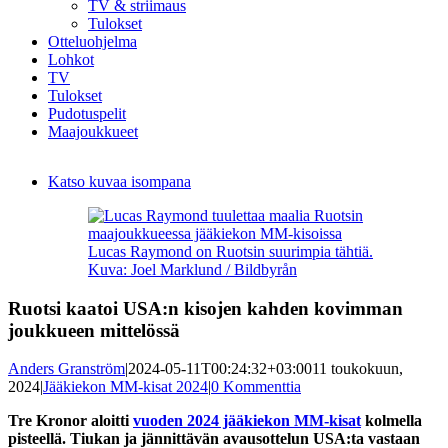
TV & striimaus
Tulokset
Otteluohjelma
Lohkot
TV
Tulokset
Pudotuspelit
Maajoukkueet
Katso kuvaa isompana
Lucas Raymond on Ruotsin suurimpia tähtiä.
Kuva: Joel Marklund / Bildbyrån
Ruotsi kaatoi USA:n kisojen kahden kovimman
joukkueen mittelössä
Anders Granström
|
2024-05-11T00:24:32+03:00
11 toukokuun,
2024
|
Jääkiekon MM-kisat 2024
|
0 Kommenttia
Tre Kronor aloitti
vuoden 2024 jääkiekon MM-kisat
kolmella
pisteellä. Tiukan ja jännittävän avausottelun USA:ta vastaan