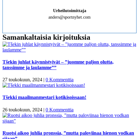
Urheilutoimittaja
anders@sportnyhet.com
Samankaltaisia kirjoituksia
Tšekin juhlat käynnistyivät – ”juomme paljon olutta,
tanssimme ja laulamme””
27 toukokuun, 2024
|
0 Kommenttia
Tšekki maailmanmestari kotikisoissaan!
26 toukokuun, 2024
|
0 Kommenttia
Ruotsi aikoo juhlia pronssia, ”mutta paloviinaa hienon vodkan
sijaan”