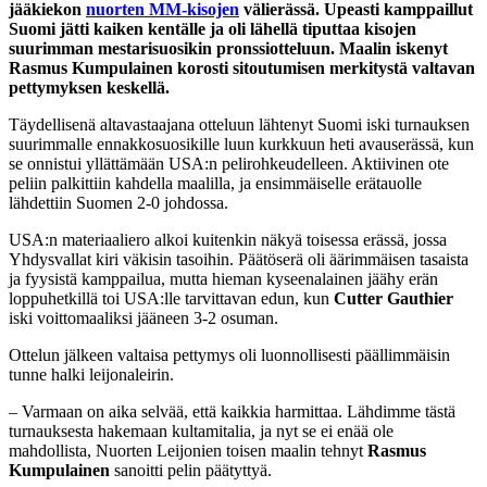
jääkiekon
nuorten MM-kisojen
välierässä. Upeasti kamppaillut
Suomi jätti kaiken kentälle ja oli lähellä tiputtaa kisojen
suurimman mestarisuosikin pronssiotteluun. Maalin iskenyt
Rasmus Kumpulainen korosti sitoutumisen merkitystä valtavan
pettymyksen keskellä.
Täydellisenä altavastaajana otteluun lähtenyt Suomi iski turnauksen
suurimmalle ennakkosuosikille luun kurkkuun heti avauserässä, kun
se onnistui yllättämään USA:n pelirohkeudelleen. Aktiivinen ote
peliin palkittiin kahdella maalilla, ja ensimmäiselle erätauolle
lähdettiin Suomen 2-0 johdossa.
USA:n materiaaliero alkoi kuitenkin näkyä toisessa erässä, jossa
Yhdysvallat kiri väkisin tasoihin. Päätöserä oli äärimmäisen tasaista
ja fyysistä kamppailua, mutta hieman kyseenalainen jäähy erän
loppuhetkillä toi USA:lle tarvittavan edun, kun
Cutter Gauthier
iski voittomaaliksi jääneen 3-2 osuman.
Ottelun jälkeen valtaisa pettymys oli luonnollisesti päällimmäisin
tunne halki leijonaleirin.
– Varmaan on aika selvää, että kaikkia harmittaa. Lähdimme tästä
turnauksesta hakemaan kultamitalia, ja nyt se ei enää ole
mahdollista, Nuorten Leijonien toisen maalin tehnyt
Rasmus
Kumpulainen
sanoitti pelin päätyttyä.