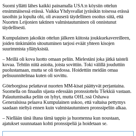
Suomi yllätti lähes kaikki painamalla USA:n köysiin ottelun
ensimmäisessä erässä. Vaikka Yhdysvallat jyräsikin toisessa erässä
tasoihin ja lopulta ohi, oli avauserä täydellinen osoitus siitä, että
Nuorten Leijonien taktinen valmistautuminen oli onnistunut
täydellisesti.
Kumpulainen jakoikin ottelun jälkeen kiitosta joukkuekavereilleen,
joiden tinkimätön sitoutuminen tarjosi eväät yhteen kisojen
suurimmista yllätyksistä.
– Meillä oli kova luotto omaan peliin. Mielestäni joka jätkä taisteli
kovaa. Tehtiin niitä asioita, joista sovittiin. Toki välillä jouduttiin
puolustamaan, mutta se oli tiedossa. Hoidettiin meidän omaa
pelisuunnitelmaa kuten oli sovittu.
Göteborgissa pelattavat nuorten MM-kisat päättyvät perjantaina.
Suomella on finaalin sijasta edessään pronssiottelu Tšekkiä vastaan.
Palautumisaika peliin on lyhyt, mutta OHL:ssä Oshawa
Generalsissa pelaava Kumpulainen uskoo, että valtaisa pettymys
saadaan nieltyä ennen kuin valmistautuminen pronssipeliin alkaa.
– Niellään tänä iltana tämä tappio ja huomenna kun noustaan,
ajatukset suunnataan kohti pronssipeliä ja hoidetaan se.