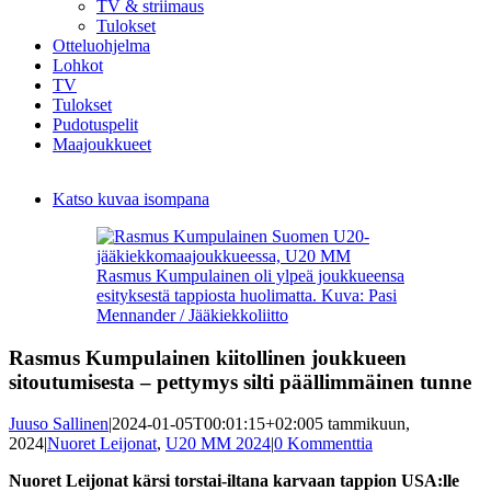
TV & striimaus
Tulokset
Otteluohjelma
Lohkot
TV
Tulokset
Pudotuspelit
Maajoukkueet
Katso kuvaa isompana
Rasmus Kumpulainen oli ylpeä joukkueensa
esityksestä tappiosta huolimatta. Kuva: Pasi
Mennander / Jääkiekkoliitto
Rasmus Kumpulainen kiitollinen joukkueen
sitoutumisesta – pettymys silti päällimmäinen tunne
Juuso Sallinen
|
2024-01-05T00:01:15+02:00
5 tammikuun,
2024
|
Nuoret Leijonat
,
U20 MM 2024
|
0 Kommenttia
Nuoret Leijonat kärsi torstai-iltana karvaan tappion USA:lle