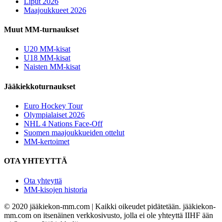
Liput 2026
Maajoukkueet 2026
Muut MM-turnaukset
U20 MM-kisat
U18 MM-kisat
Naisten MM-kisat
Jääkiekkoturnaukset
Euro Hockey Tour
Olympialaiset 2026
NHL 4 Nations Face-Off
Suomen maajoukkueiden ottelut
MM-kertoimet
OTA YHTEYTTÄ
Ota yhteyttä
MM-kisojen historia
© 2020 jääkiekon-mm.com | Kaikki oikeudet pidätetään. jääkiekon-
mm.com on itsenäinen verkkosivusto, jolla ei ole yhteyttä IIHF ään