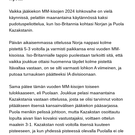
Vaikka jääkiekon MM-kisojen 2024 lohkovaihe on vielä
käynnissä, pelattiin maanantaina käytännössä kaksi
pudotuspeliottelua, kun Iso-Britannia kohtasi Norjan ja Puola
Kazakstanin.
Päivän aikaisemmassa ottelussa Norja nappasi kolme
pistettä 5-3 voitolla ja varmisti paikkansa ensi vuoden MM-
kisoissa. Iso-Britannialle tappio puolestaan tarkoitti sitä, että
vaikka joukkue ottaisi huomenna täydet kolme pistettä
Itävaltaa vastaan, on se silti varmasti lohkon A viimeinen, ja
putoaa turnauksen päätteeksi IA divisioonaan.
Sama pätee tämän vuoden MM-kisojen toiseen
tulokkaaseen, eli Puolaan. Joukkue pelasi maanantaina
Kazakstania vastaan ottelussa, josta se olisi tarvinnut voiton
pitääkseen itsensä kansainvälisen jääkiekon pääsarjassa.
Puola menikin pelissä johtoon, mutta Kazakstan osoittautu
lopulta aivan liian kovaksi vastustajaksi, voittaen ottelun
maalein 3-1. Kazakstan nosti voitolla itsensä kuuteen
pisteeseen, ja kun yhdessä pisteessä olevalla Puolalla ei ole