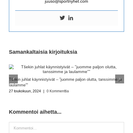
juuso@sportnyhet.com
Samankaltaisia kirjoituksia
T
Tšekin juhlat käynnistyivät – ”juomme paljon olutta, tanssimme ja
2
laulamme””
27 toukokuun, 2024
|
0 Kommenttia
Kommentoi aihetta...
Kommentti