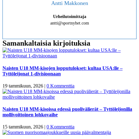
Antti Makkonen
Urheilutoimittaja
antti@sportnyhet.com
Samankaltaisia kirjoituksia
Naisten U18 MM-kisojen lopputulokset: kultaa USA:lle –
Tyttöleijonat 1-divisioonaan
19 tammikuun, 2026
|
0 Kommenttia
Naisten U18 MM-kisoissa edessä puolivälierät – Tyttöleijonilla
mollivoittoinen lohkovaihe
15 tammikuun, 2026
|
0 Kommenttia