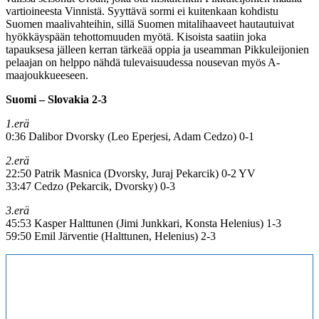
vartioineesta Vinnistä. Syyttävä sormi ei kuitenkaan kohdistu
Suomen maalivahteihin, sillä Suomen mitalihaaveet hautautuivat
hyökkäyspään tehottomuuden myötä. Kisoista saatiin joka
tapauksesa jälleen kerran tärkeää oppia ja useamman Pikkuleijonien
pelaajan on helppo nähdä tulevaisuudessa nousevan myös A-
maajoukkueeseen.
Suomi – Slovakia 2-3
1.erä
0:36 Dalibor Dvorsky (Leo Eperjesi, Adam Cedzo) 0-1
2.erä
22:50 Patrik Masnica (Dvorsky, Juraj Pekarcik) 0-2 YV
33:47 Cedzo (Pekarcik, Dvorsky) 0-3
3.erä
45:53 Kasper Halttunen (Jimi Junkkari, Konsta Helenius) 1-3
59:50 Emil Järventie (Halttunen, Helenius) 2-3