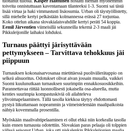
tuottanut tulosta.
Kasper
Halttunen
nostatti hieman myöhemmin
toiveita onnistuttuaan kaventamaan tilanteeksi 1-3. Suomi sai tästä
lisää virtaa ja haki vimmastusti lisäosumia. Urban oli täystyöllistetty,
sillä miehelle kertyi pelkästään kolmannessa erässä 27 torjuntaa.
Koko ottelun aikana slovakialaisvahdille kertyi peräti 54 koppia.
Eemil Järventien
viimeisillä sekunneilla tekemä 2-3 maali jäi
Pikkuleijonille laihaksi lohduksi.
Turnaus päättyi järisyttävään
pettymykseen – Tarvittava tehokkuus jäi
piippuun
Turnauksen kokonaisarvosanaa mietittäessä puolivälierätappio on
selkeä alisuoritus. Odotukset olivat aivan jossain muualla, vaikkei
Suomi kuulunutkaan turnauksen suurimpiin ennakkosuosikkeihin.
Parannettavaa riittää luonnollisesti jokaisella osa-alueella, mutta
kenties suurimpia kompastuskiviä oli ailahteleva
ylivoimapelaaminen. Tällä tasolla kiekkoa täytyy ehdottomasti
pystyä liikuttamaan nopeammin ja viimeistelemään maalipaikoista
nähtyä kovemmalla prosentilla.
Myöskään maalivahtipelaaminen ei ollut ehkä niin korkealla tasolla
kuin ennen turnausta odotettiin. Slovakian paras pelaaja oli tolppien
välissä seisonut Urban, joka otti niskalenkin Pikkuleijonien maalia