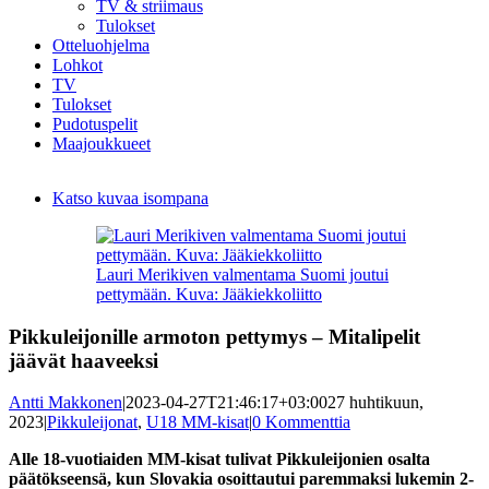
TV & striimaus
Tulokset
Otteluohjelma
Lohkot
TV
Tulokset
Pudotuspelit
Maajoukkueet
Katso kuvaa isompana
Lauri Merikiven valmentama Suomi joutui
pettymään. Kuva: Jääkiekkoliitto
Pikkuleijonille armoton pettymys – Mitalipelit
jäävät haaveeksi
Antti Makkonen
|
2023-04-27T21:46:17+03:00
27 huhtikuun,
2023
|
Pikkuleijonat
,
U18 MM-kisat
|
0 Kommenttia
Alle 18-vuotiaiden MM-kisat tulivat Pikkuleijonien osalta
päätökseensä, kun Slovakia osoittautui paremmaksi lukemin 2-