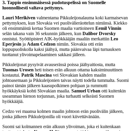
3. Tappio ensimmäisessä pudotuspelissä on Suomelle
luonnollisesti valtava pettymys.
Lauri Merikiven
valmentama Pikkuleijonalauma koki karmaisevan
pettymyksen, kun Slovakia vei puolivälieräottelun nimiinsä. Kiekko
oli ensimmäistä kertaa Suomen maalia vartioineen
Eemil Vinnin
selän takana vain 36 sekunnin jälkeen, kun
Dalibor Dvorsky
onnistui. Syöttöpisteet AIK-hyökkääjän maaliin merkattiin
Leo
Eperjesin
ja
Adam Cedzon
nimiin. Slovakia otti erän
loppupuoliskolla kaksi jäähyä, mutta päänvaivaa läpi turnauksen
tuottanut ylivoimapelaaminen sakkasi jälleen.
Pikkuleijonat pysyivät avauserässä poissa jäähyaitiosta, mutta
Tuomas Urosen
heti toisen erän alkuun ottama kaksiminuuttinen
kostautui.
Patrik Mascina
vei Slovakian kahden maalin
johtoasemaan ja Pikkuleijonien taivas näytti todella tummalta. Suomi
painoi tämän jälkeen kaasupolkimen pohjaan ja rummutti
hyökkäyksiä kohti Slovakian maalia.
Samuel Urban
otti kuitenkin
useamman hienon torjunnan, joka turhautti selkeästi Suomen
hyökkääjiä.
Cedzo vei maansa kolmen maalin johtoon erän puolivälin jälkeen,
jonka jälkeen Pikkuleijonilla oli vuori kiivettävänään.
Suomi sai kolmannen erän alkuun ylivoiman, joka ei kuitenkaan