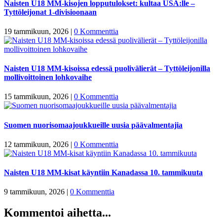
Naisten U18 MM-kisojen lopputulokset: kultaa USA:lle –
Tyttöleijonat 1-divisioonaan
19 tammikuun, 2026
|
0 Kommenttia
Naisten U18 MM-kisoissa edessä puolivälierät – Tyttöleijonilla
mollivoittoinen lohkovaihe
15 tammikuun, 2026
|
0 Kommenttia
Suomen nuorisomaajoukkueille uusia päävalmentajia
12 tammikuun, 2026
|
0 Kommenttia
Naisten U18 MM-kisat käyntiin Kanadassa 10. tammikuuta
9 tammikuun, 2026
|
0 Kommenttia
Kommentoi aihetta...