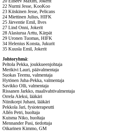
20 Eliseev Maxim, Jokerit
22 Nurmi Jesse, KooKoo
23 Kiiskinen Jesse, Pelicans
24 Miettinen Julius, HIFK
25 Järventie Emil, Ilves
27 Lind Onni, Jokerit
28 Alasiurua Arttu, Kärpät
29 Uronen Tuomas, HIFK
34 Helenius Konsta, Jukurit
35 Kuusla Emil, Jokerit
Johtoryhmä
:
Peltola Pekka, joukkueenjohtaja
Merikivi Lauri, päävalmentaja
Suokas Teemu, valmentaja
Hytönen Juha-Pekka, valmentaja
Savikko Olli, valmentaja
Rissanen Jarkko, maalivahtivalmentaja
Orrela Aleksi, lääkäri
Niinikorpi Juhani, lääkäri
Pekkola Jari, fysioterapeutti
Allén Petri, huoltaja
Kuisma Niko, huoltaja
Mennander Pasi, tiedottaja
Oikarinen Kimmo, GM