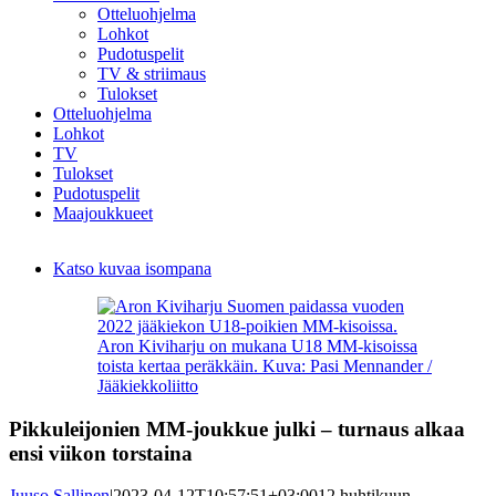
Otteluohjelma
Lohkot
Pudotuspelit
TV & striimaus
Tulokset
Otteluohjelma
Lohkot
TV
Tulokset
Pudotuspelit
Maajoukkueet
Katso kuvaa isompana
Aron Kiviharju on mukana U18 MM-kisoissa
toista kertaa peräkkäin. Kuva: Pasi Mennander /
Jääkiekkoliitto
Pikkuleijonien MM-joukkue julki – turnaus alkaa
ensi viikon torstaina
Juuso Sallinen
|
2023-04-12T10:57:51+03:00
12 huhtikuun,