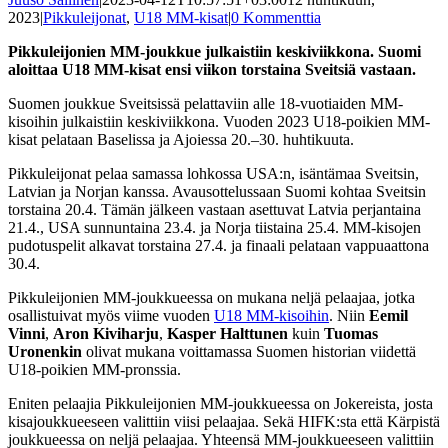
2023
|
Pikkuleijonat
,
U18 MM-kisat
|
0 Kommenttia
Pikkuleijonien MM-joukkue julkaistiin keskiviikkona. Suomi
aloittaa U18 MM-kisat ensi viikon torstaina Sveitsiä vastaan.
Suomen joukkue Sveitsissä pelattaviin alle 18-vuotiaiden MM-
kisoihin julkaistiin keskiviikkona. Vuoden 2023 U18-poikien MM-
kisat pelataan Baselissa ja Ajoiessa 20.–30. huhtikuuta.
Pikkuleijonat pelaa samassa lohkossa USA:n, isäntämaa Sveitsin,
Latvian ja Norjan kanssa. Avausottelussaan Suomi kohtaa Sveitsin
torstaina 20.4. Tämän jälkeen vastaan asettuvat Latvia perjantaina
21.4., USA sunnuntaina 23.4. ja Norja tiistaina 25.4. MM-kisojen
pudotuspelit alkavat torstaina 27.4. ja finaali pelataan vappuaattona
30.4.
Pikkuleijonien MM-joukkueessa on mukana neljä pelaajaa, jotka
osallistuivat myös viime vuoden
U18 MM-kisoihin
. Niin
Eemil
Vinni
,
Aron Kiviharju
,
Kasper Halttunen
kuin
Tuomas
Uronenkin
olivat mukana voittamassa Suomen historian viidettä
U18-poikien MM-pronssia.
Eniten pelaajia Pikkuleijonien MM-joukkueessa on Jokereista, josta
kisajoukkueeseen valittiin viisi pelaajaa. Sekä HIFK:sta että Kärpistä
joukkueessa on neljä pelaajaa. Yhteensä MM-joukkueeseen valittiin