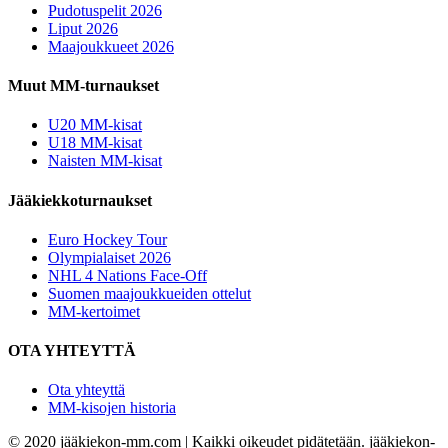
Pudotuspelit 2026
Liput 2026
Maajoukkueet 2026
Muut MM-turnaukset
U20 MM-kisat
U18 MM-kisat
Naisten MM-kisat
Jääkiekkoturnaukset
Euro Hockey Tour
Olympialaiset 2026
NHL 4 Nations Face-Off
Suomen maajoukkueiden ottelut
MM-kertoimet
OTA YHTEYTTÄ
Ota yhteyttä
MM-kisojen historia
© 2020 jääkiekon-mm.com | Kaikki oikeudet pidätetään. jääkiekon-