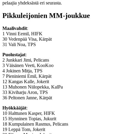
pelaajia yhdeksästä eri seurasta.
Pikkuleijonien MM-joukkue
Maalivahdit
:
1 Vinni Eemil, HIFK
30 Vedenpää Visa, Kärpät
31 Vali Noa, TPS
Puolustajat
:
2 Junkkari Jimi, Pelicans
3 Väisänen Veeti, KooKoo
4 Jokinen Mitja, TPS
7 Pieniniemi Emil, Kärpät
12 Kangas Kalle, Jokerit
13 Muhonen Niilopekka, KalPa
33 Kiviharju Aron, TPS
36 Peltonen Janne, Kärpät
Hyökkääjät
:
10 Halttunen Kasper, HIFK
15 Hynninen Topias, Jukurit
18 Kumpulainen Rasmus, Pelicans
19 Leppä Tom, Jokerit