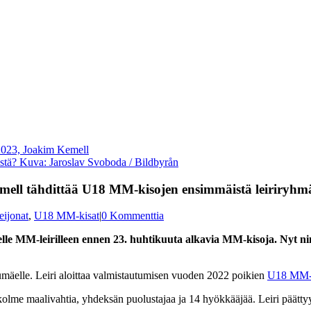
tä? Kuva: Jaroslav Svoboda / Bildbyrån
mell tähdittää U18 MM-kisojen ensimmäistä leiriryhm
eijonat
,
U18 MM-kisat
|
0 Kommenttia
 MM-leirilleen ennen 23. huhtikuuta alkavia MM-kisoja. Nyt ni
mäelle. Leiri aloittaa valmistautumisen vuoden 2022 poikien
U18 MM-k
lme maalivahtia, yhdeksän puolustajaa ja 14 hyökkääjää. Leiri päättyy