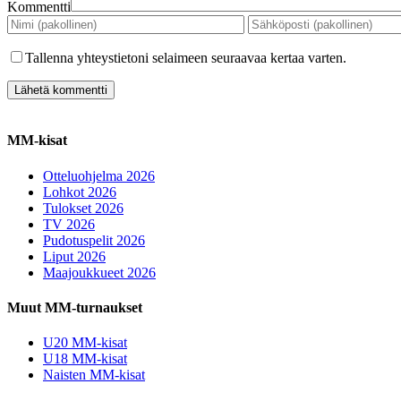
Kommentti
Tallenna yhteystietoni selaimeen seuraavaa kertaa varten.
MM-kisat
Otteluohjelma 2026
Lohkot 2026
Tulokset 2026
TV 2026
Pudotuspelit 2026
Liput 2026
Maajoukkueet 2026
Muut MM-turnaukset
U20 MM-kisat
U18 MM-kisat
Naisten MM-kisat