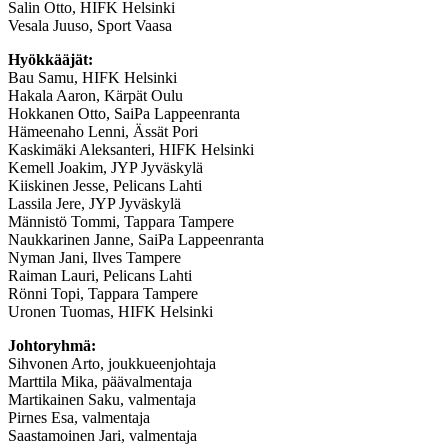
Salin Otto, HIFK Helsinki
Vesala Juuso, Sport Vaasa
Hyökkääjät:
Bau Samu, HIFK Helsinki
Hakala Aaron, Kärpät Oulu
Hokkanen Otto, SaiPa Lappeenranta
Hämeenaho Lenni, Ässät Pori
Kaskimäki Aleksanteri, HIFK Helsinki
Kemell Joakim, JYP Jyväskylä
Kiiskinen Jesse, Pelicans Lahti
Lassila Jere, JYP Jyväskylä
Männistö Tommi, Tappara Tampere
Naukkarinen Janne, SaiPa Lappeenranta
Nyman Jani, Ilves Tampere
Raiman Lauri, Pelicans Lahti
Rönni Topi, Tappara Tampere
Uronen Tuomas, HIFK Helsinki
Johtoryhmä:
Sihvonen Arto, joukkueenjohtaja
Marttila Mika, päävalmentaja
Martikainen Saku, valmentaja
Pirnes Esa, valmentaja
Saastamoinen Jari, valmentaja