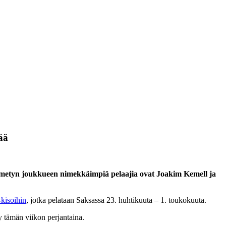
ää
metyn joukkueen nimekkäimpiä pelaajia ovat Joakim Kemell ja
isoihin
, jotka pelataan Saksassa 23. huhtikuuta – 1. toukokuuta.
 tämän viikon perjantaina.