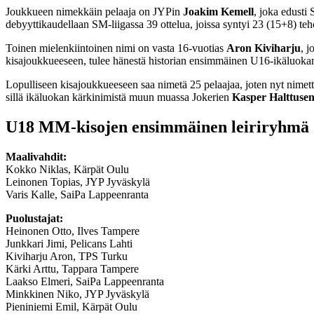
Joukkueen nimekkäin pelaaja on JYPin
Joakim Kemell
, joka edusti
debyyttikaudellaan SM-liigassa 39 ottelua, joissa syntyi 23 (15+8) teho
Toinen mielenkiintoinen nimi on vasta 16-vuotias
Aron Kiviharju
, j
kisajoukkueeseen, tulee hänestä historian ensimmäinen U16-ikäluok
Lopulliseen kisajoukkueeseen saa nimetä 25 pelaajaa, joten nyt nimet
sillä ikäluokan kärkinimistä muun muassa Jokerien
Kasper Halttuse
U18 MM-kisojen ensimmäinen leiriryhmä
Maalivahdit:
Kokko Niklas, Kärpät Oulu
Leinonen Topias, JYP Jyväskylä
Varis Kalle, SaiPa Lappeenranta
Puolustajat:
Heinonen Otto, Ilves Tampere
Junkkari Jimi, Pelicans Lahti
Kiviharju Aron, TPS Turku
Kärki Arttu, Tappara Tampere
Laakso Elmeri, SaiPa Lappeenranta
Minkkinen Niko, JYP Jyväskylä
Pieniniemi Emil, Kärpät Oulu