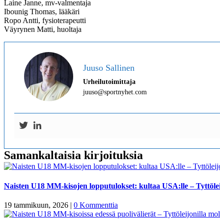
Laine Janne, mv-valmentaja
Ibounig Thomas, lääkäri
Ropo Antti, fysioterapeutti
Väyrynen Matti, huoltaja
Juuso Sallinen
Urheilutoimittaja
juuso@sportnyhet.com
Samankaltaisia kirjoituksia
Naisten U18 MM-kisojen lopputulokset: kultaa USA:lle – Tyttölei
19 tammikuun, 2026
|
0 Kommenttia