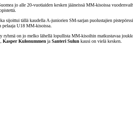
 Suomea jo alle 20-vuotiaiden kesken jääneissä MM-kisoissa vuodenvaihte
pistettä.
oka sijoittui tällä kaudella A-juniorien SM-sarjan puolustajien pistepör
an pelaaja U18 MM-kisoissa.
ty ryhmä on jo melko lähellä lopullista MM-kisoihin matkustavaa joukkue
n
,
Kasper Kulonummen
ja
Santeri Sulun
kausi on vielä kesken.