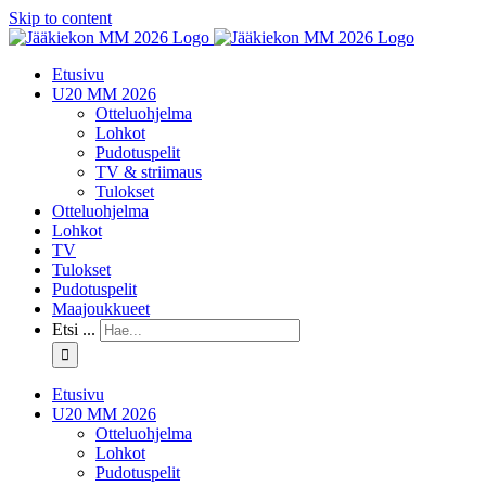
Skip to content
Etusivu
U20 MM 2026
Otteluohjelma
Lohkot
Pudotuspelit
TV & striimaus
Tulokset
Otteluohjelma
Lohkot
TV
Tulokset
Pudotuspelit
Maajoukkueet
Etsi ...
Etusivu
U20 MM 2026
Otteluohjelma
Lohkot
Pudotuspelit