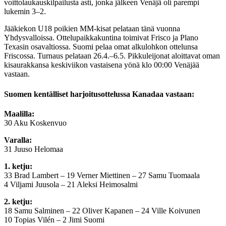
voittolaukauskilpailusta asti, jonka jälkeen Venäjä oli parempi
lukemin 3–2.
Jääkiekon U18 poikien MM-kisat pelataan tänä vuonna
Yhdysvalloissa. Ottelupaikkakuntina toimivat Frisco ja Plano
Texasin osavaltiossa. Suomi pelaa omat alkulohkon ottelunsa
Friscossa. Turnaus pelataan 26.4.–6.5. Pikkuleijonat aloittavat oman
kisaurakkansa keskiviikon vastaisena yönä klo 00:00 Venäjää
vastaan.
Suomen kentälliset harjoitusottelussa Kanadaa vastaan:
Maalilla:
30 Aku Koskenvuo
Varalla:
31 Juuso Helomaa
1. ketju:
33 Brad Lambert – 19 Verner Miettinen – 27 Samu Tuomaala
4 Viljami Juusola – 21 Aleksi Heimosalmi
2. ketju:
18 Samu Salminen – 22 Oliver Kapanen – 24 Ville Koivunen
10 Topias Vilén – 2 Jimi Suomi