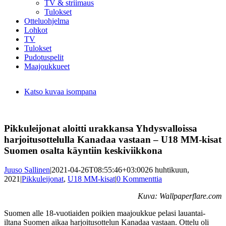
TV & striimaus
Tulokset
Otteluohjelma
Lohkot
TV
Tulokset
Pudotuspelit
Maajoukkueet
Katso kuvaa isompana
Pikkuleijonat aloitti urakkansa Yhdysvalloissa
harjoitusottelulla Kanadaa vastaan – U18 MM-kisat
Suomen osalta käyntiin keskiviikkona
Juuso Sallinen
|
2021-04-26T08:55:46+03:00
26 huhtikuun,
2021
|
Pikkuleijonat
,
U18 MM-kisat
|
0 Kommenttia
Kuva: Wallpaperflare.com
Suomen alle 18-vuotiaiden poikien maajoukkue pelasi lauantai-
iltana Suomen aikaa harjoitusottelun Kanadaa vastaan. Ottelu oli