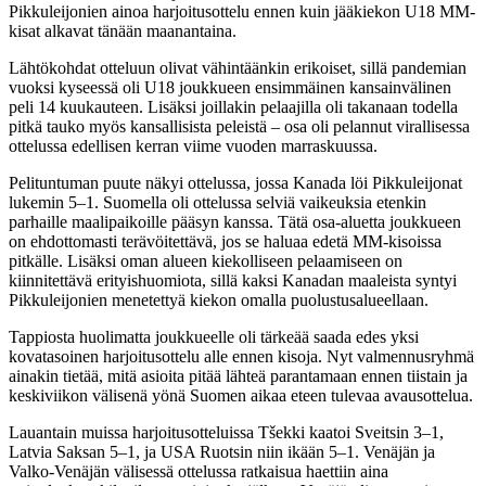
Pikkuleijonien ainoa harjoitusottelu ennen kuin jääkiekon U18 MM-
kisat alkavat tänään maanantaina.
Lähtökohdat otteluun olivat vähintäänkin erikoiset, sillä pandemian
vuoksi kyseessä oli U18 joukkueen ensimmäinen kansainvälinen
peli 14 kuukauteen. Lisäksi joillakin pelaajilla oli takanaan todella
pitkä tauko myös kansallisista peleistä – osa oli pelannut virallisessa
ottelussa edellisen kerran viime vuoden marraskuussa.
Pelituntuman puute näkyi ottelussa, jossa Kanada löi Pikkuleijonat
lukemin 5–1. Suomella oli ottelussa selviä vaikeuksia etenkin
parhaille maalipaikoille pääsyn kanssa. Tätä osa-aluetta joukkueen
on ehdottomasti terävöitettävä, jos se haluaa edetä MM-kisoissa
pitkälle. Lisäksi oman alueen kiekolliseen pelaamiseen on
kiinnitettävä erityishuomiota, sillä kaksi Kanadan maaleista syntyi
Pikkuleijonien menetettyä kiekon omalla puolustusalueellaan.
Tappiosta huolimatta joukkueelle oli tärkeää saada edes yksi
kovatasoinen harjoitusottelu alle ennen kisoja. Nyt valmennusryhmä
ainakin tietää, mitä asioita pitää lähteä parantamaan ennen tiistain ja
keskiviikon välisenä yönä Suomen aikaa eteen tulevaa avausottelua.
Lauantain muissa harjoitusotteluissa Tšekki kaatoi Sveitsin 3–1,
Latvia Saksan 5–1, ja USA Ruotsin niin ikään 5–1. Venäjän ja
Valko-Venäjän välisessä ottelussa ratkaisua haettiin aina