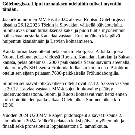
Göteborgissa. Liput turnauksen otteluihin tulivat myyntiin
tänään.
Jääkiekon nuorten MM-kisat 2024 alkavat Ruotsin Göteborgissa
tiistaina 26.12.2023 Tšekin ja Slovakian välisellä päiväottelulla.
Suomi avaa oman turnauksensa kaksi ja puoli tuntia myöhemmin
hallitsevaa mestaria Kanadaa vastaan. Ensimmäinen kisapäivä
huipentuu kisaisännän ja Latvian kohtaamiseen.
Kaikki turnauksen ottelut pelataan Göteborgissa. A-lohko, jossa
Nuoret Leijonat pelaa yhdessä Ruotsin, Kanadan, Latvian ja Saksan
kanssa, pelaa ottelunsa 12000-paikkaisella Scandinavium-areenalla,
joka on myös SHL-seura Frölunda Indiansin kotiareena. B-lohkon
ottelut sen sijaan pelataan 7600-paikkaisella Frölundaborgilla.
Suomen seuraavat lohkovaiheen ottelut ovat 27.12. Saksaa vastaan
ja 29.12. Latviaa vastaan. MM-kisojen lohkovaihe päättyy
uudenvuodenaattona. Suomi ja Ruotsi kohtaavat vain hetki ennen
kuin ilotulitteiden pauke alkaa. Ottelu alkaa Suomen aikaa klo
15:30.
Vuoden 2024 U20 MM-kisojen pudotuspelit alkavat tiistaina 2.
tammikuuta 2024. Välierät pelataan kaksi päivää myöhemmin ja
finaali sekä pronssiottelu loppiaisaattona 5. tammikuuta.