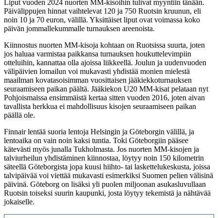
Liput vuoden 2024 nuorten MM-kisoihin tulivat myyntiin tänään.
Päivälippujen hinnat vaihtelevat 120 ja 750 Ruotsin kruunun, eli
noin 10 ja 70 euron, välillä. Yksittäiset liput ovat voimassa koko
päivän jommallekummalle turnauksen areenoista.
Kiinnostus nuorten MM-kisoja kohtaan on Ruotsissa suurta, joten
jos haluaa varmistaa paikkansa turnauksen houkuttelevimpiin
otteluihin, kannattaa olla ajoissa liikkeellä. Joulun ja uudenvuoden
välipäivien lomailun voi mukavasti yhdistää monien mielestä
maailman kovatasoisimman vuosittaisen jääkiekkoturnauksen
seuraamiseen paikan päältä. Jääkiekon U20 MM-kisat pelataan nyt
Pohjoismaissa ensimmäistä kertaa sitten vuoden 2016, joten aivan
tavallista herkkua ei mahdollisuus kisojen seuraamiseen paikan
päällä ole.
Finnair lentää suoria lentoja Helsingin ja Göteborgin välillä, ja
lentoaika on vain noin kaksi tuntia. Toki Göteborgiin pääsee
kätevästi myös junalla Tukholmasta. Jos nuorten MM-kisojen ja
talviurheilun yhdistäminen kiinnostaa, löytyy noin 150 kilometrin
säteellä Göteborgista jopa kuusi hiihto- tai laskettelukeskusta, joissa
talvipäivää voi viettää mukavasti esimerkiksi Suomen pelien välisinä
päivinä. Göteborg on lisäksi yli puolen miljoonan asukasluvullaan
Ruotsin toiseksi suurin kaupunki, josta löytyy tekemistä ja nähtävää
jokaiselle.