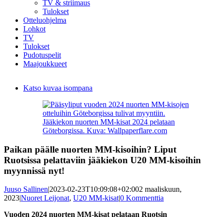
TV & striimaus
Tulokset
Otteluohjelma
Lohkot
TV
Tulokset
Pudotuspelit
Maajoukkueet
Katso kuvaa isompana
Jääkiekon nuorten MM-kisat 2024 pelataan
Göteborgissa. Kuva: Wallpaperflare.com
Paikan päälle nuorten MM-kisoihin? Liput
Ruotsissa pelattaviin jääkiekon U20 MM-kisoihin
myynnissä nyt!
Juuso Sallinen
|
2023-02-23T10:09:08+02:00
2 maaliskuun,
2023
|
Nuoret Leijonat
,
U20 MM-kisat
|
0 Kommenttia
Vuoden 2024 nuorten MM-kisat pelataan Ruotsin