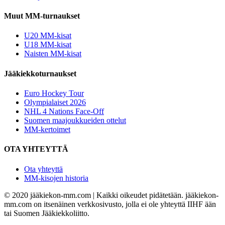
Muut MM-turnaukset
U20 MM-kisat
U18 MM-kisat
Naisten MM-kisat
Jääkiekkoturnaukset
Euro Hockey Tour
Olympialaiset 2026
NHL 4 Nations Face-Off
Suomen maajoukkueiden ottelut
MM-kertoimet
OTA YHTEYTTÄ
Ota yhteyttä
MM-kisojen historia
© 2020 jääkiekon-mm.com | Kaikki oikeudet pidätetään. jääkiekon-
mm.com on itsenäinen verkkosivusto, jolla ei ole yhteyttä IIHF ään
tai Suomen Jääkiekkoliitto.