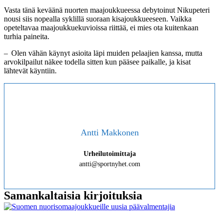
Vasta tänä keväänä nuorten maajoukkueessa debytoinut Nikupeteri
nousi siis nopealla syklillä suoraan kisajoukkueeseen. Vaikka
opeteltavaa maajoukkuekuvioissa riittää, ei mies ota kuitenkaan
turhia paineita.
– Olen vähän käynyt asioita läpi muiden pelaajien kanssa, mutta
arvokilpailut näkee todella sitten kun pääsee paikalle, ja kisat
lähtevät käyntiin.
Antti Makkonen
Urheilutoimittaja
antti@sportnyhet.com
Samankaltaisia kirjoituksia