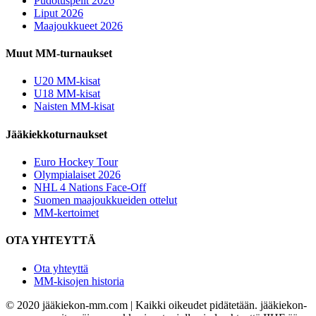
Pudotuspelit 2026
Liput 2026
Maajoukkueet 2026
Muut MM-turnaukset
U20 MM-kisat
U18 MM-kisat
Naisten MM-kisat
Jääkiekkoturnaukset
Euro Hockey Tour
Olympialaiset 2026
NHL 4 Nations Face-Off
Suomen maajoukkueiden ottelut
MM-kertoimet
OTA YHTEYTTÄ
Ota yhteyttä
MM-kisojen historia
© 2020 jääkiekon-mm.com | Kaikki oikeudet pidätetään. jääkiekon-