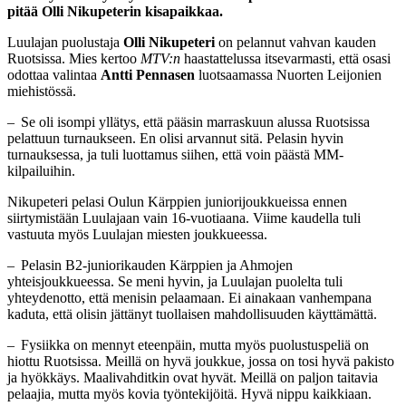
pitää Olli Nikupeterin kisapaikkaa.
Luulajan puolustaja
Olli
Nikupeteri
on pelannut vahvan kauden
Ruotsissa. Mies kertoo
MTV:n
haastattelussa itsevarmasti, että osasi
odottaa valintaa
Antti
Pennasen
luotsaamassa Nuorten Leijonien
miehistössä.
– Se oli isompi yllätys, että pääsin marraskuun alussa Ruotsissa
pelattuun turnaukseen. En olisi arvannut sitä. Pelasin hyvin
turnauksessa, ja tuli luottamus siihen, että voin päästä MM-
kilpailuihin.
Nikupeteri pelasi Oulun Kärppien juniorijoukkueissa ennen
siirtymistään Luulajaan vain 16-vuotiaana. Viime kaudella tuli
vastuuta myös Luulajan miesten joukkueessa.
– Pelasin B2-juniorikauden Kärppien ja Ahmojen
yhteisjoukkueessa. Se meni hyvin, ja Luulajan puolelta tuli
yhteydenotto, että menisin pelaamaan. Ei ainakaan vanhempana
kaduta, että olisin jättänyt tuollaisen mahdollisuuden käyttämättä.
– Fysiikka on mennyt eteenpäin, mutta myös puolustuspeliä on
hiottu Ruotsissa. Meillä on hyvä joukkue, jossa on tosi hyvä pakisto
ja hyökkäys. Maalivahditkin ovat hyvät. Meillä on paljon taitavia
pelaajia, mutta myös kovia työntekijöitä. Hyvä nippu kaikkiaan.