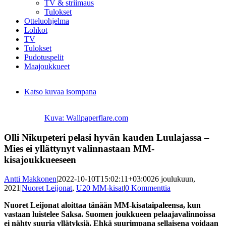
TV & striimaus
Tulokset
Otteluohjelma
Lohkot
TV
Tulokset
Pudotuspelit
Maajoukkueet
Katso kuvaa isompana
Kuva: Wallpaperflare.com
Olli Nikupeteri pelasi hyvän kauden Luulajassa –
Mies ei yllättynyt valinnastaan MM-
kisajoukkueeseen
Antti Makkonen
|
2022-10-10T15:02:11+03:00
26 joulukuun,
2021
|
Nuoret Leijonat
,
U20 MM-kisat
|
0 Kommenttia
Nuoret Leijonat aloittaa tänään MM-kisataipaleensa, kun
vastaan luistelee Saksa. Suomen joukkueen pelaajavalinnoissa
ei nähty suuria yllätyksiä. Ehkä suurimpana sellaisena voidaan