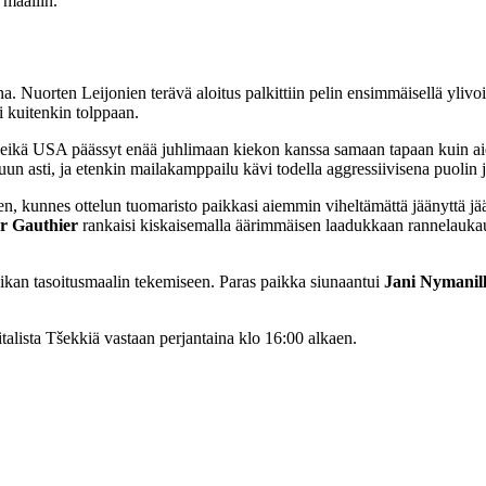
 maaliin.
. Nuorten Leijonien terävä aloitus palkittiin pelin ensimmäisellä ylivo
 kuitenkin tolppaan.
stä, eikä USA päässyt enää juhlimaan kiekon kanssa samaan tapaan kui
un asti, ja etenkin mailakamppailu kävi todella aggressiivisena puolin ja
n, kunnes ottelun tuomaristo paikkasi aiemmin viheltämättä jäänyttä j
r
Gauthier
rankaisi kiskaisemalla äärimmäisen laadukkaan rannelaukau
aikan tasoitusmaalin tekemiseen. Paras paikka siunaantui
Jani Nymanill
lista Tšekkiä vastaan perjantaina klo 16:00 alkaen.