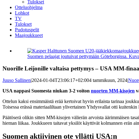
Tulokset
Otteluohjelma
Lohkot
TV
Tulokset
Pudotuspelit
Maajoukkueet
Katso
kuvaa
Suomen pelaajat joutuivat pettymään Göteborgissa. Kuva:
isompana
Nuorille Leijonille valtaisa pettymys – USA MM-finaa
Juuso Sallinen
|
2024-01-04T23:06:17+02:00
4 tammikuun, 2024
|
Nuore
USA nappasi Suomesta niukan 3-2 voiton
nuorten MM-kisojen
vä
Ottelun kaksi ensimmäistä erää kertoivat hyvin erilaista tarinaa jouk
Toisessa erässä materiaaliltaan ylivertainen Yhdysvallat otti kuitenkin
Päätöserä olikin sitten MM-kisojen välierän arvoista äärimmäisen ta
hieman liikaa. Joukkueen taitavat yksilöt käyttivät kolmannen erän ai
Suomen aktiivinen ote yllätti USA:n