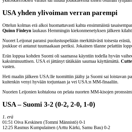
ykköskierroksen varaus sai niitata joukkueensa toisen osuman tyhjään
USA yhden ylivoiman verran parempi
Ottelun kolmas erä alkoi huomattavasti kahta ensimmäistä tasaisempana
Quinn
Finleyn
laukaus Hemmingin kiekonmenetyksen jälkeen kilahti
Nuoret Leijonat paransi puolustuspeliään merkittävästi toisesta erä
joukkue ei antanut tuumaakaan periksi. Jokainen tilanne pelattiin loppu
Erän loppua kohden Suomi oli saamassa käyntiin todella hyvän vaihee
kaksiminuuttisen. USA ei jättänyt tätäkään saumaa käyttämättä.
Cutte
vasten.
Heti maalin jälkeen USA:lle tuomittiin jäähy ja Suomi sai loistavan p
kuitenkin venyi hyvään torjuntaan ja vei USA:n MM-finaaliin.
Nuorien Leijonien kohtalona on pelata nuorten MM-kisojen pronssimita
USA – Suomi 3-2 (0-2, 2-0, 1-0)
1. erä
01:51 Oiva Keskinen (Tommi Männistö) 0-1
12:25 Rasmus Kumpulainen (Arttu Kärki, Samu Bau) 0-2