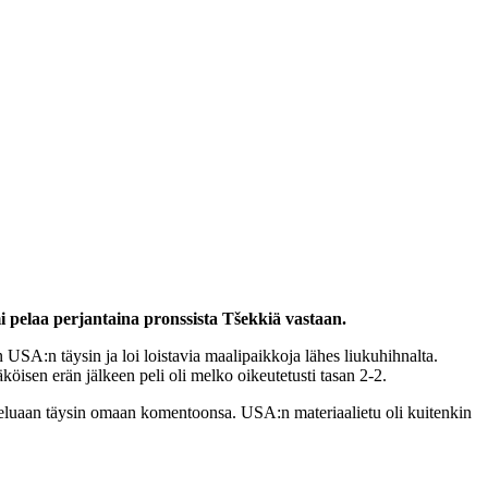
omi pelaa perjantaina pronssista Tšekkiä vastaan.
USA:n täysin ja loi loistavia maalipaikkoja lähes liukuhihnalta.
köisen erän jälkeen peli oli melko oikeutetusti tasan 2-2.
teluaan täysin omaan komentoonsa. USA:n materiaalietu oli kuitenkin