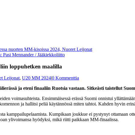
 Pasi Mennander / Jääkiekkoliitto
liin loppuhetken maalilla
t Leijonat
,
U20 MM 2024
|
0 Kommenttia
lierässä ja eteni finaaliin Ruotsia vastaan. Sitkeästi taistellut Su
kueiden voimasuhteista. Ensimmäisessä erässä Suomi onnistui yllättämään 
 komennon ja hallitsi peliä käytännössä miten tahtoi. Kahden hyvin erinä
saista kamppailupelaamista. Kumpikaan joukkue ei pystynyt ottamaan ot
noan ylivoimansa hyödyksi, mikä riitti paikkaan MM-finaalissa.