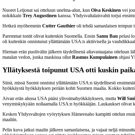
Nuoret Leijonat sai otteluun unelma-alun, kun
Oiva Keskinen
vei jou
nokikkain
Trey Augustinen
kanssa. Yhdysvaltalaisvahti torjui ensim
Hetkeä myöhemmin
Cutter Gauthier
oli tehdä samanlaisen tempun t
Paremmat tontit olivat kuitenkin Suomella. Ensin
Samu Bau
pelasi l
oli kuitenkin onnistunut yllättämään USA:n aktiivisella ja vauhdikka
Hieman erän puolivälin jälkeen täydellisenä altavastaajana otteluun läht
matalan vedon, jonka maskissa ollut
Rasmus
Kumpulainen
ohjasi Y
Yllätyksestä toipunut USA otti kuskin pai
Siinä, missä Suomi onnistui yllättämään USA:n täydellisesti ensimmäis
hyökkäystä hyökkäyksen perään kohti Suomen maalia. Kokko kuitenkin
Aivan erän alussa USA pääsi ylivoimahyökkäykseen, mutta
Will Smi
venymiskykyään nollaamalla USA:n hyökkääjän. Laukaukset olivat kui
Kesken Yhdysvaltojen vyörytyksen Hämeenaho kampitti ottelun ensim
maaliin.
Pelin kuva jatkui maalin jälkeen samanlaisena, ja vajaat neljä minuutt