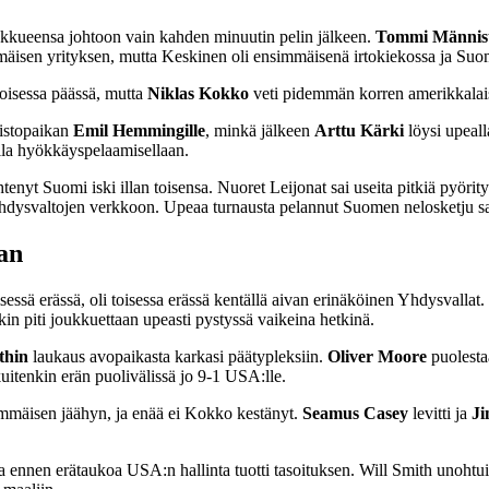
kkueensa johtoon vain kahden minuutin pelin jälkeen.
Tommi Männis
mäisen yrityksen, mutta Keskinen oli ensimmäisenä irtokiekossa ja Suom
oisessa päässä, mutta
Niklas Kokko
veti pidemmän korren amerikkalais
oistopaikan
Emil
Hemmingille
, minkä jälkeen
Arttu Kärki
löysi upeall
alla hyökkäyspelaamisellaan.
enyt Suomi iski illan toisensa. Nuoret Leijonat sai useita pitkiä pyörityk
hdysvaltojen verkkoon. Upeaa turnausta pelannut Suomen nelosketju sa
kan
essä erässä, oli toisessa erässä kentällä aivan erinäköinen Yhdysvalla
 piti joukkuettaan upeasti pystyssä vaikeina hetkinä.
thin
laukaus avopaikasta karkasi päätypleksiin.
Oliver Moore
puolesta
tenkin erän puolivälissä jo 9-1 USA:lle.
mäisen jäähyn, ja enää ei Kokko kestänyt.
Seamus Casey
levitti ja
J
ia ennen erätaukoa USA:n hallinta tuotti tasoituksen. Will Smith unohtu