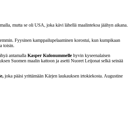
imalla, mutta se oli USA, joka kävi lähellä maalintekoa jäähyn aikana.
n aiemmin. Fyysinen kamppailupelaaminen korostui, kun kumpikaan
 toisin.
äähyä antamalla
Kasper Kulonummelle
hyvin kyseenalaisen
ksen Suomen maalin kattoon ja asetti Nuoret Leijonat selkä seinää
e,
joka pääsi yrittämään Kärjen laukauksen irtokiekosta. Augustine