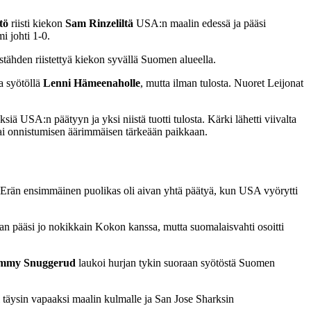
tö
riisti kiekon
Sam Rinzeliltä
USA:n maalin edessä ja pääsi
i johti 1-0.
tähden riistettyä kiekon syvällä Suomen alueella.
a syötöllä
Lenni Hämeenaholle
, mutta ilman tulosta. Nuoret Leijonat
siä USA:n päätyyn ja yksi niistä tuotti tulosta. Kärki lähetti viivalta
i onnistumisen äärimmäisen tärkeään paikkaan.
t. Erän ensimmäinen puolikas oli aivan yhtä päätyä, kun USA vyörytti
an pääsi jo nokikkain Kokon kanssa, mutta suomalaisvahti osoitti
immy Snuggerud
laukoi hurjan tykin suoraan syötöstä Suomen
i täysin vapaaksi maalin kulmalle ja San Jose Sharksin