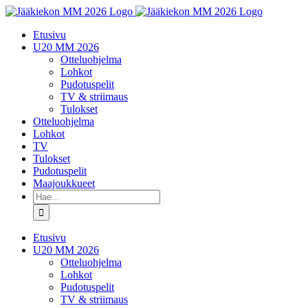
Skip
to
Etusivu
content
U20 MM 2026
Otteluohjelma
Lohkot
Pudotuspelit
TV & striimaus
Tulokset
Otteluohjelma
Lohkot
TV
Tulokset
Pudotuspelit
Maajoukkueet
Etsi
...
Etusivu
U20 MM 2026
Otteluohjelma
Lohkot
Pudotuspelit
TV & striimaus