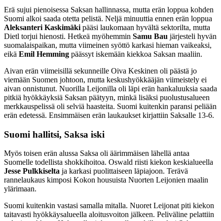
Erä sujui pienoisessa Saksan hallinnassa, mutta erän loppua kohden
Suomi alkoi saada otetta pelistä. Neljä minuuttia ennen erän loppua
Aleksanteri
Kaskimäki
pääsi laukomaan hyvältä sektorilta, mutta
Dietl torjui hienosti. Hetkeä myöhemmin
Samu Bau
järjesteli hyvän
suomalaispaikan, mutta viimeinen syöttö karkasi hieman vaikeaksi,
eikä
Emil Hemming
päässyt iskemään kiekkoa Saksan maaliin.
Aivan erän viimeisillä sekunneille Oiva Keskinen oli päästä jo
viemään Suomen johtoon, mutta keskushyökkääjän viimeistely ei
aivan onnistunut. Nuorilla Leijonilla oli läpi erän hankaluuksia saada
pitkiä hyökkäyksiä Saksan päätyyn, minkä lisäksi puolustusalueen
merkkauspelissä oli selviä haasteita. Suomi kuitenkin paransi peliään
erän edetessä. Ensimmäisen erän laukaukset kirjattiin Saksalle 13-6.
Suomi hallitsi, Saksa iski
Myös toisen erän alussa Saksa oli äärimmäisen lähellä antaa
Suomelle todellista shokkihoitoa. Oswald riisti kiekon keskialueella
Jesse Pulkkiselta
ja karkasi puolittaiseen läpiajoon. Terävä
rannelaukaus kimposi Kokon housuista Nuorten Leijonien maalin
ylärimaan.
Suomi kuitenkin vastasi samalla mitalla. Nuoret Leijonat piti kiekon
taitavasti hyökkäysalueella aloitusvoiton jälkeen. Peliväline pelattiin