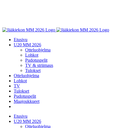
Etusivu
U20 MM 2026
Otteluohjelma
Lohkot
Pudotuspelit
TV & striimaus
Tulokset
Otteluohjelma
Lohkot
TV
Tulokset
Pudotuspelit
Maajoukkueet
Etusivu
U20 MM 2026
Otteluohjelma