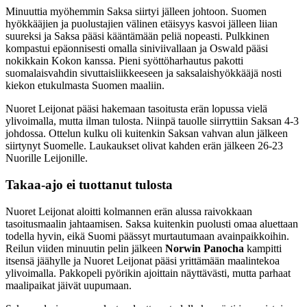
Minuuttia myöhemmin Saksa siirtyi jälleen johtoon. Suomen
hyökkääjien ja puolustajien välinen etäisyys kasvoi jälleen liian
suureksi ja Saksa pääsi kääntämään peliä nopeasti. Pulkkinen
kompastui epäonnisesti omalla siniviivallaan ja Oswald pääsi
nokikkain Kokon kanssa. Pieni syöttöharhautus pakotti
suomalaisvahdin sivuttaisliikkeeseen ja saksalaishyökkääjä nosti
kiekon etukulmasta Suomen maaliin.
Nuoret Leijonat pääsi hakemaan tasoitusta erän lopussa vielä
ylivoimalla, mutta ilman tulosta. Niinpä tauolle siirryttiin Saksan 4-3
johdossa. Ottelun kulku oli kuitenkin Saksan vahvan alun jälkeen
siirtynyt Suomelle. Laukaukset olivat kahden erän jälkeen 26-23
Nuorille Leijonille.
Takaa-ajo ei tuottanut tulosta
Nuoret Leijonat aloitti kolmannen erän alussa raivokkaan
tasoitusmaalin jahtaamisen. Saksa kuitenkin puolusti omaa aluettaan
todella hyvin, eikä Suomi päässyt murtautumaan avainpaikkoihin.
Reilun viiden minuutin pelin jälkeen
Norwin Panocha
kampitti
itsensä jäähylle ja Nuoret Leijonat pääsi yrittämään maalintekoa
ylivoimalla. Pakkopeli pyörikin ajoittain näyttävästi, mutta parhaat
maalipaikat jäivät uupumaan.