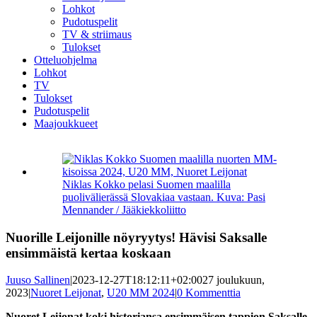
Lohkot
Pudotuspelit
TV & striimaus
Tulokset
Otteluohjelma
Lohkot
TV
Tulokset
Pudotuspelit
Maajoukkueet
Katso
kuvaa
isompana
Niklas Kokko pelasi Suomen maalilla
puolivälierässä Slovakiaa vastaan. Kuva: Pasi
Mennander / Jääkiekkoliitto
Nuorille Leijonille nöyryytys! Hävisi Saksalle
ensimmäistä kertaa koskaan
Juuso Sallinen
|
2023-12-27T18:12:11+02:00
27 joulukuun,
2023
|
Nuoret Leijonat
,
U20 MM 2024
|
0 Kommenttia
Nuoret Leijonat koki historiansa ensimmäisen tappion Saksalle