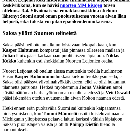
keskiviikkona, kun se hävisi
nuorten MM-kisojen
toisen
ottelunsa 3-4. Ylivoimaisena ennakkosuosikkina otteluun
lähtenyt Suomi antoi oman puolustuksensa vuotaa aivan liian
helposti, eikä tulosta voi pitää epäoikeudenmukaisena.
Saksa yllätti Suomen telineistä
Saksa pääsi heti ottelun alkuun loistavaan tekopaikkaan, kun
Kasper Halttunen
kompastui jään pinnassa olleeseen mailaan ja
Julian Lutz
pääsi karkaamaan puolittaiseen läpiajoon.
Niklas
Kokko
kuitenkin esti shokkialun Nuorten Leijonien osalta.
Nuoret Leijonat oli ottelun alussa muutenkin todella huolimaton.
Ensin
Kasper Kulonummi
hukkasi kiekon hyökkäysinisellä, ja
Saksa olisi päässyt ylivoimahyökkäykseen, ellei se olisi hukannut
tilannetta paitsiona. Hetkeä myöhemmin
Joona Väisänen
antoi
käsittämättömän harhasyötön oman maalinsa edessä ja
Veit Oswald
pääsi iskemään ottelun avausmaalin aivan Kokon naaman edestä.
Hetki ennen erän puoltaväliä Suomi sai kuitenkin kaipaamansa
piristysruiskeen, kun
Tommi
Männistö
osoitti luisteluvoimaansa.
Michiganin yliopistossa pelaava laituri karkasi väkisin läpiajoon
Saksan puolustajien välistä ja ohitti
Philipp Dietlin
hienolla
harhautuksella.