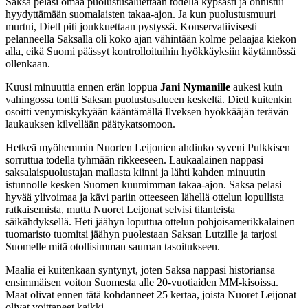
Saksa pelasi omaa puolustusaluettaan todella kypsästi ja onnistui
hyydyttämään suomalaisten takaa-ajon. Ja kun puolustusmuuri
murtui, Dietl piti joukkuettaan pystyssä. Konservatiivisesti
pelanneella Saksalla oli koko ajan vähintään kolme pelaajaa kiekon
alla, eikä Suomi päässyt kontrolloituihin hyökkäyksiin käytännössä
ollenkaan.
Kuusi minuuttia ennen erän loppua
Jani Nymanille
aukesi kuin
vahingossa tontti Saksan puolustusalueen keskeltä. Dietl kuitenkin
osoitti venymiskykyään kääntämällä Ilveksen hyökkääjän terävän
laukauksen kilvellään päätykatsomoon.
Hetkeä myöhemmin Nuorten Leijonien ahdinko syveni Pulkkisen
sorruttua todella tyhmään rikkeeseen. Laukaalainen nappasi
saksalaispuolustajan mailasta kiinni ja lähti kahden minuutin
istunnolle kesken Suomen kuumimman takaa-ajon. Saksa pelasi
hyvää ylivoimaa ja kävi pariin otteeseen lähellä ottelun lopullista
ratkaisemista, mutta Nuoret Leijonat selvisi tilanteista
säikähdyksellä. Heti jäähyn loputtua ottelun pohjoisamerikkalainen
tuomaristo tuomitsi jäähyn puolestaan Saksan Lutzille ja tarjosi
Suomelle mitä otollisimman sauman tasoitukseen.
Maalia ei kuitenkaan syntynyt, joten Saksa nappasi historiansa
ensimmäisen voiton Suomesta alle 20-vuotiaiden MM-kisoissa.
Maat olivat ennen tätä kohdanneet 25 kertaa, joista Nuoret Leijonat
olivat voittaneet kaikki.