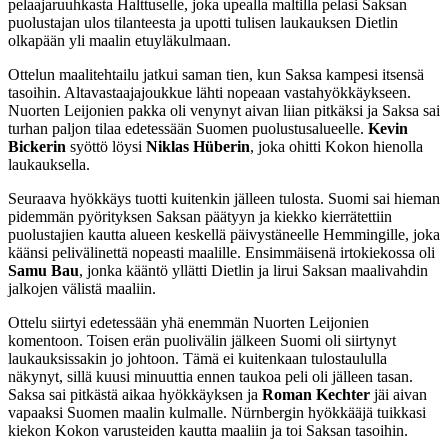
pelaajaruuhkasta Halttuselle, joka upealla maltilla pelasi Saksan
puolustajan ulos tilanteesta ja upotti tulisen laukauksen Dietlin
olkapään yli maalin etuyläkulmaan.
Ottelun maalitehtailu jatkui saman tien, kun Saksa kampesi itsensä
tasoihin. Altavastaajajoukkue lähti nopeaan vastahyökkäykseen.
Nuorten Leijonien pakka oli venynyt aivan liian pitkäksi ja Saksa sai
turhan paljon tilaa edetessään Suomen puolustusalueelle.
Kevin
Bickerin
syöttö löysi
Niklas Hüberin
, joka ohitti Kokon hienolla
laukauksella.
Seuraava hyökkäys tuotti kuitenkin jälleen tulosta. Suomi sai hieman
pidemmän pyörityksen Saksan päätyyn ja kiekko kierrätettiin
puolustajien kautta alueen keskellä päivystäneelle Hemmingille, joka
käänsi pelivälinettä nopeasti maalille. Ensimmäisenä irtokiekossa oli
Samu
Bau
, jonka kääntö yllätti Dietlin ja lirui Saksan maalivahdin
jalkojen välistä maaliin.
Ottelu siirtyi edetessään yhä enemmän Nuorten Leijonien
komentoon. Toisen erän puolivälin jälkeen Suomi oli siirtynyt
laukauksissakin jo johtoon. Tämä ei kuitenkaan tulostaululla
näkynyt, sillä kuusi minuuttia ennen taukoa peli oli jälleen tasan.
Saksa sai pitkästä aikaa hyökkäyksen ja
Roman Kechter
jäi aivan
vapaaksi Suomen maalin kulmalle. Nürnbergin hyökkääjä tuikkasi
kiekon Kokon varusteiden kautta maaliin ja toi Saksan tasoihin.