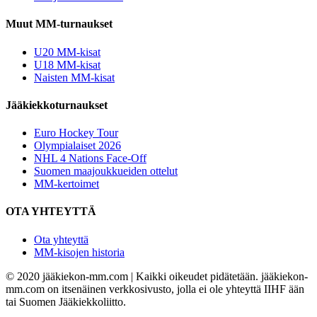
Muut MM-turnaukset
U20 MM-kisat
U18 MM-kisat
Naisten MM-kisat
Jääkiekkoturnaukset
Euro Hockey Tour
Olympialaiset 2026
NHL 4 Nations Face-Off
Suomen maajoukkueiden ottelut
MM-kertoimet
OTA YHTEYTTÄ
Ota yhteyttä
MM-kisojen historia
© 2020 jääkiekon-mm.com | Kaikki oikeudet pidätetään. jääkiekon-
mm.com on itsenäinen verkkosivusto, jolla ei ole yhteyttä IIHF ään
tai Suomen Jääkiekkoliitto.