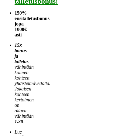
talletusbonus!
150%
ensitalletusbonus
jopa
1000€
asti
15x
bonus
ja
talletus
vähintään
kolmen
kohteen
yhdistelmävedolla.
Jokaisen
kohteen
kertoimen
on
oltava
vähintään
1.30
.
Lue