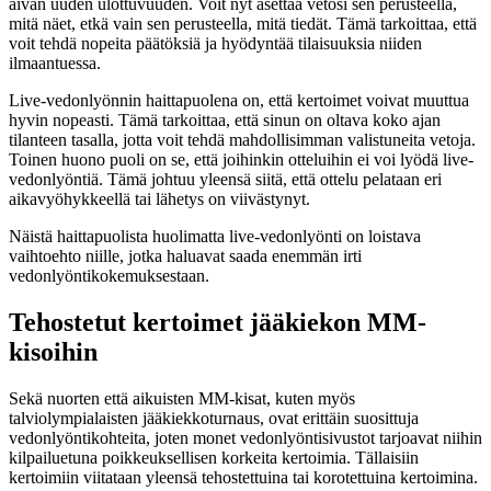
aivan uuden ulottuvuuden. Voit nyt asettaa vetosi sen perusteella,
mitä näet, etkä vain sen perusteella, mitä tiedät. Tämä tarkoittaa, että
voit tehdä nopeita päätöksiä ja hyödyntää tilaisuuksia niiden
ilmaantuessa.
Live-vedonlyönnin haittapuolena on, että kertoimet voivat muuttua
hyvin nopeasti. Tämä tarkoittaa, että sinun on oltava koko ajan
tilanteen tasalla, jotta voit tehdä mahdollisimman valistuneita vetoja.
Toinen huono puoli on se, että joihinkin otteluihin ei voi lyödä live-
vedonlyöntiä. Tämä johtuu yleensä siitä, että ottelu pelataan eri
aikavyöhykkeellä tai lähetys on viivästynyt.
Näistä haittapuolista huolimatta live-vedonlyönti on loistava
vaihtoehto niille, jotka haluavat saada enemmän irti
vedonlyöntikokemuksestaan.
Tehostetut kertoimet jääkiekon MM-
kisoihin
Sekä nuorten että aikuisten MM-kisat, kuten myös
talviolympialaisten jääkiekkoturnaus, ovat erittäin suosittuja
vedonlyöntikohteita, joten monet vedonlyöntisivustot tarjoavat niihin
kilpailuetuna poikkeuksellisen korkeita kertoimia. Tällaisiin
kertoimiin viitataan yleensä tehostettuina tai korotettuina kertoimina.