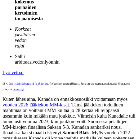
kokemus
parhaiden
kertoimien
tarjoamisesta
Korkeat
yksittäisen
vedon
rajat
Sallii
arbitraasivedonlyönnin
Lyö vetoa!
18+.
Lue lisää säännöistä ja ehdoista
. Pelaathan vastuullisesti. Jos sinusta tuntuu, että pelaat liikaa, ota
yhteyttä
peluuri.fi
.
Kuten lähes aina, Kanada on ennakkosuosikki voittamaan myös
vuoden 2026 jääkiekon MM-kisat
. Tämä jääkiekon todellinen
mahtimaa on voittanut MM-kultaa jo 28 kertaa eli reippaasti
useammin kuin mikään muu joukkue. Viimeisin kulta Kanadalle tuli
tunnetusti vuonna 2023, kun joukkue voitti Suomessa pelattujen
MM-kisojen finaalissa Saksan 5-3. Kanadan sankariksi nousi
finaalissa kaksi maalia iskenyt
Samuel Blais
. Myös vuoden 2022
turnauksessa Kanada oli kovaa vauhtia matkalla kultaan voitettuaan