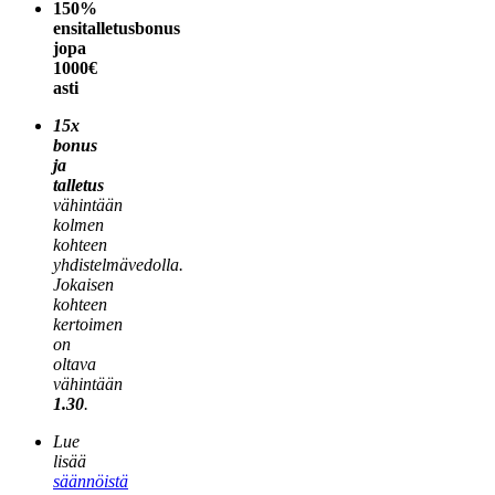
150%
ensitalletusbonus
jopa
1000€
asti
15x
bonus
ja
talletus
vähintään
kolmen
kohteen
yhdistelmävedolla.
Jokaisen
kohteen
kertoimen
on
oltava
vähintään
1.30
.
Lue
lisää
säännöistä