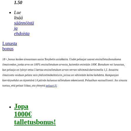
1.50
Lue
lisää
säännöistä
ja
ehdoista
Lunasta
bonus
18+, bonus koskee ainoastaan uusia Tonybetin asiakkaita. Uudet pelaajat saavat ensitalletusbonuksena
ilmaisvedon, jonka arvo on 100% ensitalletuksen arvosta, kuitenkin enintään 100€. Bonuksen voi lunastaa,
kun pelaaja on lyönyt vetoa 5 kertaa ensitalletuksen arvon verran vähimmäiskertoimella 1,5. Ansaittu
ilmaisveto voidaan pelata vain yhdistelmäkohteisiin, joissa on vähintään kolme kohdetta. Kampanjan
kierrätysehdot on täytettävä 14 päivän kuluessa talletuksen tekemisestä.
Pelaathan vastuullisesti. Jos sinusta
tuntuu, että pelaat liikaa, ota yhteyttä
peluuri.fi
.
Jopa
1000€
talletusbonus!