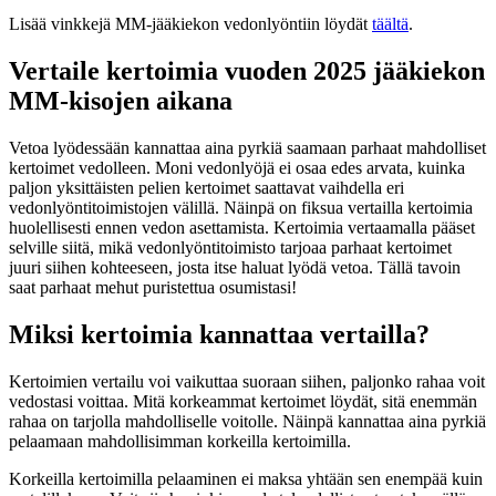
Lisää vinkkejä MM-jääkiekon vedonlyöntiin löydät
täältä
.
Vertaile kertoimia vuoden 2025 jääkiekon
MM-kisojen aikana
Vetoa lyödessään kannattaa aina pyrkiä saamaan parhaat mahdolliset
kertoimet vedolleen. Moni vedonlyöjä ei osaa edes arvata, kuinka
paljon yksittäisten pelien kertoimet saattavat vaihdella eri
vedonlyöntitoimistojen välillä. Näinpä on fiksua vertailla kertoimia
huolellisesti ennen vedon asettamista. Kertoimia vertaamalla pääset
selville siitä, mikä vedonlyöntitoimisto tarjoaa parhaat kertoimet
juuri siihen kohteeseen, josta itse haluat lyödä vetoa. Tällä tavoin
saat parhaat mehut puristettua osumistasi!
Miksi kertoimia kannattaa vertailla?
Kertoimien vertailu voi vaikuttaa suoraan siihen, paljonko rahaa voit
vedostasi voittaa. Mitä korkeammat kertoimet löydät, sitä enemmän
rahaa on tarjolla mahdolliselle voitolle. Näinpä kannattaa aina pyrkiä
pelaamaan mahdollisimman korkeilla kertoimilla.
Korkeilla kertoimilla pelaaminen ei maksa yhtään sen enempää kuin