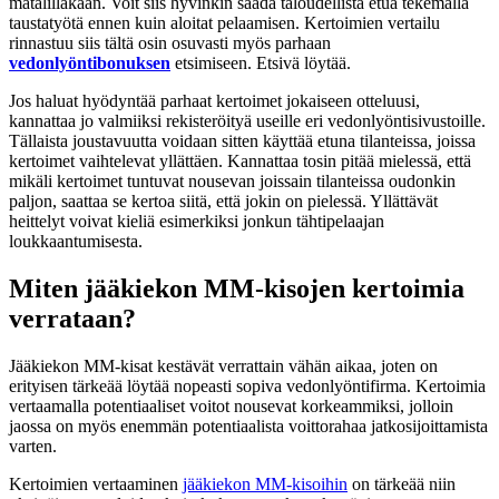
matalillakaan. Voit siis hyvinkin saada taloudellista etua tekemällä
taustatyötä ennen kuin aloitat pelaamisen. Kertoimien vertailu
rinnastuu siis tältä osin osuvasti myös parhaan
vedonlyöntibonuksen
etsimiseen. Etsivä löytää.
Jos haluat hyödyntää parhaat kertoimet jokaiseen otteluusi,
kannattaa jo valmiiksi rekisteröityä useille eri vedonlyöntisivustoille.
Tällaista joustavuutta voidaan sitten käyttää etuna tilanteissa, joissa
kertoimet vaihtelevat yllättäen. Kannattaa tosin pitää mielessä, että
mikäli kertoimet tuntuvat nousevan joissain tilanteissa oudonkin
paljon, saattaa se kertoa siitä, että jokin on pielessä. Yllättävät
heittelyt voivat kieliä esimerkiksi jonkun tähtipelaajan
loukkaantumisesta.
Miten jääkiekon MM-kisojen kertoimia
verrataan?
Jääkiekon MM-kisat kestävät verrattain vähän aikaa, joten on
erityisen tärkeää löytää nopeasti sopiva vedonlyöntifirma. Kertoimia
vertaamalla potentiaaliset voitot nousevat korkeammiksi, jolloin
jaossa on myös enemmän potentiaalista voittorahaa jatkosijoittamista
varten.
Kertoimien vertaaminen
jääkiekon MM-kisoihin
on tärkeää niin