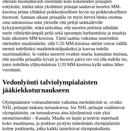
otteisiin huomattavasti enemmän kuin kokeneiden pelaajien
esityksiin, minkä takia yksittäiset pelaajat saattavat nuorten MM-
kisoissa pelata yhtäkkiä poikkeuksellisen hyvin tai poikkeuksellisen
huonosti. Samaan aikaan pelaajilla on myös hirveä hinku osoittaa
oma taitotasonsa sekä yleisölle että pelejä tarkkaileville
kykyjenetsijöille, mikä tarkoittaa, että nuorten peleissä nähdään
usein viihdyttävämpää peliä sekä upeampia harhautuksia ja maaleja
kuin aikuisten MM-kisoissa. Tämä saattaa vaikuttaa suurestikin
otteluiden maalimääriin, sillä U20 MM-kisoissa ottelut voivat välillä
mennä todellisiksi maalintekokilpailuiksi ja kasvaa todella
suurimaalisiksi. Ja vaikka tasoerot ovatkin suuria, kannattaa muistaa,
että nuorilla pelaajilla hyvän ja huonon päivä ero voi olla todella iso,
joten todellisia yllätystuloksia U20 MM-kisoissa kyllä sattuu lähes
vuosittain.
Vedonlyönti talviolympialaisten
jääkiekkoturnaukseen
Olympialaisten voimasuhteisiin vaikuttaa merkittävästi se, ovatko
NHL-pelaajat mukana turnauksessa. Jos NHL-pelaajat osallistuvat
olympialaisiin, on turnauksessa aina käytännössä vain yksi
mestarisuosikki – Kanada. Maalla on laajin ja terävin materiaali
koko maailmassa, ja joukkue pystyisi nimeämään olympialaisiin
kolme joukkuetta, jotka kaikki taistelisivat olympiakullasta.