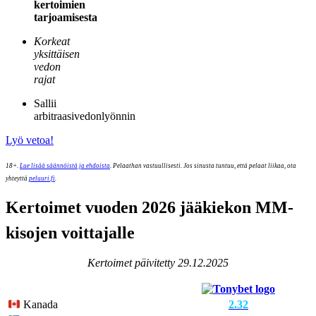
kertoimien
tarjoamisesta
Korkeat
yksittäisen
vedon
rajat
Sallii
arbitraasivedonlyönnin
Lyö vetoa!
18+.
Lue lisää säännöistä ja ehdoista
. Pelaathan vastuullisesti. Jos sinusta tuntuu, että pelaat liikaa, ota
yhteyttä
peluuri.fi
.
Kertoimet vuoden 2026 jääkiekon MM-
kisojen voittajalle
Kertoimet päivitetty 29.12.2025
2.32
Kanada