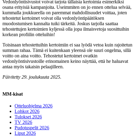
Vedonlyöntisivustot voivat tarjota tällaisia kertoimia esimerkiksi
osana erityisiä kampanjoita. Useimmiten on jo ennen ottelua selvää,
kummalla joukkueella on paremmat mahdollisuudet voittaa, joten
tehostetut kertoimet voivat olla vedonlyöntipäätöksen
muodostumisen kannalta tuiki tärkeitä. Joskus tarjolla saattaa
tehostettujen kertoimien kyljessä olla jopa ilmaisvetoja suosittuihin
korkean profiilin otteluihin!
Toisinaan tehostettuihin kertoimiin ei saa lyödä vetoa kuin rajoitetun
summan rahaa. Tämä ei kuitenkaan yleensä ole suuri ongelma, sillä
voitto on aina voitto. Tehostetut kertoimet ovatkin
vedonlyöntisivustoille erinomainen keino näyttää, että he haluavat
antaa myös takaisin pelaajilleen.
Päivitetty 29. joulukuuta 2025.
MM-kisat
Otteluohjelma 2026
Lohkot 2026
Tulokset 2026
TV 2026
Pudotuspelit 2026
Liput 2026