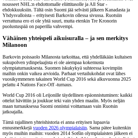
nousseet NHL:n ehdottomalle eliittitasolle ja All Star -
ehdokkuuksiin. Tältä osin Suomi jää selvästi jälkeen Kanadasta ja
Yhdysvalloista – erityisesti Barkovin ollessa sivussa. Ruotsiin
verrattuna ero ei ole yhtä suuri, mutta etenkin Tre Kronorin
puolustuspää on paperilla vahvempi.
Vähäinen yhteispeli aikuisuralla – ja sen merkitys
Milanoon
Barkovin poissaolo Milanosta tarkoittaa, että yhdelläkään kultaisen
sukupolven ydinpelaajista ei ole aiempaa kokemusta
olympiaturnauksesta. Suomen iskukykyä suhteessa kovimpiin
maihin onkin vaikea arvioida. Parhaat vertailukohdat ovat lähes
vuosikymmenen takainen World Cup 2016 sekä alkuvuonna 2025
pelattu 4 Nations Face-Off -turnaus.
World Cup 2016 oli Leijonille täydellinen epäonnistuminen: kaikki
ottelut hävittiin ja joukkue teki vain yhden maalin. Myös neljän
maan turnauksessa Suomi onnistui voittamaan vain Ruotsin
jatkoajalla.
Tämä rajallinen yhteishistoria ei anna erityisen lupaavia
ennusmerkkejä
vuoden 2026 olympialaisiin
. Sama pätee kuitenkin
myös muihin maihin: vuoden 2014 Sotšin olympialaisten jälkeen ei