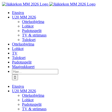
Skip
to
Etusivu
content
U20 MM 2026
Otteluohjelma
Lohkot
Pudotuspelit
TV & striimaus
Tulokset
Otteluohjelma
Lohkot
TV
Tulokset
Pudotuspelit
Maajoukkueet
Etsi
...
Etusivu
U20 MM 2026
Otteluohjelma
Lohkot
Pudotuspelit
TV & striimaus