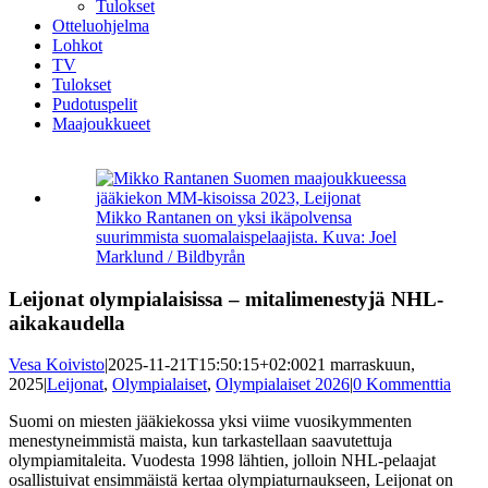
Tulokset
Otteluohjelma
Lohkot
TV
Tulokset
Pudotuspelit
Maajoukkueet
Katso
kuvaa
isompana
Mikko Rantanen on yksi ikäpolvensa
suurimmista suomalaispelaajista. Kuva: Joel
Marklund / Bildbyrån
Leijonat olympialaisissa – mitalimenestyjä NHL-
aikakaudella
Vesa Koivisto
|
2025-11-21T15:50:15+02:00
21 marraskuun,
2025
|
Leijonat
,
Olympialaiset
,
Olympialaiset 2026
|
0 Kommenttia
Suomi on miesten jääkiekossa yksi viime vuosikymmenten
menestyneimmistä maista, kun tarkastellaan saavutettuja
olympiamitaleita. Vuodesta 1998 lähtien, jolloin NHL-pelaajat
osallistuivat ensimmäistä kertaa olympiaturnaukseen, Leijonat on