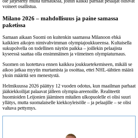
ole järjestetty muita turnauksia, joihin kaikki parhaat pelaajat olisivat
voineet osallistua.
Milano 2026 – mahdollisuus ja paine samassa
paketissa
Samaan aikaan Suomi on kuitenkin saamassa Milanoon ehkä
kaikkien aikojen nimivahvimman olympiajoukkueensa. Kultaisella
sukupolvella on todellinen näytön paikka – joillekin pelaajista
kyseessä saattaa olla ensimmäinen ja viimeinen olympiaturnaus.
Suomen on luotettava ennen kaikkea joukkuetekemiseen, mikäli se
aikoo jatkaa myytin murtamista ja osoittaa, ettei NHL-tähtien määrä
yksin määritä sen menestystä.
Helmikuussa 2026 päättyy 12 vuoden odotus, kun maailman parhaat
jääkiekkoilijat palaavat jälleen olympia-areenoille. Realiteetit
huomioiden Leijonien jääminen mitalien ulkopuolelle ei olisi suuri
yllätys, mutta suomalaiselle kiekkoyleisölle – ja pelaajille – se olisi
valtava pettymys.