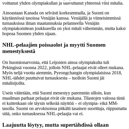
voittanut yhden olympiakullan ja saavuttanut yhteensä viisi mitalia.
Ainoastaan Kanada on selvästi korkeammalla, ja Suomi on
käytännössä tasoissa Venäjän kanssa. Venäjällä ja viimeisimmissä
turnauksissa ilman maatunnuksia pelanneella Venäjän
olympiakomitean joukkueella on yksi mitali vähemmän, mutta kaksi
hopeaa Suomen yhden sijaan.
NHL-pelaajien poissaolot ja myytti Suomen
menestyksestä
On huomionarvoista, että Leijonien ainoa olympiakulta tuli
Pekingissä vuonna 2022, jolloin NHL-pelaajat eivät olleet mukana.
Myös neljä vuotta aiemmin, Pyeongchangin olympialaisissa 2018,
NHL-tähdet puuttuivat turnauksesta – tuolloin Suomi jäi
mitalisijoilta.
Usein väitetään, että Suomi menestyy paremmin silloin, kun
maailman parhaat pelaajat eivät ole mukana. Tilastojen valossa tästä
ei kuitenkaan ole täysin selkeää näyttöä – ei olympia- eikä MM-
tasolla. Suomi on arvokisoissa pitkälti tasainen suorittaja, riippumatta
siitä, onko turnauksessa NHL-pelaajia vai ei.
Laajuutta löytyy, mutta supertähdissä ollaan