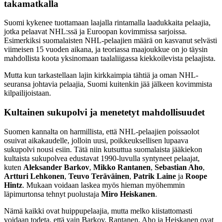
takamatkalla
Suomi kykenee tuottamaan laajalla rintamalla laadukkaita pelaajia,
jotka pelaavat NHL:ssä ja Euroopan kovimmissa sarjoissa.
Esimerkiksi suomalaisten NHL-pelaajien määrä on kasvanut selvästi
viimeisen 15 vuoden aikana, ja teoriassa maajoukkue on jo täysin
mahdollista koota yksinomaan taalaliigassa kiekkoilevista pelaajista.
Mutta kun tarkastellaan lajin kirkkaimpia tähtiä ja oman NHL-
seuransa johtavia pelaajia, Suomi kuitenkin jää jälkeen kovimmista
kilpailijoistaan.
Kultainen sukupolvi ja menetetyt mahdollisuudet
Suomen kannalta on harmillista, että NHL-pelaajien poissaolot
osuivat aikakaudelle, jolloin uusi, poikkeuksellisen lupaava
sukupolvi nousi esiin. Tätä niin kutsuttua suomalaista jääkiekon
kultaista sukupolvea edustavat 1990-luvulla syntyneet pelaajat,
kuten
Aleksander Barkov
,
Mikko Rantanen
,
Sebastian Aho
,
Artturi Lehkonen
,
Teuvo Teräväinen
,
Patrik Laine
ja
Roope
Hintz
. Mukaan voidaan laskea myös hieman myöhemmin
läpimurtonsa tehnyt puolustaja
Miro Heiskanen
.
Nämä kaikki ovat huippupelaajia, mutta melko kiistattomasti
voidaan todeta, että vain Barkov, Rantanen, Aho ja Heiskanen ovat