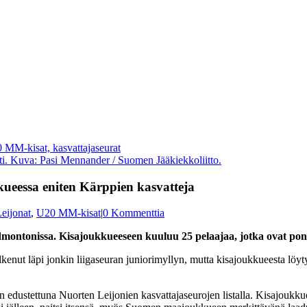
i. Kuva: Pasi Mennander / Suomen Jääkiekkoliitto.
kueessa eniten Kärppien kasvatteja
eijonat
,
U20 MM-kisat
|
0 Kommenttia
ontonissa. Kisajoukkueeseen kuuluu 25 pelaajaa, jotka ovat ponn
enut läpi jonkin liigaseuran juniorimyllyn, mutta kisajoukkueesta löyty
en edustettuna Nuorten Leijonien kasvattajaseurojen listalla. Kisajoukk