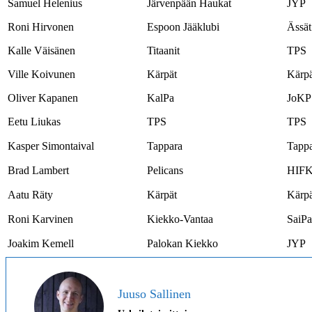
Samuel Helenius
Järvenpään Haukat
JYP
Roni Hirvonen
Espoon Jääklubi
Ässät
Kalle Väisänen
Titaanit
TPS
Ville Koivunen
Kärpät
Kärpä
Oliver Kapanen
KalPa
JoKP
Eetu Liukas
TPS
TPS
Kasper Simontaival
Tappara
Tapp
Brad Lambert
Pelicans
HIF
Aatu Räty
Kärpät
Kärpä
Roni Karvinen
Kiekko-Vantaa
SaiPa
Joakim Kemell
Palokan Kiekko
JYP
Juuso Sallinen