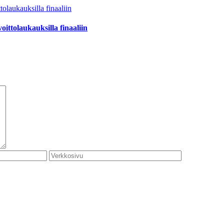
oittolaukauksilla finaaliin