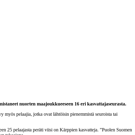
istaneet nuorten maajoukkueeseen 16 eri kasvattajaseurasta.
y myös pelaajia, jotka ovat lähtöisin pienemmistä seuroista tai
ueen 25 pelaajasta peräti viisi on Kärppien kasvatteja. ”Puolen Suomen