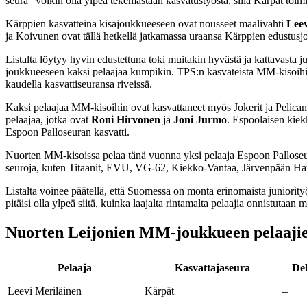
seura” voikin olla ylpeä tekemästään kasvatustyöstä, sillä Kärpät toi
Kärppien kasvatteina kisajoukkueeseen ovat nousseet maalivahti
Leev
ja Koivunen ovat tällä hetkellä jatkamassa uraansa Kärppien edustusj
Listalta löytyy hyvin edustettuna toki muitakin hyvästä ja kattavasta 
joukkueeseen kaksi pelaajaa kumpikin. TPS:n kasvateista MM-kisoihin
kaudella kasvattiseuransa riveissä.
Kaksi pelaajaa MM-kisoihin ovat kasvattaneet myös Jokerit ja Pelic
pelaajaa, jotka ovat
Roni Hirvonen
ja
Joni Jurmo
. Espoolaisen kie
Espoon Palloseuran kasvatti.
Nuorten MM-kisoissa pelaa tänä vuonna yksi pelaaja Espoon Palloseura
seuroja, kuten Titaanit, EVU, VG-62, Kiekko-Vantaa, Järvenpään Hauk
Listalta voinee päätellä, että Suomessa on monta erinomaista juniorit
pitäisi olla ylpeä siitä, kuinka laajalta rintamalta pelaajia onnistutaa
Nuorten Leijonien MM-joukkueen pelaajie
Pelaaja
Kasvattajaseura
Deb
Leevi Meriläinen
Kärpät
–