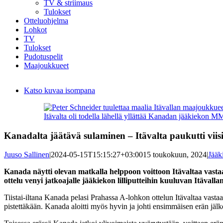
TV & striimaus
Tulokset
Otteluohjelma
Lohkot
TV
Tulokset
Pudotuspelit
Maajoukkueet
Katso kuvaa isompana
Itävalta oli todella lähellä yllättää Kanadan jääkiekon 
Kanadalta jäätävä sulaminen – Itävalta paukutti viis
Juuso Sallinen
|
2024-05-15T15:15:27+03:00
15 toukokuun, 2024
|
Jääk
Kanada näytti olevan matkalla helppoon voittoon Itävaltaa vast
ottelu venyi jatkoajalle jääkiekon lilliputteihin kuuluvan Itäval
Tiistai-iltana Kanada pelasi Prahassa A-lohkon ottelun Itävaltaa vast
pistettäkään. Kanada aloitti myös hyvin ja johti ensimmäisen erän jäl