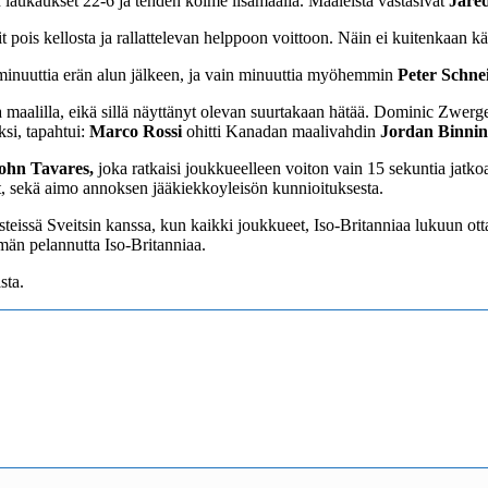
n laukaukset 22-6 ja tehden kolme lisämaalia. Maaleista vastasivat
Jare
pois kellosta ja rallattelevan helppoon voittoon. Näin ei kuitenkaan k
inuuttia erän alun jälkeen, ja vain minuuttia myöhemmin
Peter Schne
maalilla, eikä sillä näyttänyt olevan suurtakaan hätää. Dominic Zwerge
ksi, tapahtui:
Marco Rossi
ohitti Kanadan maalivahdin
Jordan Binnin
ohn Tavares,
joka ratkaisi joukkueelleen voiton vain 15 sekuntia jatk
nut, sekä aimo annoksen jääkiekkoyleisön kunnioituksesta.
issä Sveitsin kanssa, kun kaikki joukkueet, Iso-Britanniaa lukuun otta
mmän pelannutta Iso-Britanniaa.
sta.