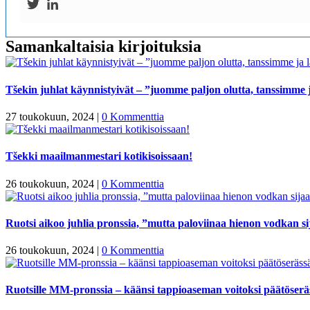
Samankaltaisia kirjoituksia
Tšekin juhlat käynnistyivät – ”juomme paljon olutta, tanssimme
27 toukokuun, 2024
|
0 Kommenttia
Tšekki maailmanmestari kotikisoissaan!
26 toukokuun, 2024
|
0 Kommenttia
Ruotsi aikoo juhlia pronssia, ”mutta paloviinaa hienon vodkan s
26 toukokuun, 2024
|
0 Kommenttia
Ruotsille MM-pronssia – käänsi tappioaseman voitoksi päätöserä