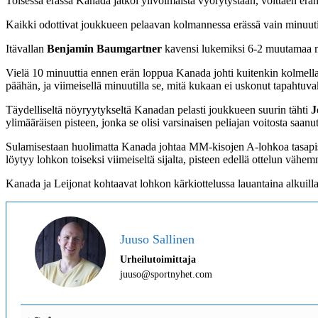
Toisessa erässä Kanada jatkoi ylivoimaista vyörytystään, voittaen erä
Kaikki odottivat joukkueen pelaavan kolmannessa erässä vain minuutit 
Itävallan
Benjamin Baumgartner
kavensi lukemiksi 6-2 muutamaa m
Vielä 10 minuuttia ennen erän loppua Kanada johti kuitenkin kolmella 
päähän, ja viimeisellä minuutilla se, mitä kukaan ei uskonut tapahtuva
Täydelliseltä nöyryytykseltä Kanadan pelasti joukkueen suurin tähti
J
ylimääräisen pisteen, jonka se olisi varsinaisen peliajan voitosta saa
Sulamisestaan huolimatta Kanada johtaa MM-kisojen A-lohkoa tasapiste
löytyy lohkon toiseksi viimeiseltä sijalta, pisteen edellä ottelun vähe
Kanada ja Leijonat kohtaavat lohkon kärkiottelussa lauantaina alkuilla
Juuso Sallinen
Urheilutoimittaja
juuso@sportnyhet.com