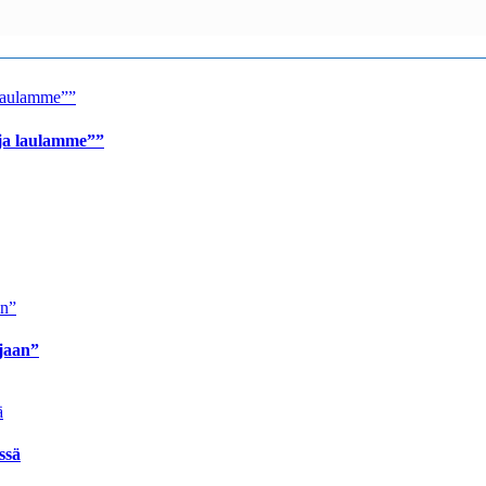
 ja laulamme””
ijaan”
ssä