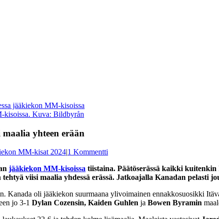
MM-kisoissa. Kuva: Bildbyrån
i maalia yhteen erään
iekon MM-kisat 2024
|
1 Kommentti
aan
jääkiekon MM-kisoissa
tiistaina. Päätöserässä kaikki kuitenkin
lan tehtyä viisi maalia yhdessä erässä. Jatkoajalla Kanadan pelasti
aan. Kanada oli jääkiekon suurmaana ylivoimainen ennakkosuosikki Itäva
keen jo 3-1
Dylan Cozensin, Kaiden Guhlen
ja
Bowen Byramin
maale