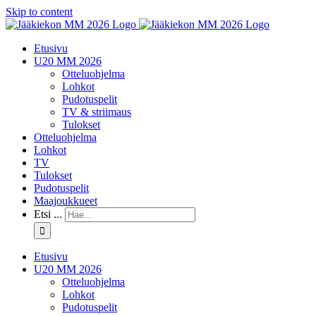
Skip to content
Etusivu
U20 MM 2026
Otteluohjelma
Lohkot
Pudotuspelit
TV & striimaus
Tulokset
Otteluohjelma
Lohkot
TV
Tulokset
Pudotuspelit
Maajoukkueet
Etsi ...
Etusivu
U20 MM 2026
Otteluohjelma
Lohkot
Pudotuspelit