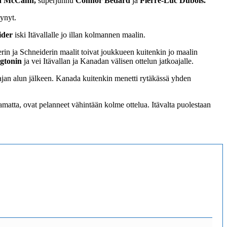
d McCann,
superjunnu
Connor Bedard
ja
Pierre-Luc Dubois.
äynyt.
ider
iski Itävallalle jo illan kolmannen maalin.
rin ja Schneiderin maalit toivat joukkueen kuitenkin jo maalin
gtonin
ja vei Itävallan ja Kanadan välisen ottelun jatkoajalle.
oajan alun jälkeen. Kanada kuitenkin menetti rytäkässä yhden
matta, ovat pelanneet vähintään kolme ottelua. Itävalta puolestaan