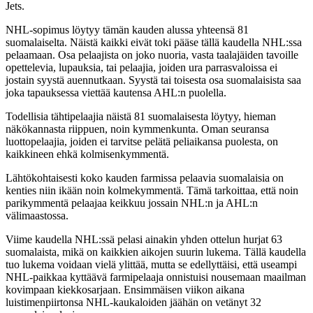
Jets.
NHL-sopimus löytyy tämän kauden alussa yhteensä 81
suomalaiselta. Näistä kaikki eivät toki pääse tällä kaudella NHL:ssa
pelaamaan. Osa pelaajista on joko nuoria, vasta taalajäiden tavoille
opettelevia, lupauksia, tai pelaajia, joiden ura parrasvaloissa ei
jostain syystä auennutkaan. Syystä tai toisesta osa suomalaisista saa
joka tapauksessa viettää kautensa AHL:n puolella.
Todellisia tähtipelaajia näistä 81 suomalaisesta löytyy, hieman
näkökannasta riippuen, noin kymmenkunta. Oman seuransa
luottopelaajia, joiden ei tarvitse pelätä peliaikansa puolesta, on
kaikkineen ehkä kolmisenkymmentä.
Lähtökohtaisesti koko kauden farmissa pelaavia suomalaisia on
kenties niin ikään noin kolmekymmentä. Tämä tarkoittaa, että noin
parikymmentä pelaajaa keikkuu jossain NHL:n ja AHL:n
välimaastossa.
Viime kaudella NHL:ssä pelasi ainakin yhden ottelun hurjat 63
suomalaista, mikä on kaikkien aikojen suurin lukema. Tällä kaudella
tuo lukema voidaan vielä ylittää, mutta se edellyttäisi, että useampi
NHL-paikkaa kyttäävä farmipelaaja onnistuisi nousemaan maailman
kovimpaan kiekkosarjaan. Ensimmäisen viikon aikana
luistimenpiirtonsa NHL-kaukaloiden jäähän on vetänyt 32