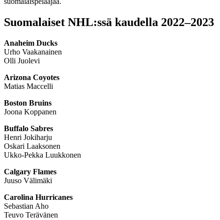
suomalaispelaajaa.
Suomalaiset NHL:ssä kaudella 2022–2023
Anaheim Ducks
Urho Vaakanainen
Olli Juolevi
Arizona Coyotes
Matias Maccelli
Boston Bruins
Joona Koppanen
Buffalo Sabres
Henri Jokiharju
Oskari Laaksonen
Ukko-Pekka Luukkonen
Calgary Flames
Juuso Välimäki
Carolina Hurricanes
Sebastian Aho
Teuvo Terävänen