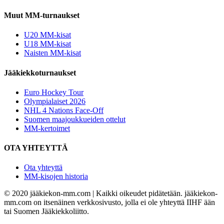
Muut MM-turnaukset
U20 MM-kisat
U18 MM-kisat
Naisten MM-kisat
Jääkiekkoturnaukset
Euro Hockey Tour
Olympialaiset 2026
NHL 4 Nations Face-Off
Suomen maajoukkueiden ottelut
MM-kertoimet
OTA YHTEYTTÄ
Ota yhteyttä
MM-kisojen historia
© 2020 jääkiekon-mm.com | Kaikki oikeudet pidätetään. jääkiekon-
mm.com on itsenäinen verkkosivusto, jolla ei ole yhteyttä IIHF ään
tai Suomen Jääkiekkoliitto.