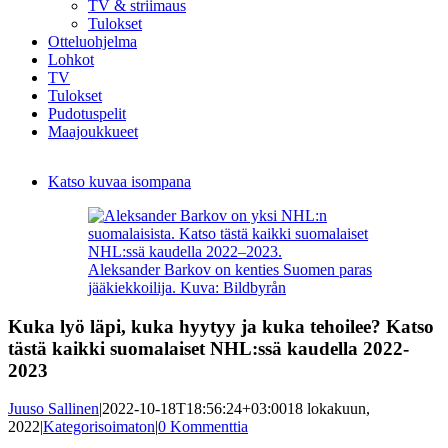
TV & striimaus
Tulokset
Otteluohjelma
Lohkot
TV
Tulokset
Pudotuspelit
Maajoukkueet
Katso kuvaa isompana
Aleksander Barkov on kenties Suomen paras
jääkiekkoilija. Kuva: Bildbyrån
Kuka lyö läpi, kuka hyytyy ja kuka tehoilee? Katso
tästä kaikki suomalaiset NHL:ssä kaudella 2022-
2023
Juuso Sallinen
|
2022-10-18T18:56:24+03:00
18 lokakuun,
2022
|
Kategorisoimaton
|
0 Kommenttia