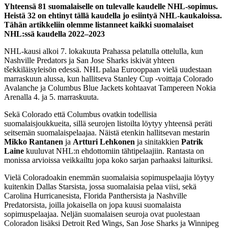
Yhteensä 81 suomalaiselle on tulevalle kaudelle NHL-sopimus.
Heistä 32 on ehtinyt tällä kaudella jo esiintyä NHL-kaukaloissa.
Tähän artikkeliin olemme listanneet kaikki suomalaiset
NHL:ssä kaudella 2022–2023
NHL-kausi alkoi 7. lokakuuta Prahassa pelatulla ottelulla, kun
Nashville Predators ja San Jose Sharks iskivät yhteen
tšekkiläisyleisön edessä. NHL palaa Eurooppaan vielä uudestaan
marraskuun alussa, kun hallitseva Stanley Cup -voittaja Colorado
Avalanche ja Columbus Blue Jackets kohtaavat Tampereen Nokia
Arenalla 4. ja 5. marraskuuta.
Sekä Colorado että Columbus ovatkin todellisia
suomalaisjoukkueita, sillä seurojen listoilta löytyy yhteensä peräti
seitsemän suomalaispelaajaa. Näistä etenkin hallitsevan mestarin
Mikko Rantanen
ja
Artturi Lehkonen
ja sinitakkien
Patrik
Laine
kuuluvat NHL:n ehdottomiin tähtipelaajiin. Rantasta on
monissa arvioissa veikkailtu jopa koko sarjan parhaaksi laituriksi.
Vielä Coloradoakin enemmän suomalaisia sopimuspelaajia löytyy
kuitenkin Dallas Starsista, jossa suomalaisia pelaa viisi, sekä
Carolina Hurricanesista, Florida Panthersista ja Nashville
Predatorsista, joilla jokaisella on jopa kuusi suomalaista
sopimuspelaajaa. Neljän suomalaisen seuroja ovat puolestaan
Coloradon lisäksi Detroit Red Wings, San Jose Sharks ja Winnipeg