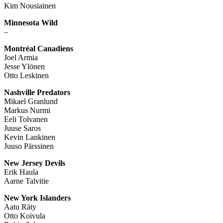
Kim Nousiainen
Minnesota Wild
–
Montréal Canadiens
Joel Armia
Jesse Ylönen
Otto Leskinen
Nashville Predators
Mikael Granlund
Markus Nurmi
Eeli Tolvanen
Juuse Saros
Kevin Lankinen
Juuso Pärssinen
New Jersey Devils
Erik Haula
Aarne Talvitie
New York Islanders
Aatu Räty
Otto Koivula