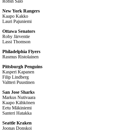
Robin Salo
New York Rangers
Kaapo Kakko
Lauri Pajuniemi
Ottawa Senators
Roby Järventie
Lassi Thomson
Philadelphia Flyers
Rasmus Ristolainen
Pittsburgh Penguins
Kasperi Kapanen
Filip Lindberg
Valtteri Puustinen
San Jose Sharks
Markus Nutivaara
Kaapo Kähkönen
Eetu Mäkiniemi
Santeri Hatakka
Seattle Kraken
Joonas Donskoi