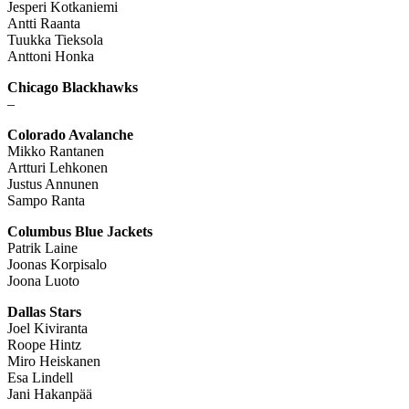
Jesperi Kotkaniemi
Antti Raanta
Tuukka Tieksola
Anttoni Honka
Chicago Blackhawks
–
Colorado Avalanche
Mikko Rantanen
Artturi Lehkonen
Justus Annunen
Sampo Ranta
Columbus Blue Jackets
Patrik Laine
Joonas Korpisalo
Joona Luoto
Dallas Stars
Joel Kiviranta
Roope Hintz
Miro Heiskanen
Esa Lindell
Jani Hakanpää