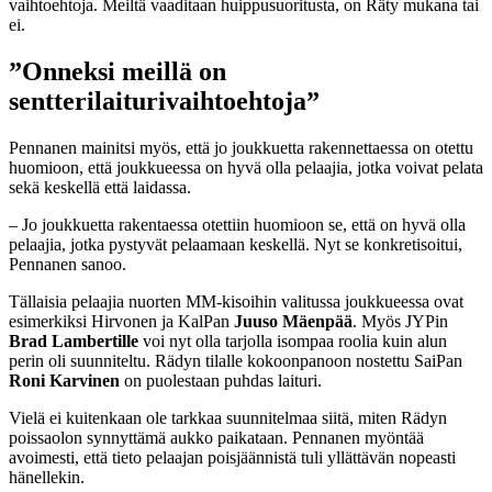
vaihtoehtoja. Meiltä vaaditaan huippusuoritusta, on Räty mukana tai
ei.
”Onneksi meillä on
sentterilaiturivaihtoehtoja”
Pennanen mainitsi myös, että jo joukkuetta rakennettaessa on otettu
huomioon, että joukkueessa on hyvä olla pelaajia, jotka voivat pelata
sekä keskellä että laidassa.
– Jo joukkuetta rakentaessa otettiin huomioon se, että on hyvä olla
pelaajia, jotka pystyvät pelaamaan keskellä. Nyt se konkretisoitui,
Pennanen sanoo.
Tällaisia pelaajia nuorten MM-kisoihin valitussa joukkueessa ovat
esimerkiksi Hirvonen ja KalPan
Juuso Mäenpää
. Myös JYPin
Brad Lambertille
voi nyt olla tarjolla isompaa roolia kuin alun
perin oli suunniteltu. Rädyn tilalle kokoonpanoon nostettu SaiPan
Roni Karvinen
on puolestaan puhdas laituri.
Vielä ei kuitenkaan ole tarkkaa suunnitelmaa siitä, miten Rädyn
poissaolon synnyttämä aukko paikataan. Pennanen myöntää
avoimesti, että tieto pelaajan poisjäännistä tuli yllättävän nopeasti
hänellekin.