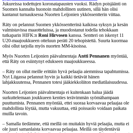
Jukureissa todettujen koronatapausten vuoksi. Rädyn poisjäänti on
Suomen kannalta huonoin mahdollinen uutinen, sillä hän olisi
kantanut turnauksessa Nuorten Leijonien ykkössentterin viittaa.
Räty on pelannut Suomen ykkössentterinä kaikissa syksyn ja kesän
valmistavissa maaotteluissa, ja muodostanut todella tehokkaan
tutkaparin HIFK:n
Roni Hirvosen
kanssa. Sentteri on iskenyt 11
U20-maajoukkueen otteluun peräti 20 tehopistettä. Suurta kuormaa
olisi ollut tarjolla myös nuorten MM-kisoissa.
Myös Nuorten Leijonien päävalmentaja
Antti Pennanen
myöntää,
että Räty on esiintynyt edukseen maajoukkueessa.
– Räty on ollut meille erittäin hyvä pelaajia aiemmissa tapahtumissa.
Nyt Liigassa pelannut hyvin ja kaikki tietävät hänen
lahjakkuutensa, Pennanen totesi jääkiekkoliiton mediatilaisuudessa.
Nuorten Leijonien päävalmentaja ei kuitenkaan halua jäädä
surkuttelemaan joukkueen kenties terävimmän syömähampaan
puuttumista. Pennanen myöntää, ettei suoraa korvaavaa pelaajaa ole
mahdollista löytää, mutta vakuuttaa, että poissaolo voidaan paikata
muilla tavoin.
– Samalla tiedämme, että meillä on muitakin hyviä pelaajia, mutta ei
ole juuri samanlaista korvaavaa pelaajaa. Meillä on täydentäviä