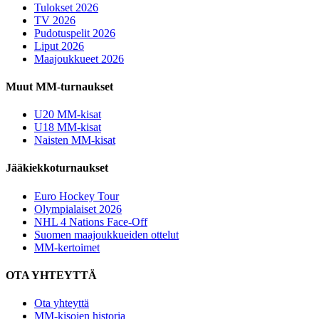
Tulokset 2026
TV 2026
Pudotuspelit 2026
Liput 2026
Maajoukkueet 2026
Muut MM-turnaukset
U20 MM-kisat
U18 MM-kisat
Naisten MM-kisat
Jääkiekkoturnaukset
Euro Hockey Tour
Olympialaiset 2026
NHL 4 Nations Face-Off
Suomen maajoukkueiden ottelut
MM-kertoimet
OTA YHTEYTTÄ
Ota yhteyttä
MM-kisojen historia