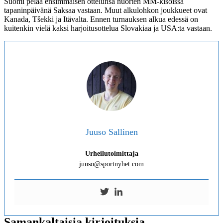
Suomi pelaa ensimmäisen ottelunsa nuorten MM-kisoissa
tapaninpäivänä Saksaa vastaan. Muut alkulohkon joukkueet ovat
Kanada, Tšekki ja Itävalta. Ennen turnauksen alkua edessä on
kuitenkin vielä kaksi harjoitusottelua Slovakiaa ja USA:ta vastaan.
Juuso Sallinen
Urheilutoimittaja
juuso@sportnyhet.com
Samankaltaisia kirjoituksia