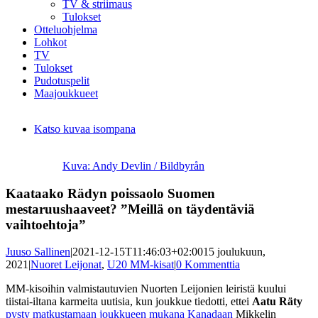
TV & striimaus
Tulokset
Otteluohjelma
Lohkot
TV
Tulokset
Pudotuspelit
Maajoukkueet
Katso kuvaa isompana
Kuva: Andy Devlin / Bildbyrån
Kaataako Rädyn poissaolo Suomen
mestaruushaaveet? ”Meillä on täydentäviä
vaihtoehtoja”
Juuso Sallinen
|
2021-12-15T11:46:03+02:00
15 joulukuun,
2021
|
Nuoret Leijonat
,
U20 MM-kisat
|
0 Kommenttia
MM-kisoihin valmistautuvien Nuorten Leijonien leiristä kuului
tiistai-iltana karmeita uutisia, kun joukkue tiedotti, ettei
Aatu Räty
pysty matkustamaan joukkueen mukana Kanadaan
Mikkelin