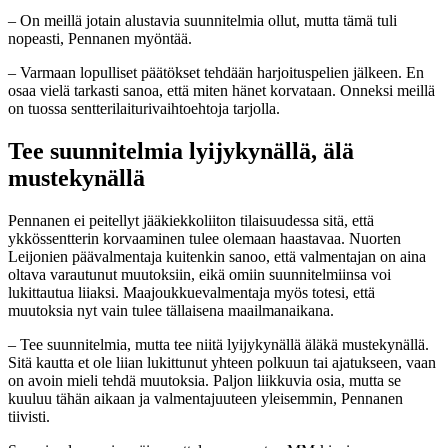
– On meillä jotain alustavia suunnitelmia ollut, mutta tämä tuli
nopeasti, Pennanen myöntää.
– Varmaan lopulliset päätökset tehdään harjoituspelien jälkeen. En
osaa vielä tarkasti sanoa, että miten hänet korvataan. Onneksi meillä
on tuossa sentterilaiturivaihtoehtoja tarjolla.
Tee suunnitelmia lyijykynällä, älä
mustekynällä
Pennanen ei peitellyt jääkiekkoliiton tilaisuudessa sitä, että
ykkössentterin korvaaminen tulee olemaan haastavaa. Nuorten
Leijonien päävalmentaja kuitenkin sanoo, että valmentajan on aina
oltava varautunut muutoksiin, eikä omiin suunnitelmiinsa voi
lukittautua liiaksi. Maajoukkuevalmentaja myös totesi, että
muutoksia nyt vain tulee tällaisena maailmanaikana.
– Tee suunnitelmia, mutta tee niitä lyijykynällä äläkä mustekynällä.
Sitä kautta et ole liian lukittunut yhteen polkuun tai ajatukseen, vaan
on avoin mieli tehdä muutoksia. Paljon liikkuvia osia, mutta se
kuuluu tähän aikaan ja valmentajuuteen yleisemmin, Pennanen
tiivisti.