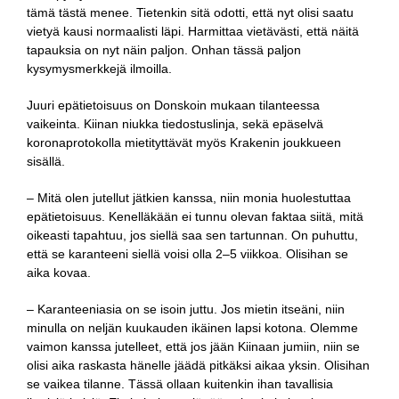
tämä tästä menee. Tietenkin sitä odotti, että nyt olisi saatu
vietyä kausi normaalisti läpi. Harmittaa vietävästi, että näitä
tapauksia on nyt näin paljon. Onhan tässä paljon
kysymysmerkkejä ilmoilla.
Juuri epätietoisuus on Donskoin mukaan tilanteessa
vaikeinta. Kiinan niukka tiedostuslinja, sekä epäselvä
koronaprotokolla mietityttävät myös Krakenin joukkueen
sisällä.
– Mitä olen jutellut jätkien kanssa, niin monia huolestuttaa
epätietoisuus. Kenelläkään ei tunnu olevan faktaa siitä, mitä
oikeasti tapahtuu, jos siellä saa sen tartunnan. On puhuttu,
että se karanteeni siellä voisi olla 2–5 viikkoa. Olisihan se
aika kovaa.
– Karanteeniasia on se isoin juttu. Jos mietin itseäni, niin
minulla on neljän kuukauden ikäinen lapsi kotona. Olemme
vaimon kanssa jutelleet, että jos jään Kiinaan jumiin, niin se
olisi aika raskasta hänelle jäädä pitkäksi aikaa yksin. Olisihan
se vaikea tilanne. Tässä ollaan kuitenkin ihan tavallisia