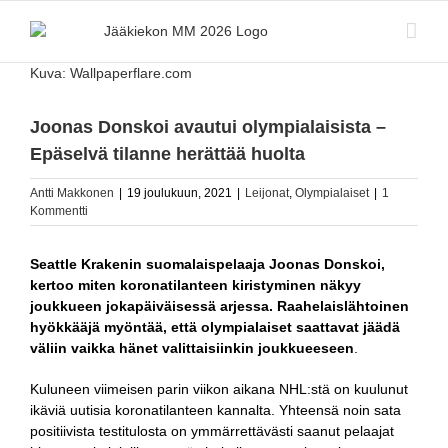
Skip
to
content
Katso
Kuva: Wallpaperflare.com
kuvaa
isompana
Joonas Donskoi avautui olympialaisista –
Epäselvä tilanne herättää huolta
Antti Makkonen
|
19 joulukuun, 2021
|
Leijonat
,
Olympialaiset
|
1
Kommentti
Seattle Krakenin suomalaispelaaja Joonas Donskoi,
kertoo miten koronatilanteen kiristyminen näkyy
joukkueen jokapäiväisessä arjessa. Raahelaislähtoinen
hyökkääjä myöntää, että olympialaiset saattavat jäädä
väliin vaikka hänet valittaisiinkin joukkueeseen
.
Kuluneen viimeisen parin viikon aikana NHL:stä on kuulunut
ikäviä uutisia koronatilanteen kannalta. Yhteensä noin sata
positiivista testitulosta on ymmärrettävästi saanut pelaajat