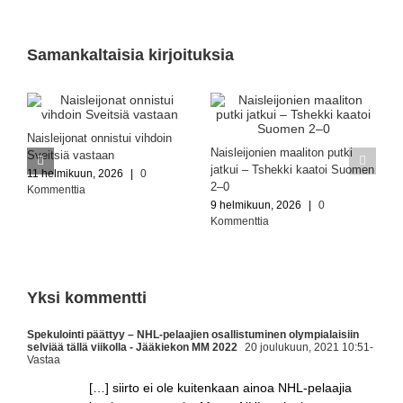
Samankaltaisia kirjoituksia
Naisleijonat onnistui vihdoin
Naisleijonien maaliton putki
Sveitsiä vastaan
jatkui – Tshekki kaatoi Suomen
11 helmikuun, 2026
|
0
2–0
Kommenttia
9 helmikuun, 2026
|
0
Kommenttia
Yksi kommentti
Spekulointi päättyy – NHL-pelaajien osallistuminen olympialaisiin
selviää tällä viikolla - Jääkiekon MM 2022
20 joulukuun, 2021 10:51
-
Vastaa
[…] siirto ei ole kuitenkaan ainoa NHL-pelaajia