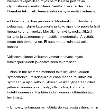
hieman takajaloilleen myös helmikuussa pelattavia
olympialaisia silmällä pitäen. Seattle Krakenin
Joonas
Donskoi
teki mielipiteensä selväksi nykyisestä tilanteesta.
– Onhan tämä ihan perseestä. Montreal joutui torstaina
pelaamaan tyhjille katsomoille ja koko ajan joka puolella äijiä
tippuu koronan vuoksi. Meilläkin on nyt kolmella jätkällä
tartunta ja valmennusryhmästäkin muutamalla. Ärsyttää,
mutta tätä tämä nyt on. Ei auta muuta kuin elää asian
kanssa.
Vallitseva tilanne vaikuttaa ymmärrettävästi myös
tulokasjoukkueen jokapäiväiseen tekemiseen.
– Ainakin me olemme menneet takaisin viime kauden
systeemeihin. Pelireissuilla ei enää mennä ravintoloihin
syömään ja ajanvietto joukkueen kesken ylipäätään pitäisi
jättää kokonaan pois. Täytyy olla hallilla, kotona tai
hotellihuoneessa. Pyritään kaikin keinon välttämään taudin
leviämistä.
– En pysty antamaan minkäänlaista vastausta siihen, mihin