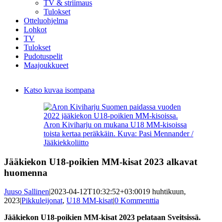
TV & striimaus
Tulokset
Otteluohjelma
Lohkot
TV
Tulokset
Pudotuspelit
Maajoukkueet
Katso kuvaa isompana
Aron Kiviharju on mukana U18 MM-kisoissa
toista kertaa peräkkäin. Kuva: Pasi Mennander /
Jääkiekkoliitto
Jääkiekon U18-poikien MM-kisat 2023 alkavat
huomenna
Juuso Sallinen
|
2023-04-12T10:32:52+03:00
19 huhtikuun,
2023
|
Pikkuleijonat
,
U18 MM-kisat
|
0 Kommenttia
Jääkiekon U18-poikien MM-kisat 2023 pelataan Sveitsissä.