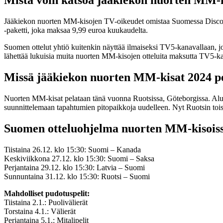
Mistä voin katsoa jääkiekon nuorten MM-
Jääkiekon nuorten MM-kisojen TV-oikeudet omistaa Suomessa Discovery
-paketti, joka maksaa 9,99 euroa kuukaudelta.
Suomen ottelut yhtiö kuitenkin näyttää ilmaiseksi TV5-kanavallaan, j
lähettää lukuisia muita nuorten MM-kisojen otteluita maksutta TV5-ka
Missä jääkiekon nuorten MM-kisat 2024 p
Nuorten MM-kisat pelataan tänä vuonna Ruotsissa, Göteborgissa. Alun 
suunnittelemaan tapahtumien pitopaikkoja uudelleen. Nyt Ruotsin toise
Suomen otteluohjelma nuorten MM-kisois
Tiistaina 26.12. klo 15:30: Suomi – Kanada
Keskiviikkona 27.12. klo 15:30: Suomi – Saksa
Perjantaina 29.12. klo 15:30: Latvia – Suomi
Sunnuntaina 31.12. klo 15:30: Ruotsi – Suomi
Mahdolliset pudotuspelit:
Tiistaina 2.1.: Puolivälierät
Torstaina 4.1.: Välierät
Perjantaina 5.1.: Mitalipelit