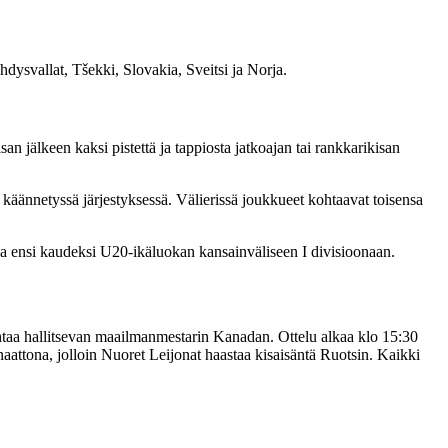
ysvallat, Tšekki, Slovakia, Sveitsi ja Norja.
san jälkeen kaksi pistettä ja tappiosta jatkoajan tai rankkarikisan
käännetyssä järjestyksessä. Välierissä joukkueet kohtaavat toisensa
aa ensi kaudeksi U20-ikäluokan kansainväliseen I divisioonaan.
htaa hallitsevan maailmanmestarin Kanadan. Ottelu alkaa klo 15:30
tona, jolloin Nuoret Leijonat haastaa kisaisäntä Ruotsin. Kaikki