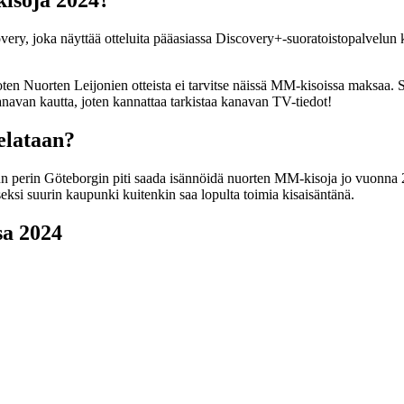
kisoja 2024?
, joka näyttää otteluita pääasiassa Discovery+-suoratoistopalvelun ka
oten Nuorten Leijonien otteista ei tarvitse näissä MM-kisoissa maksaa. 
navan kautta, joten kannattaa tarkistaa kanavan TV-tiedot!
elataan?
perin Göteborgin piti saada isännöidä nuorten MM-kisoja jo vuonna 2022
ksi suurin kaupunki kuitenkin saa lopulta toimia kisaisäntänä.
sa 2024