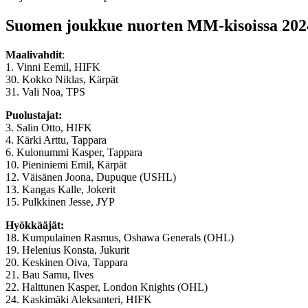
Suomen joukkue nuorten MM-kisoissa 202
Maalivahdit
:
1. Vinni Eemil, HIFK
30. Kokko Niklas, Kärpät
31. Vali Noa, TPS
Puolustajat:
3. Salin Otto, HIFK
4. Kärki Arttu, Tappara
6. Kulonummi Kasper, Tappara
10. Pieniniemi Emil, Kärpät
12. Väisänen Joona, Dupuque (USHL)
13. Kangas Kalle, Jokerit
15. Pulkkinen Jesse, JYP
Hyökkääjät:
18. Kumpulainen Rasmus, Oshawa Generals (OHL)
19. Helenius Konsta, Jukurit
20. Keskinen Oiva, Tappara
21. Bau Samu, Ilves
22. Halttunen Kasper, London Knights (OHL)
24. Kaskimäki Aleksanteri, HIFK