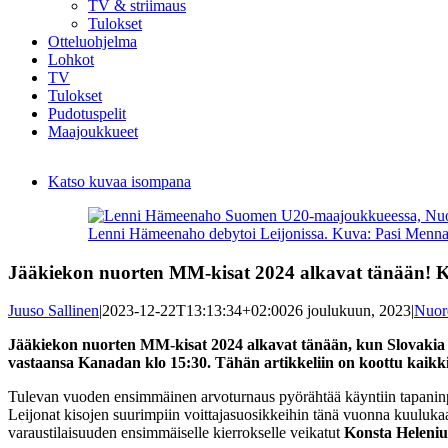
TV & striimaus
Tulokset
Otteluohjelma
Lohkot
TV
Tulokset
Pudotuspelit
Maajoukkueet
Katso kuvaa isompana
Lenni Hämeenaho debytoi Leijonissa. Kuva: Pasi Mennand
Jääkiekon nuorten MM-kisat 2024 alkavat tänään! K
Juuso Sallinen
|
2023-12-22T13:13:34+02:00
26 joulukuun, 2023
|
Nuore
Jääkiekon nuorten MM-kisat 2024 alkavat tänään, kun Slovakia ja
vastaansa Kanadan klo 15:30. Tähän artikkeliin on koottu kaikki,
Tulevan vuoden ensimmäinen arvoturnaus pyörähtää käyntiin tapani
Leijonat kisojen suurimpiin voittajasuosikkeihin tänä vuonna kuulukaa
varaustilaisuuden ensimmäiselle kierrokselle veikatut
Konsta Heleniu