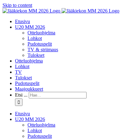
Skip to content
Etusivu
U20 MM 2026
Otteluohjelma
Lohkot
Pudotuspelit
TV & striimaus
Tulokset
Otteluohjelma
Lohkot
TV
Tulokset
Pudotuspelit
Maajoukkueet
Etsi ...
Etusivu
U20 MM 2026
Otteluohjelma
Lohkot
Pudotuspelit