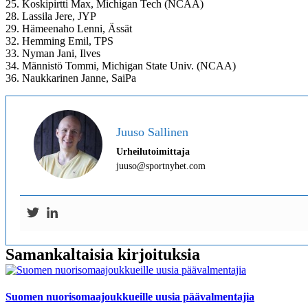
25. Koskipirtti Max, Michigan Tech (NCAA)
28. Lassila Jere, JYP
29. Hämeenaho Lenni, Ässät
32. Hemming Emil, TPS
33. Nyman Jani, Ilves
34. Männistö Tommi, Michigan State Univ. (NCAA)
36. Naukkarinen Janne, SaiPa
Juuso Sallinen
Urheilutoimittaja
juuso@sportnyhet.com
Samankaltaisia kirjoituksia
Suomen nuorisomaajoukkueille uusia päävalmentajia