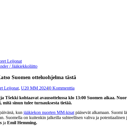
er / Jääkiekkoliitto
atso Suomen otteluohjelma tästä
t Leijonat
,
U20 MM 2024
|
0 Kommenttia
 Tšekki kohtaavat avausottelussa klo 13:00 Suomen aikaa. Nuoret 
 mitä sinun tulee turnauksesta tietää.
npäivänä, kun
jääkiekon nuorten MM-kisat
pääsevät alkamaan. Suomi lä
n. Suomella on kuitenkin jalkeilla suhteellisen vahva ja potentiaalinen
s
ja
Emil Hemming.