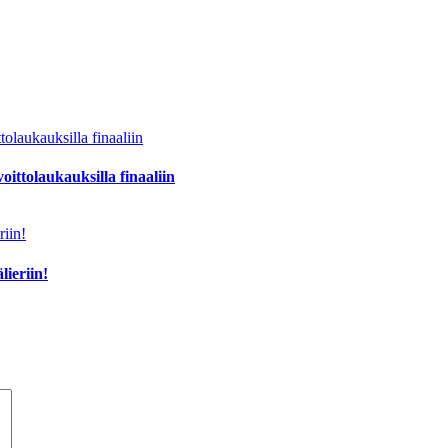
oittolaukauksilla finaaliin
lieriin!