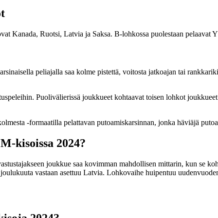
t
at Kanada, Ruotsi, Latvia ja Saksa. B-lohkossa puolestaan pelaavat Yhd
inaisella peliajalla saa kolme pistettä, voitosta jatkoajan tai rankkariki
peleihin. Puolivälierissä joukkueet kohtaavat toisen lohkot joukkueet 
olmesta -formaatilla pelattavan putoamiskarsinnan, jonka häviäjä puto
MM-kisoissa 2024?
svastustajakseen joukkue saa kovimman mahdollisen mittarin, kun se ko
ulukuuta vastaan asettuu Latvia. Lohkovaihe huipentuu uudenvuodenaat