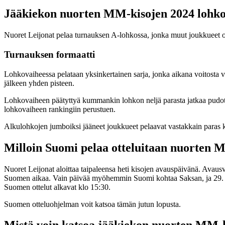
Jääkiekon nuorten MM-kisojen 2024 lohko
Nuoret Leijonat pelaa turnauksen A-lohkossa, jonka muut joukkueet ov
Turnauksen formaatti
Lohkovaiheessa pelataan yksinkertainen sarja, jonka aikana voitosta vars
jälkeen yhden pisteen.
Lohkovaiheen päätyttyä kummankin lohkon neljä parasta jatkaa pudotus
lohkovaiheen rankingiin perustuen.
Alkulohkojen jumboiksi jääneet joukkueet pelaavat vastakkain paras k
Milloin Suomi pelaa otteluitaan nuorten 
Nuoret Leijonat aloittaa taipaleensa heti kisojen avauspäivänä. Avau
Suomen aikaa. Vain päivää myöhemmin Suomi kohtaa Saksan, ja 29. jo
Suomen ottelut alkavat klo 15:30.
Suomen otteluohjelman voit katsoa tämän jutun lopusta.