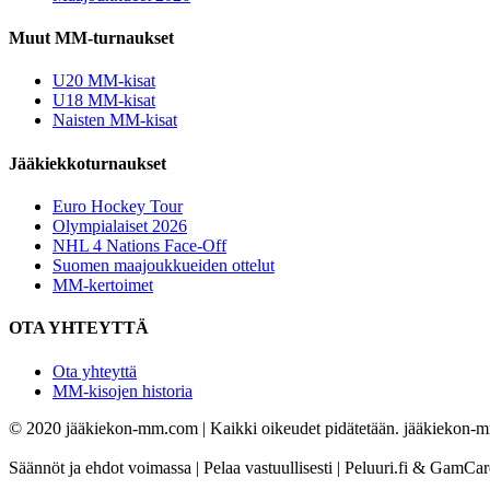
Muut MM-turnaukset
U20 MM-kisat
U18 MM-kisat
Naisten MM-kisat
Jääkiekkoturnaukset
Euro Hockey Tour
Olympialaiset 2026
NHL 4 Nations Face-Off
Suomen maajoukkueiden ottelut
MM-kertoimet
OTA YHTEYTTÄ
Ota yhteyttä
MM-kisojen historia
© 2020 jääkiekon-mm.com | Kaikki oikeudet pidätetään. jääkiekon-mm.
Säännöt ja ehdot voimassa | Pelaa vastuullisesti | Peluuri.fi & GamCa