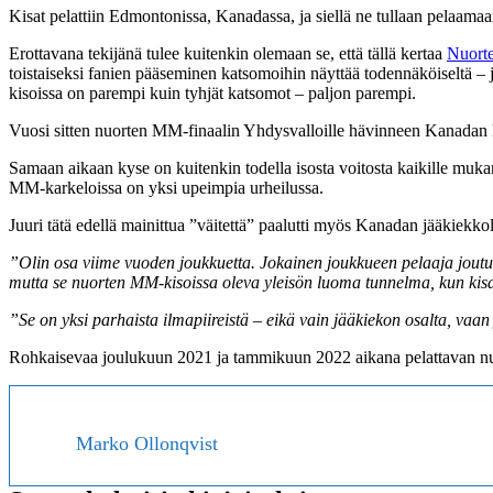
Kisat pelattiin Edmontonissa, Kanadassa, ja siellä ne tullaan pelaam
Erottavana tekijänä tulee kuitenkin olemaan se, että tällä kertaa
Nuort
toistaiseksi fanien pääseminen katsomoihin näyttää todennäköiseltä – 
kisoissa on parempi kuin tyhjät katsomot – paljon parempi.
Vuosi sitten nuorten MM-finaalin Yhdysvalloille hävinneen Kanadan lei
Samaan aikaan kyse on kuitenkin todella isosta voitosta kaikille muka
MM-karkeloissa on yksi upeimpia urheilussa.
Juuri tätä edellä mainittua ”väitettä” paalutti myös Kanadan jääkiekk
”Olin osa viime vuoden joukkuetta. Jokainen joukkueen pelaaja joutui 
mutta se nuorten MM-kisoissa oleva yleisön luoma tunnelma, kun kis
”Se on yksi parhaista ilmapiireistä – eikä vain jääkiekon osalta, v
Rohkaisevaa joulukuun 2021 ja tammikuun 2022 aikana pelattavan nuor
Marko Ollonqvist