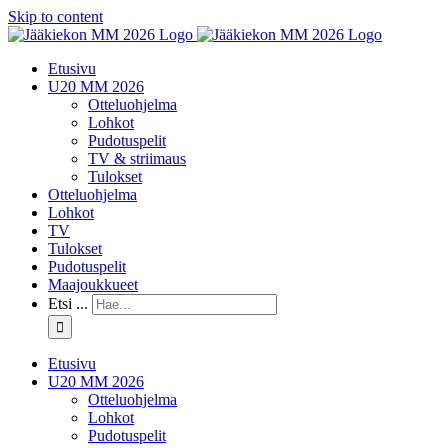
Skip to content
Etusivu
U20 MM 2026
Otteluohjelma
Lohkot
Pudotuspelit
TV & striimaus
Tulokset
Otteluohjelma
Lohkot
TV
Tulokset
Pudotuspelit
Maajoukkueet
Etsi ...
Etusivu
U20 MM 2026
Otteluohjelma
Lohkot
Pudotuspelit