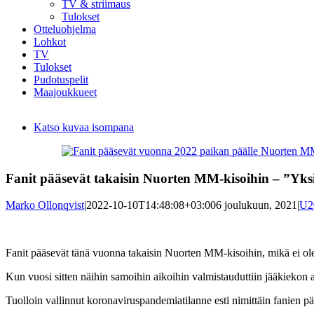
TV & striimaus
Tulokset
Otteluohjelma
Lohkot
TV
Tulokset
Pudotuspelit
Maajoukkueet
Katso kuvaa isompana
Fanit pääsevät takaisin Nuorten MM-kisoihin – ”Yksi 
Marko Ollonqvist
|
2022-10-10T14:48:08+03:00
6 joulukuun, 2021
|
U2
Fanit pääsevät tänä vuonna takaisin Nuorten MM-kisoihin, mikä ei ole 
Kun vuosi sitten näihin samoihin aikoihin valmistauduttiin jääkiekon a
Tuolloin vallinnut koronaviruspandemiatilanne esti nimittäin fanien p