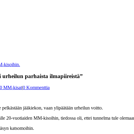
urheilun parhaista ilmapiireistä”
0 MM-kisat
|
0 Kommenttia
pelkästään jääkiekon, vaan ylipäätään urheilun voitto.
lle 20-vuotiaiden MM-kisoihin, tiedossa oli, ettei tunnelma tule olemaa
ääsyn katsomoihin.