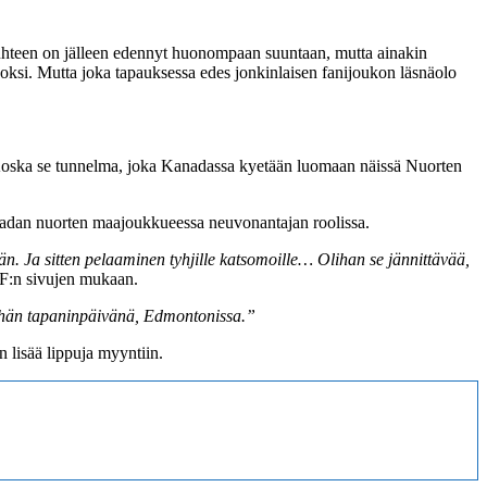
suhteen on jälleen edennyt huonompaan suuntaan, mutta ainakin
uoksi. Mutta joka tapauksessa edes jonkinlaisen fanijoukon läsnäolo
in? Koska se tunnelma, joka Kanadassa kyetään luomaan näissä Nuorten
anadan nuorten maajoukkueessa neuvonantajan roolissa.
n. Ja sitten pelaaminen tyhjille katsomoille… Olihan se jännittävää,
HF:n sivujen mukaan.
jäähän tapaninpäivänä, Edmontonissa.”
 lisää lippuja myyntiin.