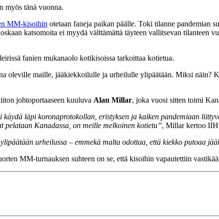
aan myös tänä vuonna.
en MM-kisoihin
otetaan faneja paikan päälle. Toki tilanne pandemian 
joskaan katsomoita ei myydä välttämättä täyteen vallitsevan tilanteen v
rissä fanien mukanaolo kotikisoissa tarkoittaa kotietua.
na oleville maille, jääkiekkoilulle ja urheilulle ylipäätään. Miksi nä
oliiton johtoportaaseen kuuluva
Alan Millar
, joka vuosi sitten toimi K
käydä läpi koronaprotokollan, eristyksen ja kaiken pandemiaan liittyvä
at pelataan Kanadassa, on meille melkoinen kotietu”
, Millar kertoo II
aan ylipäätään urheilussa – emmekä malta odottaa, että kiekko putoaa 
ten MM-turnauksen suhteen on se, että kisoihin vapautettiin vastikään