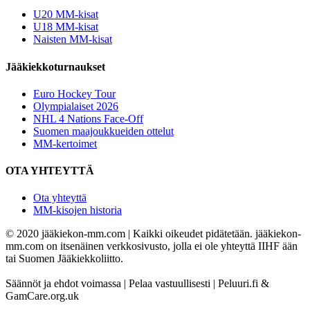
U20 MM-kisat
U18 MM-kisat
Naisten MM-kisat
Jääkiekkoturnaukset
Euro Hockey Tour
Olympialaiset 2026
NHL 4 Nations Face-Off
Suomen maajoukkueiden ottelut
MM-kertoimet
OTA YHTEYTTÄ
Ota yhteyttä
MM-kisojen historia
© 2020 jääkiekon-mm.com | Kaikki oikeudet pidätetään. jääkiekon-
mm.com on itsenäinen verkkosivusto, jolla ei ole yhteyttä IIHF ään
tai Suomen Jääkiekkoliitto.
Säännöt ja ehdot voimassa | Pelaa vastuullisesti | Peluuri.fi &
GamCare.org.uk