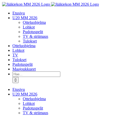
Skip
to
Etusivu
content
U20 MM 2026
Otteluohjelma
Lohkot
Pudotuspelit
TV & striimaus
Tulokset
Otteluohjelma
Lohkot
TV
Tulokset
Pudotuspelit
Maajoukkueet
Etsi
...
Etusivu
U20 MM 2026
Otteluohjelma
Lohkot
Pudotuspelit
TV & striimaus