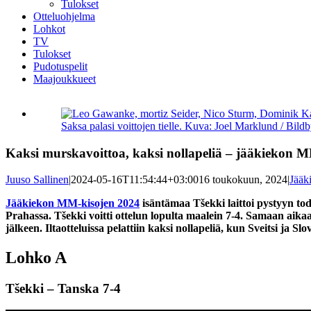
Tulokset
Otteluohjelma
Lohkot
TV
Tulokset
Pudotuspelit
Maajoukkueet
Katso
kuvaa
Saksa palasi voittojen tielle. Kuva: Joel Marklund / Bild
isompana
Kaksi murskavoittoa, kaksi nollapeliä – jääkiekon 
Juuso Sallinen
|
2024-05-16T11:54:44+03:00
16 toukokuun, 2024
|
Jääk
Jääkiekon MM-kisojen 2024
isäntämaa Tšekki laittoi pystyyn tod
Prahassa. Tšekki voitti ottelun lopulta maalein 7-4. Samaan aika
jälkeen. Iltaotteluissa pelattiin kaksi nollapeliä, kun Sveitsi ja Sl
Lohko A
Tšekki – Tanska 7-4