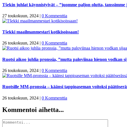
Tšekin juhlat käynnistyivät – ”juomme paljon olutta, tanssimme
27 toukokuun, 2024
|
0 Kommenttia
Tšekki maailmanmestari kotikisoissaan!
26 toukokuun, 2024
|
0 Kommenttia
Ruotsi aikoo juhlia pronssia, ”mutta paloviinaa hienon vodkan s
26 toukokuun, 2024
|
0 Kommenttia
Ruotsille MM-pronssia – käänsi tappioaseman voitoksi päätöserä
26 toukokuun, 2024
|
0 Kommenttia
Kommentoi aihetta...
Kommentti