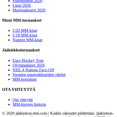
Pudotuspelit 2026
Liput 2026
Maajoukkueet 2026
Muut MM-turnaukset
U20 MM-kisat
U18 MM-kisat
Naisten MM-kisat
Jääkiekkoturnaukset
Euro Hockey Tour
Olympialaiset 2026
NHL 4 Nations Face-Off
Suomen maajoukkueiden ottelut
MM-kertoimet
OTA YHTEYTTÄ
Ota yhteyttä
MM-kisojen historia
© 2020 jääkiekon-mm.com | Kaikki oikeudet pidätetään. jääkiekon-