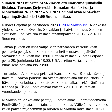
Vuoden 2023 nuorten MM-kisojen otteluohjelma julkaistiin
tiistaina. Turnaus järjestetään Kanadan Halifaxissa ja
Monctonissa 26.12.2022 – 5.1.2023. Suomi avaa MM-kisat
tapaninpäivänä klo 18:00 Suomen aikaa.
Nuoret Leijonat pelaa vuoden 2023
U20 MM-kisoissa
B-lohkossa
yhdessä USA:n, Sveitsin, Slovakian ja Latvian kanssa. Suomen
avausottelu on Sveitsiä vastaan tapaninpäivänä 26.12. klo 18:00
Suomen aikaa.
Tämän jälkeen on lisää välipäivien parhaaseen katseluaikaan
pelattavia pelejä, sillä Suomi kohtaa heti seuraavana päivänä
Slovakian niin ikään klo 18:00. Latviaa vastaan Nuoret Leijonat
pelaa 29. joulukuuta klo 18:00. USA asettuu vastaan vuoden
viimeisenä päivänä klo 23:00.
Turnauksen A-lohkossa pelaavat Kanada, Saksa, Ruotsi, Tšekki ja
Itävalta. Lohkon joukkueista ovat avauspäivänä tulessa Ruotsi ja
Itävalta, jotka kohtaavat klo 20:30 Suomen aikaa, sekä isäntämaa
Kanada ja Tšekki, jotka ottavat yhteen klo 01:30 seuraavan
vuorokauden puolella.
MM-kisojen lohkovaihe päättyy Suomen aikaa uudenvuodenyönä.
Puolivälierät pelataan tiistaina 2. tammikuuta. Välierät ovat vuorossa
kaksi päivää myöhemmin ja nuorten MM-kulta ratkaistaan 01:30