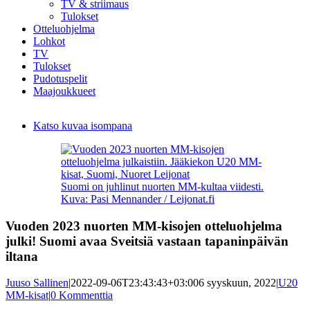
TV & striimaus
Tulokset
Otteluohjelma
Lohkot
TV
Tulokset
Pudotuspelit
Maajoukkueet
Katso kuvaa isompana
Suomi on juhlinut nuorten MM-kultaa viidesti.
Kuva: Pasi Mennander / Leijonat.fi
Vuoden 2023 nuorten MM-kisojen otteluohjelma
julki! Suomi avaa Sveitsiä vastaan tapaninpäivän
iltana
Juuso Sallinen
|
2022-09-06T23:43:43+03:00
6 syyskuun, 2022
|
U20
MM-kisat
|
0 Kommenttia