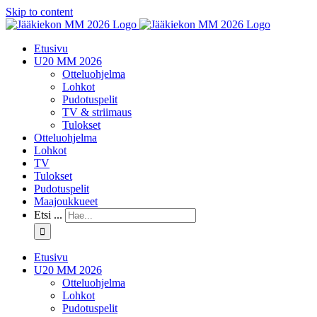
Skip to content
Etusivu
U20 MM 2026
Otteluohjelma
Lohkot
Pudotuspelit
TV & striimaus
Tulokset
Otteluohjelma
Lohkot
TV
Tulokset
Pudotuspelit
Maajoukkueet
Etsi ...
Etusivu
U20 MM 2026
Otteluohjelma
Lohkot
Pudotuspelit