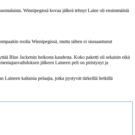
 suomalaista. Winnipegissä kovaa jälkeä tehnyt Laine oli ensimmäistä
ta isompaakin roolia Winnipegissä, mutta siihen ei siunaantunut
tää Blue Jacketsin heikosta kaudesta. Koko paketti oli sekaisin eikä
lmentajanvaihdoksen jälkeen Laineen peli on piristynyt ja
 Laineen kaltaisia pelaajia, jotka pystyvät tärkeillä hetkillä