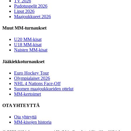
TV 2026
Pudotuspelit 2026
Liput 2026
Maajoukkueet 2026
Muut MM-turnaukset
U20 MM-kisat
U18 MM-kisat
Naisten MM-kisat
Jääkiekkoturnaukset
Euro Hockey Tour
Olympialaiset 2026
NHL 4 Nations Face-Off
Suomen maajoukkueiden ottelut
MM-kertoimet
OTA YHTEYTTÄ
Ota yhteyttä
MM-kisojen historia