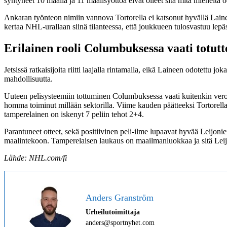
syntyneet 10 maalia ja 11 maalisyöttöä eivät olleet sitä mitä mieheltä odo
Ankaran työnteon nimiin vannova Tortorella ei katsonut hyvällä Lainee
kertaa NHL-urallaan siinä tilanteessa, että joukkueen tulosvastuu lepäs
Erilainen rooli Columbuksessa vaati totutt
Jetsissä ratkaisijoita riitti laajalla rintamalla, eikä Laineen odotettu 
mahdollisuutta.
Uuteen pelisysteemiin tottuminen Columbuksessa vaati kuitenkin verons
homma toiminut millään sektorilla. Viime kauden päätteeksi Tortorella 
tamperelainen on iskenyt 7 peliin tehot 2+4.
Parantuneet otteet, sekä positiivinen peli-ilme lupaavat hyvää Leijonie
maalintekoon. Tamperelaisen laukaus on maailmanluokkaa ja sitä Lei
Lähde: NHL.com/fi
Anders Granström
Urheilutoimittaja
anders@sportnyhet.com