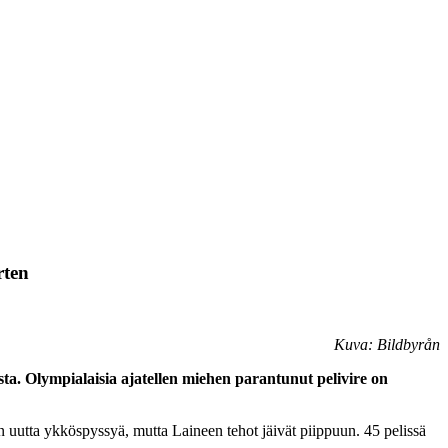
rten
Kuva: Bildbyrån
. Olympialaisia ajatellen miehen parantunut pelivire on
n uutta ykköspyssyä, mutta Laineen tehot jäivät piippuun. 45 pelissä