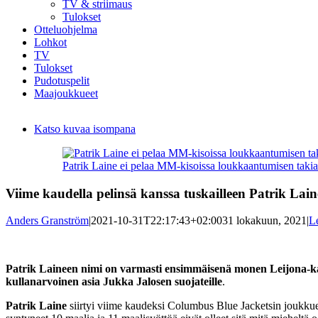
TV & striimaus
Tulokset
Otteluohjelma
Lohkot
TV
Tulokset
Pudotuspelit
Maajoukkueet
Katso kuvaa isompana
Patrik Laine ei pelaa MM-kisoissa loukkaantumisen tak
Viime kaudella pelinsä kanssa tuskailleen Patrik Lain
Anders Granström
|
2021-10-31T22:17:43+02:00
31 lokakuun, 2021
|
Le
Patrik Laineen nimi on varmasti ensimmäisenä monen Leijona-kan
kullanarvoinen asia Jukka Jalosen suojateille
.
Patrik Laine
siirtyi viime kaudeksi Columbus Blue Jacketsin joukk