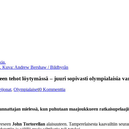
ia. Kuva: Andrew Bershaw / Bildbyrån
een tehot löytymässä – juuri sopivasti olympialaisia va
ijonat
,
Olympialaiset
|
0 Kommenttia
nattajan mielessä, kun puhutaan maajoukkueen ratkaisupelaajista
ueeseen
John Tortorellan
alaisuuteen. Tamperelaisesta kaavailtiin seura