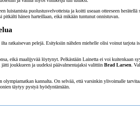
tettiin ja välillä myös vilttiketju tuli tutuksi.
n luistamista puolustusvelvotteista ja koitti useaan otteeseen herätellä
i pitkälti hänen harteillaan, eikä mikään tuntunut onnistuvan.
elua
joka ilta ratkaisevan pelejä. Esityksiin nähden miehelle olisi voinut tarjo
a, eikä maalijyvää löytynyt. Pelkästään Lainetta ei voi kuitenkaan syyt
jätti joukkueen ja uudeksi päävalmentajaksi valittiin
Brad Larsen
. Va
n olympiamatkan kannalta. On selvää, että varsinkin ylivoimalle tarvitaan
jonien täytyy pystyä hyödyntämään.