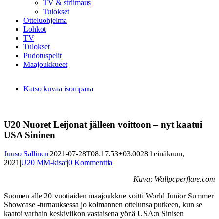
TV & striimaus
Tulokset
Otteluohjelma
Lohkot
TV
Tulokset
Pudotuspelit
Maajoukkueet
Katso kuvaa isompana
U20 Nuoret Leijonat jälleen voittoon – nyt kaatui
USA Sininen
Juuso Sallinen
|
2021-07-28T08:17:53+03:00
28 heinäkuun,
2021
|
U20 MM-kisat
|
0 Kommenttia
Kuva: Wallpaperflare.com
Suomen alle 20-vuotiaiden maajoukkue voitti World Junior Summer
Showcase -turnauksessa jo kolmannen ottelunsa putkeen, kun se
kaatoi varhain keskiviikon vastaisena yönä USA:n Sinisen