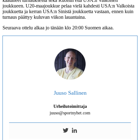
kaataneet turnauksessa sekä Ruotsin että USA:n Valkoisen
joukkueen. U20-maajoukkue pelaa vielä kahdesti USA:n Valkoista
joukkuetta ja kerran USA:n Sinistä joukkuetta vastaan, ennen kuin
turnaus päättyy kuluvan viikon lauantaina.
Seuraava ottelu alkaa jo tänään klo 20:00 Suomen aikaa.
Juuso Sallinen
Urheilutoimittaja
juuso@sportnyhet.com