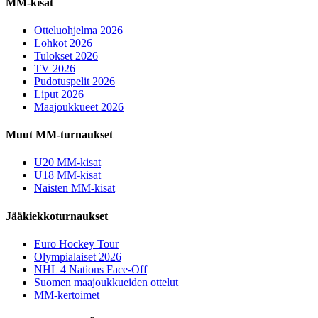
MM-kisat
Otteluohjelma 2026
Lohkot 2026
Tulokset 2026
TV 2026
Pudotuspelit 2026
Liput 2026
Maajoukkueet 2026
Muut MM-turnaukset
U20 MM-kisat
U18 MM-kisat
Naisten MM-kisat
Jääkiekkoturnaukset
Euro Hockey Tour
Olympialaiset 2026
NHL 4 Nations Face-Off
Suomen maajoukkueiden ottelut
MM-kertoimet