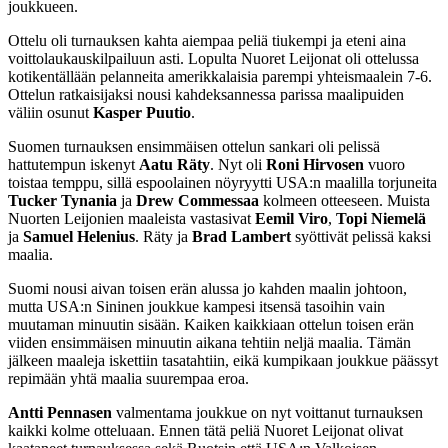
joukkueen.
Ottelu oli turnauksen kahta aiempaa peliä tiukempi ja eteni aina
voittolaukauskilpailuun asti. Lopulta Nuoret Leijonat oli ottelussa
kotikentällään pelanneita amerikkalaisia parempi yhteismaalein 7-6.
Ottelun ratkaisijaksi nousi kahdeksannessa parissa maalipuiden
väliin osunut
Kasper Puutio
.
Suomen turnauksen ensimmäisen ottelun sankari oli pelissä
hattutempun iskenyt
Aatu Räty
. Nyt oli
Roni Hirvosen
vuoro
toistaa temppu, sillä espoolainen nöyryytti USA:n maalilla torjuneita
Tucker Tynania
ja
Drew Commessaa
kolmeen otteeseen. Muista
Nuorten Leijonien maaleista vastasivat
Eemil Viro
,
Topi Niemelä
ja
Samuel Helenius
. Räty ja
Brad Lambert
syöttivät pelissä kaksi
maalia.
Suomi nousi aivan toisen erän alussa jo kahden maalin johtoon,
mutta USA:n Sininen joukkue kampesi itsensä tasoihin vain
muutaman minuutin sisään. Kaiken kaikkiaan ottelun toisen erän
viiden ensimmäisen minuutin aikana tehtiin neljä maalia. Tämän
jälkeen maaleja iskettiin tasatahtiin, eikä kumpikaan joukkue päässyt
repimään yhtä maalia suurempaa eroa.
Antti Pennasen
valmentama joukkue on nyt voittanut turnauksen
kaikki kolme otteluaan. Ennen tätä peliä Nuoret Leijonat olivat