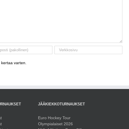
 kertaa varten.
URNAUKSET
JÄÄKIEKKOTURNAUKSET
t
Euro Hockey Tour
t
Olympialaiset 2026