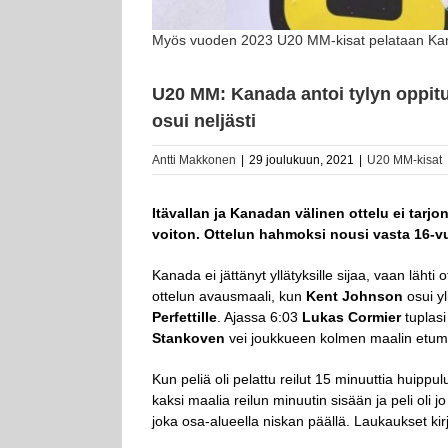
Myös vuoden 2023 U20 MM-kisat pelataan Kana
U20 MM: Kanada antoi tylyn oppitu
osui neljästi
Antti Makkonen
|
29 joulukuun, 2021
|
U20 MM-kisat
It
ävallan ja Kanadan välinen ottelu ei tarj
voiton. Ottelun hahmoksi nousi vasta 16-vu
Kanada ei jättänyt yllätyksille sijaa, vaan lähti
ottelun avausmaali, kun
Kent Johnson
osui yl
Perfettille
. Ajassa 6:03
Lukas Cormier
tuplasi
Stankoven
vei joukkueen kolmen maalin etuma
Kun peliä oli pelattu reilut 15 minuuttia huipp
kaksi maalia reilun minuutin sisään ja peli oli
joka osa-alueella niskan päällä. Laukaukset kirj