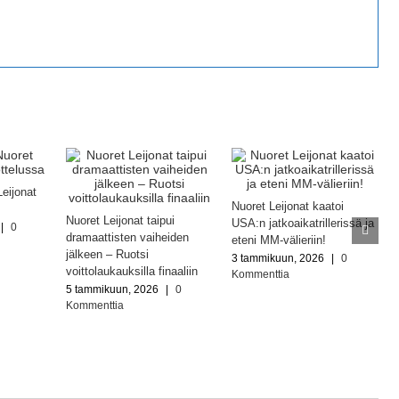
Leijonat
Nuoret Leijonat kaatoi
Nuoret Leijonat taipui
USA:n jatkoaikatrillerissä ja
|
0
dramaattisten vaiheiden
eteni MM-välieriin!
jälkeen – Ruotsi
3 tammikuun, 2026
|
0
voittolaukauksilla finaaliin
Kommenttia
5 tammikuun, 2026
|
0
Kommenttia