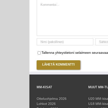
Kommentti
Tallenna yhteystietoni selaimeen seuraavaa
MM-KISAT
MUUT MM-T
Otteluohjelma 2026
U20 MM-kisa
Lohkot 2026
U18 MM-kisa