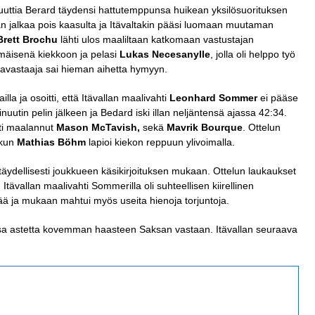
nuuttia Berard täydensi hattutemppunsa huikean yksilösuorituksen
n jalkaa pois kaasulta ja Itävaltakin pääsi luomaan muutaman
Brett Brochu
lähti ulos maaliltaan katkomaan vastustajan
mäisenä kiekkoon ja pelasi
Lukas Necesanylle
, jolla oli helppo työ
 altavastaaja sai hieman aihetta hymyyn.
la ja osoitti, että Itävallan maalivahti
Leonhard Sommer
ei pääse
nuutin pelin jälkeen ja Bedard iski illan neljäntensä ajassa 42:34.
ti maalannut
Mason McTavish,
sekä
Mavrik Bourque
. Ottelun
 kun
Mathias Böhm
lapioi kiekon reppuun ylivoimalla.
i täydellisesti joukkueen käsikirjoituksen mukaan. Ottelun laukaukset
n Itävallan maalivahti Sommerilla oli suhteellisen kiirellinen
tää ja mukaan mahtui myös useita hienoja torjuntoja.
sa astetta kovemman haasteen Saksan vastaan. Itävallan seuraava