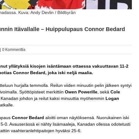
dassa. Kuva: Andy Devlin / Bildbyrån
nnin Itävallalle – Huippulupaus Connor Bedard
|
0 Kommenttia
onnut yllätyksiä kisojen isäntämaan ottaessa vakuuttavan 11-2
otias Connor Bedard, joka iski neljä maalia.
 otteluun hurjalla temmolla. Reilun viiden minuutin pelin jälkeen syntyi
ivoimalla. Syöttöpisteet merkittiin
Owen Powerille
, sekä
Cole
 Kanadan johdon ja reilut kaksi minuuttia myöhemmin
Logan
tkalle.
ulupaus
Connor Bedard
aloitti oman näytöksensä. Nuorukainen iski
 jo 5-0. Avauserässä ei nähty lisämaaleja, Kanadan ollessa odotetusti
attiin vaahteranlehtipaitojen hyväksi 25-6.