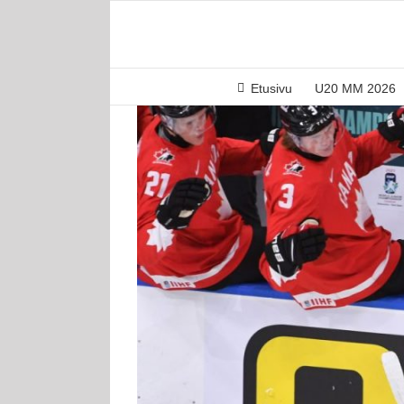
Skip
to
content
Etusivu
U20 MM 2026
Katso
kuvaa
isompana