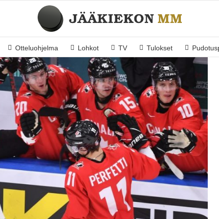
Otteluohjelma
Lohkot
TV
Tulokset
Pudotusp