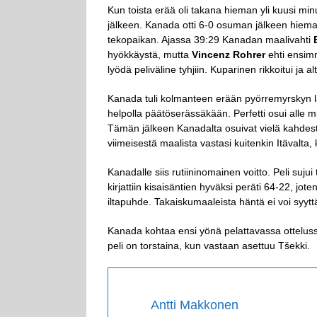
Kun toista erää oli takana hieman yli kuusi mi
jälkeen. Kanada otti 6-0 osuman jälkeen hiema
tekopaikan. Ajassa 39:29 Kanadan maalivahti
hyökkäystä, mutta
Vincenz Rohrer
ehti ensim
lyödä peliväline tyhjiin. Kuparinen rikkoitui ja
Kanada tuli kolmanteen erään pyörremyrskyn lail
helpolla päätöserässäkään. Perfetti osui alle mi
Tämän jälkeen Kanadalta osuivat vielä kahdes
viimeisestä maalista vastasi kuitenkin Itävalta,
Kanadalle siis rutiininomainen voitto. Peli suju
kirjattiin kisaisäntien hyväksi peräti 64-22, jote
iltapuhde. Takaiskumaaleista häntä ei voi syyt
Kanada kohtaa ensi yönä pelattavassa ottelus
peli on torstaina, kun vastaan asettuu Tšekki.
Antti Makkonen