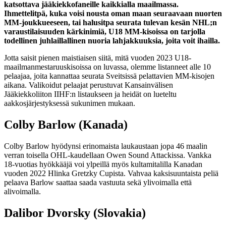
katsottava jääkiekkofaneille kaikkialla maailmassa.
Ihmettelitpä, kuka voisi nousta oman maan seuraavaan nuorten
MM-joukkueeseen, tai halusitpa seurata tulevan kesän NHL;n
varaustilaisuuden kärkinimiä, U18 MM-kisoissa on tarjolla
todellinen juhlaillallinen nuoria lahjakkuuksia, joita voit ihailla.
Jotta saisit pienen maistiaisen siitä, mitä vuoden 2023 U18-
maailmanmestaruuskisoissa on luvassa, olemme listanneet alle 10
pelaajaa, joita kannattaa seurata Sveitsissä pelattavien MM-kisojen
aikana. Valikoidut pelaajat perustuvat Kansainvälisen
Jääkiekkoliiton IIHF:n listaukseen ja heidät on lueteltu
aakkosjärjestyksessä sukunimen mukaan.
Colby Barlow (Kanada)
Colby Barlow hyödynsi erinomaista laukaustaan jopa 46 maalin
verran toisella OHL-kaudellaan Owen Sound Attackissa. Vankka
18-vuotias hyökkääjä voi ylpeillä myös kultamitalilla Kanadan
vuoden 2022 Hlinka Gretzky Cupista. Vahvaa kaksisuuntaista peliä
pelaava Barlow saattaa saada vastuuta sekä ylivoimalla että
alivoimalla.
Dalibor Dvorsky (Slovakia)