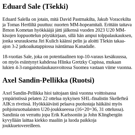
Eduard Sale (Tšekki)
Eduard Salella on jotain, mitä David Pastrnakilta, Jakub Voracekilta
ja Tomas Hertliltä puuttuu: nuorten MM-hopeamitali. Erittäin taitava
Brnon Kometan hyökkääjä jätti jälkensä vuoden 2023 U20 MM-
kisojen loppuottelun pöytäkirjaan, sillä hän ampui tolppalaukauksen,
jonka seurauksena Jiri Kulich käänsi pelin ja aloitti Tšekin takaa-
ajon 3-2 jatkoaikatappiossa isäntämaa Kanadalle.
18-vuotias Sale, joka on potentiaalinen top-10-varaus kesäkuussa,
on myös esiintynyt kahdessa Hlinka Gretzky Cupissa, mukaan
lukien 4-3-rangaistuslaukausvoitossa Suomea vastaan viime vuonna.
Axel Sandin-Pellikka (Ruotsi)
Axel Sandin-Pellikka hioi taitojaan tänä vuonna voittoisassa
ympäristössä pelaten 22 ottelua nykyisen SHL-finalistin Skellefteå
AIK:n riveissä. Hyökkäävästi pelaava puolustaja häikäisi myös
pohjoisruotsalaisten U20-joukkueessa (16+20=36, 31 ottelussa).
Sandinia on verrattu jopa Erik Karlssoniin ja John Klingbergiin
kyvyllään laittaa kiekko maaliin ja luoda paikkoja
joukkuetovereilleen.