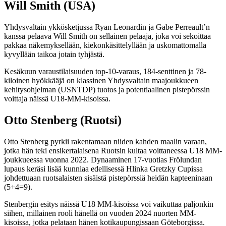
Will Smith (USA)
Yhdysvaltain ykkösketjussa Ryan Leonardin ja Gabe Perreault’n
kanssa pelaava Will Smith on sellainen pelaaja, joka voi sekoittaa
pakkaa näkemyksellään, kiekonkäsittelyllään ja uskomattomalla
kyvyllään taikoa jotain tyhjästä.
Kesäkuun varaustilaisuuden top-10-varaus, 184-senttinen ja 78-
kiloinen hyökkääjä on klassinen Yhdysvaltain maajoukkueen
kehitysohjelman (USNTDP) tuotos ja potentiaalinen pistepörssin
voittaja näissä U18-MM-kisoissa.
Otto Stenberg (Ruotsi)
Otto Stenberg pyrkii rakentamaan niiden kahden maalin varaan,
jotka hän teki ensikertalaisena Ruotsin kultaa voittaneessa U18 MM-
joukkueessa vuonna 2022. Dynaaminen 17-vuotias Frölundan
lupaus keräsi lisää kunniaa edellisessä Hlinka Gretzky Cupissa
johdettuaan ruotsalaisten sisäistä pistepörssiä heidän kapteeninaan
(5+4=9).
Stenbergin esitys näissä U18 MM-kisoissa voi vaikuttaa paljonkin
siihen, millainen rooli hänellä on vuoden 2024 nuorten MM-
kisoissa, jotka pelataan hänen kotikaupungissaan Göteborgissa.