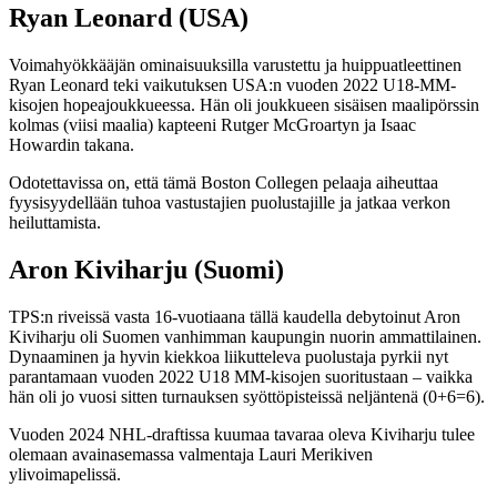
Ryan Leonard (USA)
Voimahyökkääjän ominaisuuksilla varustettu ja huippuatleettinen
Ryan Leonard teki vaikutuksen USA:n vuoden 2022 U18-MM-
kisojen hopeajoukkueessa. Hän oli joukkueen sisäisen maalipörssin
kolmas (viisi maalia) kapteeni Rutger McGroartyn ja Isaac
Howardin takana.
Odotettavissa on, että tämä Boston Collegen pelaaja aiheuttaa
fyysisyydellään tuhoa vastustajien puolustajille ja jatkaa verkon
heiluttamista.
Aron Kiviharju (Suomi)
TPS:n riveissä vasta 16-vuotiaana tällä kaudella debytoinut Aron
Kiviharju oli Suomen vanhimman kaupungin nuorin ammattilainen.
Dynaaminen ja hyvin kiekkoa liikutteleva puolustaja pyrkii nyt
parantamaan vuoden 2022 U18 MM-kisojen suoritustaan – vaikka
hän oli jo vuosi sitten turnauksen syöttöpisteissä neljäntenä (0+6=6).
Vuoden 2024 NHL-draftissa kuumaa tavaraa oleva Kiviharju tulee
olemaan avainasemassa valmentaja Lauri Merikiven
ylivoimapelissä.