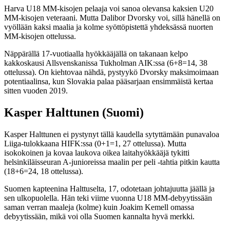
Harva U18 MM-kisojen pelaaja voi sanoa olevansa kaksien U20
MM-kisojen veteraani. Mutta Dalibor Dvorsky voi, sillä hänellä on
vyöllään kaksi maalia ja kolme syöttöpistettä yhdeksässä nuorten
MM-kisojen ottelussa.
Näppärällä 17-vuotiaalla hyökkääjällä on takanaan kelpo
kakkoskausi Allsvenskanissa Tukholman AIK:ssa (6+8=14, 38
ottelussa). On kiehtovaa nähdä, pystyykö Dvorsky maksimoimaan
potentiaalinsa, kun Slovakia palaa pääsarjaan ensimmäistä kertaa
sitten vuoden 2019.
Kasper Halttunen (Suomi)
Kasper Halttunen ei pystynyt tällä kaudella sytyttämään punavaloa
Liiga-tulokkaana HIFK:ssa (0+1=1, 27 ottelussa). Mutta
isokokoinen ja kovaa laukova oikea laitahyökkääjä tykitti
helsinkiläisseuran A-junioreissa maalin per peli -tahtia pitkin kautta
(18+6=24, 18 ottelussa).
Suomen kapteenina Halttuselta, 17, odotetaan johtajuutta jäällä ja
sen ulkopuolella. Hän teki viime vuonna U18 MM-debyytissään
saman verran maaleja (kolme) kuin Joakim Kemell omassa
debyytissään, mikä voi olla Suomen kannalta hyvä merkki.