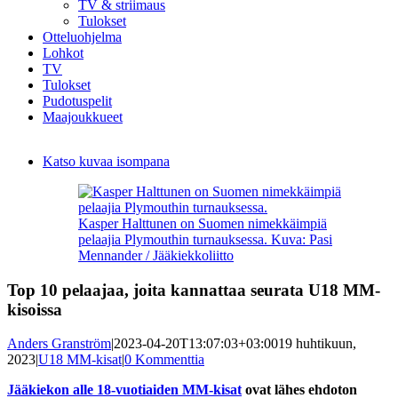
TV & striimaus
Tulokset
Otteluohjelma
Lohkot
TV
Tulokset
Pudotuspelit
Maajoukkueet
Katso kuvaa isompana
Kasper Halttunen on Suomen nimekkäimpiä
pelaajia Plymouthin turnauksessa. Kuva: Pasi
Mennander / Jääkiekkoliitto
Top 10 pelaajaa, joita kannattaa seurata U18 MM-
kisoissa
Anders Granström
|
2023-04-20T13:07:03+03:00
19 huhtikuun,
2023
|
U18 MM-kisat
|
0 Kommenttia
Jääkiekon alle 18-vuotiaiden MM-kisat
ovat lähes ehdoton