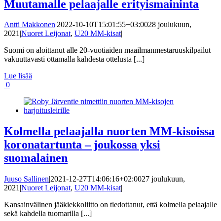
Muutamalle pelaajalle erityismaininta
Antti Makkonen
|
2022-10-10T15:01:55+03:00
28 joulukuun,
2021
|
Nuoret Leijonat
,
U20 MM-kisat
|
Suomi on aloittanut alle 20-vuotiaiden maailmanmestaruuskilpailut
vakuuttavasti ottamalla kahdesta ottelusta [...]
Lue lisää
0
Kolmella pelaajalla nuorten MM-kisoissa
koronatartunta – joukossa yksi
suomalainen
Juuso Sallinen
|
2021-12-27T14:06:16+02:00
27 joulukuun,
2021
|
Nuoret Leijonat
,
U20 MM-kisat
|
Kansainvälinen jääkiekkoliitto on tiedottanut, että kolmella pelaajalle
sekä kahdella tuomarilla [...]