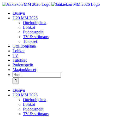
Skip
to
Etusivu
content
U20 MM 2026
Otteluohjelma
Lohkot
Pudotuspelit
TV & striimaus
Tulokset
Otteluohjelma
Lohkot
TV
Tulokset
Pudotuspelit
Maajoukkueet
Etsi
...
Etusivu
U20 MM 2026
Otteluohjelma
Lohkot
Pudotuspelit
TV & striimaus