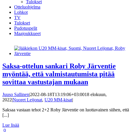
Tulokset
Otteluohjelma
Lohkot
TV
Tulokset
Pudotuspelit
Maajoukkueet
Saksa-ottelun sankari Roby Järventie
myöntää, että valmistautumista pitää
sovittaa vastustajan mukaan
Juuso Sallinen
|
2022-08-18T13:19:06+03:00
18 elokuun,
2022
|
Nuoret Leijonat
,
U20 MM-kisat
|
Saksaa vastaan tehot 2+2 Roby Järventie on luottavainen siihen, että
[...]
Lue lisää
0