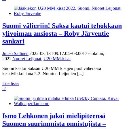
Suomi välieriin! Saksa kaatui tehokkaan
ylivoiman ansiosta – Roby Järventie
sankari
Juuso Sallinen
|
2022-08-18T09:17:04+03:00
17 elokuun,
2022
|
Nuoret Leijonat
,
U20 MM-kisat
|
Suomi kaatoi Saksan U20 MM-kisojen puolivälierässä
keskiviikkoiltana 5-2. Nuorten Leijonien [...]
Lue lisää
2
Ismo Lehkonen jakoi mielipiteensä
Suomen suurimmista onnistujista –