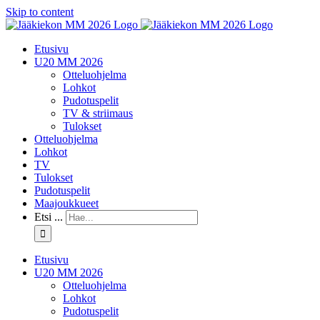
Skip to content
Etusivu
U20 MM 2026
Otteluohjelma
Lohkot
Pudotuspelit
TV & striimaus
Tulokset
Otteluohjelma
Lohkot
TV
Tulokset
Pudotuspelit
Maajoukkueet
Etsi ...
Etusivu
U20 MM 2026
Otteluohjelma
Lohkot
Pudotuspelit