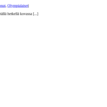
onat
,
Olympialaiset
|
llä hetkellä kovassa [...]