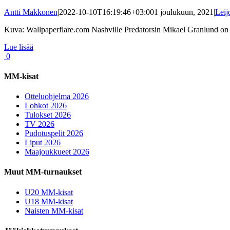
Antti Makkonen
|
2022-10-10T16:19:46+03:00
1 joulukuun, 2021
|
Leij
Kuva: Wallpaperflare.com Nashville Predatorsin Mikael Granlund on tä
Lue lisää
0
MM-kisat
Otteluohjelma 2026
Lohkot 2026
Tulokset 2026
TV 2026
Pudotuspelit 2026
Liput 2026
Maajoukkueet 2026
Muut MM-turnaukset
U20 MM-kisat
U18 MM-kisat
Naisten MM-kisat