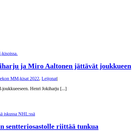
harju ja Miro Aaltonen jättävät joukkueen
iekon MM-kisat 2022
,
Leijonat
|
oukkueeseen. Henri Jokiharju [...]
sentteriosastolle riittää tunkua