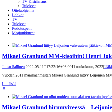
TV & striimaus
Tulokset
Otteluohjelma
Lohkot
TV
Tulokset
Pudotuspelit
Maajoukkueet
Mikael Granlund MM-kisoihin! Henri Joki
Juuso Sallinen
|
2022-05-11T17:22:16+03:00
11 toukokuun, 2022
|
Jääk
Vuoden 2011 maailmanmestari Mikael Granlund liittyy Leijonien MM-j
Lue lisää
0
Mikael Granlund hirmuvireessä – Leijonien 