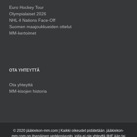
Euro Hockey Tour
Olympialaiset 2026
NHL 4 Nations Face-Off
Suomen maajoukkueiden ottelut
MM-kertoimet
OTA YHTEYTTÄ
Ota yhteyttä
MM-kisojen historia
© 2020 jääkiekon-mm.com | Kaikki oikeudet pidätetään. jääkiekon-
mm.com on itsenäinen verkkosivusto, jolla ei ole yhteyttä IIHF ään tai