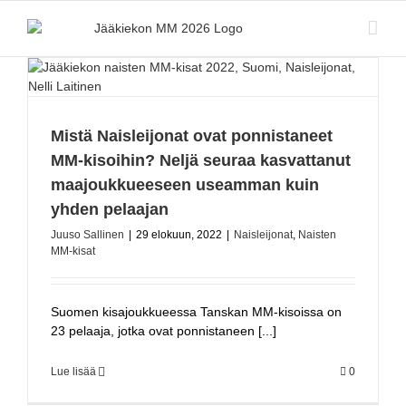
Skip
to
content
Mistä Naisleijonat ovat ponnistaneet
MM-kisoihin? Neljä seuraa kasvattanut
maajoukkueeseen useamman kuin
yhden pelaajan
Juuso Sallinen
|
29 elokuun, 2022
|
Naisleijonat
,
Naisten
MM-kisat
Suomen kisajoukkueessa Tanskan MM-kisoissa on
23 pelaaja, jotka ovat ponnistaneen [...]
Lue lisää
0