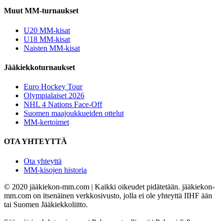
Muut MM-turnaukset
U20 MM-kisat
U18 MM-kisat
Naisten MM-kisat
Jääkiekkoturnaukset
Euro Hockey Tour
Olympialaiset 2026
NHL 4 Nations Face-Off
Suomen maajoukkueiden ottelut
MM-kertoimet
OTA YHTEYTTÄ
Ota yhteyttä
MM-kisojen historia
© 2020 jääkiekon-mm.com | Kaikki oikeudet pidätetään. jääkiekon-
mm.com on itsenäinen verkkosivusto, jolla ei ole yhteyttä IIHF ään
tai Suomen Jääkiekkoliitto.