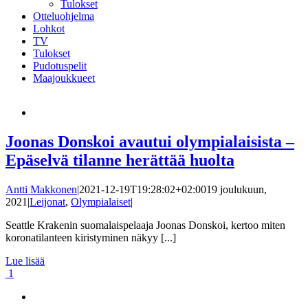
Tulokset
Otteluohjelma
Lohkot
TV
Tulokset
Pudotuspelit
Maajoukkueet
Joonas Donskoi avautui olympialaisista –
Epäselvä tilanne herättää huolta
Antti Makkonen
|
2021-12-19T19:28:02+02:00
19 joulukuun,
2021
|
Leijonat
,
Olympialaiset
|
Seattle Krakenin suomalaispelaaja Joonas Donskoi, kertoo miten
koronatilanteen kiristyminen näkyy [...]
Lue lisää
1