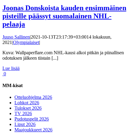
Joonas Donskoista kauden ensimmäinen
pisteille päässyt suomalainen NHL-
pelaaja
Juuso Sallinen
|
2021-10-13T23:17:39+03:00
14 lokakuun,
2021
|
Olympialaiset
|
Kuva: Wallpaperflare.com NHL-kausi alkoi pitkän ja piinallisen
odotuksen jälkeen tiistain [...]
Lue lisää
0
MM-kisat
Otteluohjelma 2026
Lohkot 2026
Tulokset 2026
TV 2026
Pudotuspelit 2026
Liput 2026
Maajoukkueet 2026