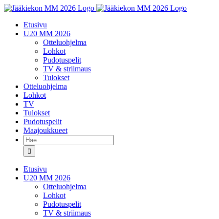
Skip
to
Etusivu
content
U20 MM 2026
Otteluohjelma
Lohkot
Pudotuspelit
TV & striimaus
Tulokset
Otteluohjelma
Lohkot
TV
Tulokset
Pudotuspelit
Maajoukkueet
Etsi
...
Etusivu
U20 MM 2026
Otteluohjelma
Lohkot
Pudotuspelit
TV & striimaus