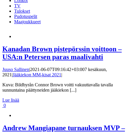
Lohkot
TV
Tulokset
Pudotuspelit
Maajoukkueet
Kanadan Brown pistepörssin voittoon –
USA:n Petersen paras maalivahti
Juuso Sallinen
|
2021-06-07T09:16:42+03:00
7 kesäkuun,
2021
|
Jääkiekon MM-kisat 2021
|
Kuva: Bildbyrån Connor Brown voitti vakuuttavalla tavalla
sunnuntaina päättyneiden jääkiekon [...]
Lue lisää
0
Andrew Mangiapane turnauksen MVP –