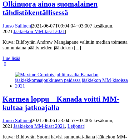
Olkinuora ainoa suomalainen
tähdistökentällisessä
Juuso Sallinen
|
2021-06-07T09:04:04+03:00
7 kesäkuun,
2021
|
Jääkiekon MM-kisat 2021
|
Kuva: Bildbyrån Andrew Mangiapane valittiin median toimesta
sunnuntaina päättyneiden jääkiekon [...]
Lue lisää
0
Karmea loppu – Kanada voitti MM-
kultaa jatkoajalla
Juuso Sallinen
|
2021-06-06T23:04:57+03:00
6 kesäkuun,
2021
|
Jääkiekon MM-kisat 2021
,
Leijonat
|
Kuva: Bildbyrån Suomi hävisi sunnuntai-iltana jääkiekon MM-