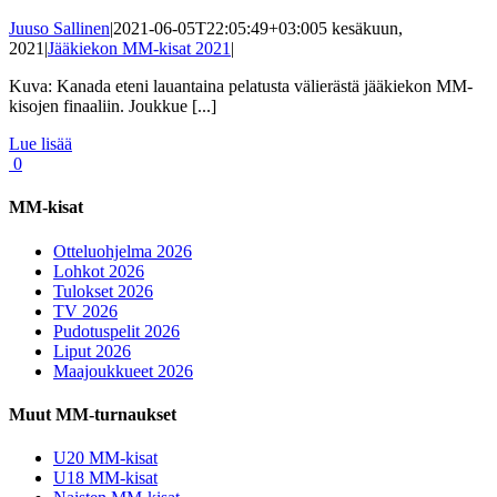
Juuso Sallinen
|
2021-06-05T22:05:49+03:00
5 kesäkuun,
2021
|
Jääkiekon MM-kisat 2021
|
Kuva: Kanada eteni lauantaina pelatusta välierästä jääkiekon MM-
kisojen finaaliin. Joukkue [...]
Lue lisää
0
MM-kisat
Otteluohjelma 2026
Lohkot 2026
Tulokset 2026
TV 2026
Pudotuspelit 2026
Liput 2026
Maajoukkueet 2026
Muut MM-turnaukset
U20 MM-kisat
U18 MM-kisat