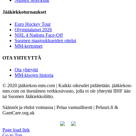
Naisten MM-kisat
Jääkiekkoturnaukset
Euro Hockey Tour
Olympialaiset 2026
NHL 4 Nations Face-Off
Suomen maajoukkueiden ottelut
MM-kertoimet
OTA YHTEYTTÄ
Ota yhteyttä
MM-kisojen historia
© 2020 jääkiekon-mm.com | Kaikki oikeudet pidätetään. jääkiekon-
mm.com on itsenäinen verkkosivusto, jolla ei ole yhteyttä IIHF ään
tai Suomen Jääkiekkoliitto.
Säännöt ja ehdot voimassa | Pelaa vastuullisesti | Peluuri.fi &
GamCare.org.uk
Page load link
Go to Top