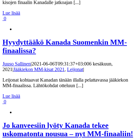
kisojen finaalin Kanadalle jatkoajan [...]
Lue lisää
0
Hyydyttääkö Kanada Suomenkin MM-
finaalissa?
Juuso Sallinen
|
2021-06-06T09:31:37+03:00
6 kesäkuun,
2021
|
Jääkiekon MM-kisat 2021
,
Leijonat
|
Leijonat kohtaavat Kanadan tänään illalla pelattavassa jääkiekon
MM-finaalissa. Lähtökohdat otteluun [...]
Lue lisää
0
Jo kanveesiin lyöty Kanada tekee
uskomatonta nousua – nyt MM-finaaliin!