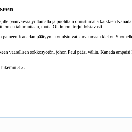
eseen
jille päänvaivaa yrittämällä ja puolittain onnistumalla kaikkien Kanada
tti omaa taituruuttaan, mutta Olkinuora torjui loistavasti.
an paineen Kanadan päätyyn ja onnistuivat karvaamaan kiekon Suomelle. 
een vaarallisen sokkosyötön, johon Paul pääsi väliin. Kanada ampaisi
 lukemin 3-2.