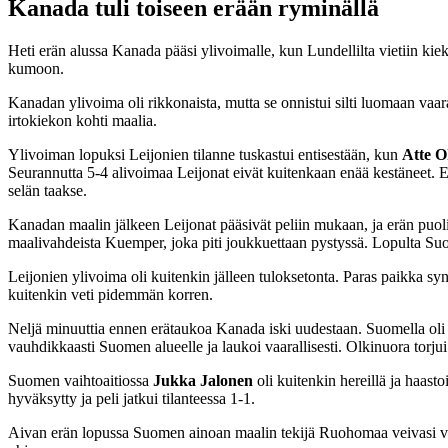
Kanada tuli toiseen erään ryminällä
Heti erän alussa Kanada pääsi ylivoimalle, kun Lundellilta vietiin k
kumoon.
Kanadan ylivoima oli rikkonaista, mutta se onnistui silti luomaan vaa
irtokiekon kohti maalia.
Ylivoiman lopuksi Leijonien tilanne tuskastui entisestään, kun
Atte 
Seurannutta 5-4 alivoimaa Leijonat eivät kuitenkaan enää kestäneet. 
selän taakse.
Kanadan maalin jälkeen Leijonat pääsivät peliin mukaan, ja erän p
maalivahdeista Kuemper, joka piti joukkuettaan pystyssä. Lopulta Su
Leijonien ylivoima oli kuitenkin jälleen tuloksetonta. Paras paikka sy
kuitenkin veti pidemmän korren.
Neljä minuuttia ennen erätaukoa Kanada iski uudestaan. Suomella oli
vauhdikkaasti Suomen alueelle ja laukoi vaarallisesti. Olkinuora torj
Suomen vaihtoaitiossa
Jukka Jalonen
oli kuitenkin hereillä ja haas
hyväksytty ja peli jatkui tilanteessa 1-1.
Aivan erän lopussa Suomen ainoan maalin tekijä Ruohomaa veivasi vie