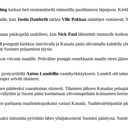
ting
karkasi heti ensimmäisellä minuutilla puolittaiseen läpiajoon. Kiek
malle, kun
Justin Danforth
taklasi
Ville Pokkaa
sääntöjen vastaisesti. Y
emaan pakkopeliä uudelleen, kun
Nick Paul
lähetettiin istunnolle korke
d
pomputti kiekkoa siniviivalla ja Kanada pääsi alivoimalla kahdella y
tti Suomen pelaamisen täysin.
ekon viivasta maalille. Peliväline pomppi onnekkaasti maalin eteen jääne
a pystysyötöllä
Anton Lundellin
vastahyökkäykseen. Lundell otti taita
per selvitti tilanteen.
päätteeksi vaarattoman oloisesti. Tilanteen jälkeen Kanadan pelaajat ku
 vältyttiin ja Suomi pääsi koettamaan ylivoimapeliään kolmannen kerran
leen parhaasta maalintekopaikasta vastasi Kanada. Vaahteralehtipaidat p
aksi minuuttia pyörittiin lähes yhtäjaksoisesti Suomen päädyssä. Summ