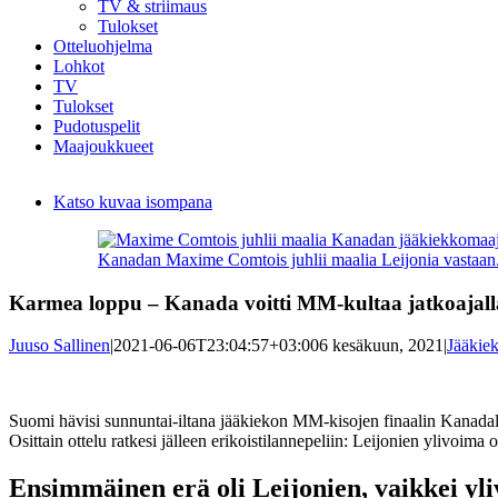
TV & striimaus
Tulokset
Otteluohjelma
Lohkot
TV
Tulokset
Pudotuspelit
Maajoukkueet
Katso kuvaa isompana
Kanadan Maxime Comtois juhlii maalia Leijonia vastaan
Karmea loppu – Kanada voitti MM-kultaa jatkoajall
Juuso Sallinen
|
2021-06-06T23:04:57+03:00
6 kesäkuun, 2021
|
Jääkie
Suomi hävisi sunnuntai-iltana jääkiekon MM-kisojen finaalin Kanadalle
Osittain ottelu ratkesi jälleen erikoistilannepeliin: Leijonien ylivoi
Ensimmäinen erä oli Leijonien, vaikkei yl