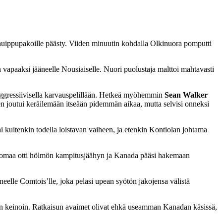
le huippupakoille päästy. Viiden minuutin kohdalla Olkinuora pomputti
apaaksi jääneelle Nousiaiselle. Nuori puolustaja malttoi mahtavasti
aggressiivisella karvauspelillään. Hetkeä myöhemmin
Sean Walker
en joutui keräilemään itseään pidemmän aikaa, mutta selvisi onneksi
 kuitenkin todella loistavan vaiheen, ja etenkin Kontiolan johtama
uohomaa otti hölmön kampitusjäähyn ja Kanada pääsi hakemaan
eelle Comtois’lle, joka pelasi upean syötön jakojensa välistä
ikin keinoin. Ratkaisun avaimet olivat ehkä useamman Kanadan käsissä,