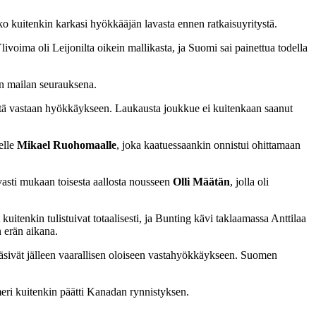
ko kuitenkin karkasi hyökkääjän lavasta ennen ratkaisuyritystä.
livoima oli Leijonilta oikein mallikasta, ja Suomi sai painettua todella
an mailan seurauksena.
htä vastaan hyökkäykseen. Laukausta joukkue ei kuitenkaan saanut
elle
Mikael Ruohomaalle
, joka kaatuessaankin onnistui ohittamaan
vasti mukaan toisesta aallosta nousseen
Olli Määtän
, jolla oli
itenkin tulistuivat totaalisesti, ja Bunting kävi taklaamassa Anttilaa
 erän aikana.
ääsivät jälleen vaarallisen oloiseen vastahyökkäykseen. Suomen
eri kuitenkin päätti Kanadan rynnistyksen.