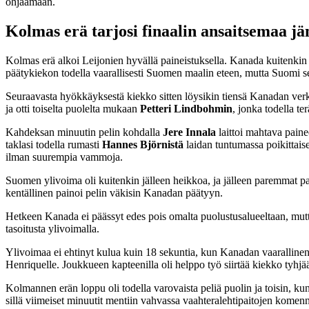
ohjaamaan.
Kolmas erä tarjosi finaalin ansaitsemaa jä
Kolmas erä alkoi Leijonien hyvällä paineistuksella. Kanada kuitenkin p
päätykiekon todella vaarallisesti Suomen maalin eteen, mutta Suomi s
Seuraavasta hyökkäyksestä kiekko sitten löysikin tiensä Kanadan ver
ja otti toiselta puolelta mukaan
Petteri Lindbohmin
, jonka todella t
Kahdeksan minuutin pelin kohdalla
Jere Innala
laittoi mahtava pain
taklasi todella rumasti
Hannes Björnistä
laidan tuntumassa poikittais
ilman suurempia vammoja.
Suomen ylivoima oli kuitenkin jälleen heikkoa, ja jälleen paremmat pa
kentällinen painoi pelin väkisin Kanadan päätyyn.
Hetkeen Kanada ei päässyt edes pois omalta puolustusalueeltaan, mu
tasoitusta ylivoimalla.
Ylivoimaa ei ehtinyt kulua kuin 18 sekuntia, kun Kanadan vaarallinen 
Henriquelle. Joukkueen kapteenilla oli helppo työ siirtää kiekko tyhjä
Kolmannen erän loppu oli todella varovaista peliä puolin ja toisin, 
sillä viimeiset minuutit mentiin vahvassa vaahteralehtipaitojen komenn