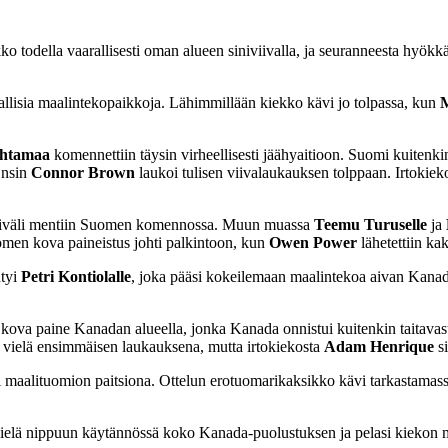
iekko todella vaarallisesti oman alueen siniviivalla, ja seuranneesta h
rallisia maalintekopaikkoja. Lähimmillään kiekko kävi jo tolpassa, kun
Ohtamaa
komennettiin täysin virheellisesti jäähyaitioon. Suomi kuitenk
Ensin
Connor Brown
laukoi tulisen viivalaukauksen tolppaan. Irtokiek
uoliväli mentiin Suomen komennossa. Muun muassa
Teemu Turuselle
ja
omen kova paineistus johti palkintoon, kun
Owen Power
lähetettiin ka
ntyi
Petri Kontiolalle
, joka pääsi kokeilemaan maalintekoa aivan Kana
 kova paine Kanadan alueella, jonka Kanada onnistui kuitenkin taitav
ui vielä ensimmäisen laukauksena, mutta irtokiekosta
Adam Henrique
si
toi maalituomion paitsiona. Ottelun erotuomarikaksikko kävi tarkastamass
lä nippuun käytännössä koko Kanada-puolustuksen ja pelasi kiekon maa