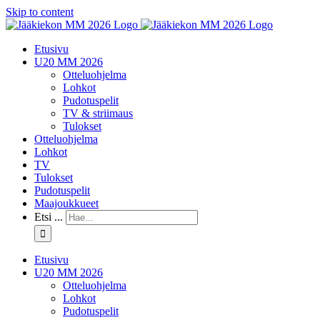
Skip to content
Etusivu
U20 MM 2026
Otteluohjelma
Lohkot
Pudotuspelit
TV & striimaus
Tulokset
Otteluohjelma
Lohkot
TV
Tulokset
Pudotuspelit
Maajoukkueet
Etsi ...
Etusivu
U20 MM 2026
Otteluohjelma
Lohkot
Pudotuspelit