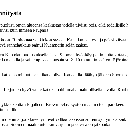
nnitystä
uolusti oman alueensa keskustan todella tiiviisti pois, eikä todellisil
elvisi kuin ihmeen kaupalla.
kkoon. Ruohomaa vei kiekon syvään Kanadan päätyyn ja pelasi viivaan v
erävä rannelaukaus painui Kuemperin selän taakse.
een Kanadan puolustukselle ja sai Suomen hyökkäyspeliin uutta virtaa 
ella mailalla ja sai tempustaan ansaitusti 2+10 minuutin jäähyn. Björnin
ikat kaksiminuuttisen aikana olivat Kanadalla. Jäähyn jälkeen Suomi sai
tta Leijonien hyvä vaihe katkesi pahimmalla mahdollisella tavalla. R
ykköskenttä iski jälleen. Brown pelasi syötön maalin eteen parkkeerann
än maaliin.
kun molemmat joukkueet yrittivät välttää takaiskuosuman syntymistä ka
ossa. Suomen maali kuitenkin varjeltui ja edessä oli jatkoaika.