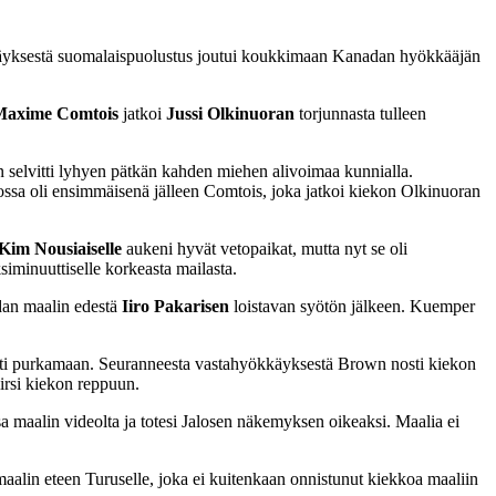
yökkäyksestä suomalaispuolustus joutui koukkimaan Kanadan hyökkääjän
Maxime Comtois
jatkoi
Jussi Olkinuoran
torjunnasta tulleen
in selvitti lyhyen pätkän kahden miehen alivoimaa kunnialla.
ossa oli ensimmäisenä jälleen Comtois, joka jatkoi kiekon Olkinuoran
Kim Nousiaiselle
aukeni hyvät vetopaikat, mutta nyt se oli
ksiminuuttiselle korkeasta mailasta.
dan maalin edestä
Iiro Pakarisen
loistavan syötön jälkeen. Kuemper
asti purkamaan. Seuranneesta vastahyökkäyksestä Brown nosti kiekon
irsi kiekon reppuun.
a maalin videolta ja totesi Jalosen näkemyksen oikeaksi. Maalia ei
lin eteen Turuselle, joka ei kuitenkaan onnistunut kiekkoa maaliin