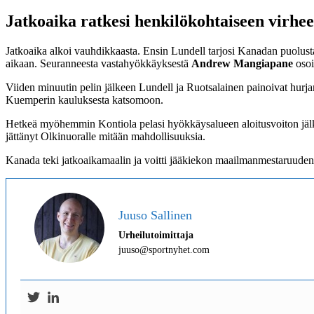
Jatkoaika ratkesi henkilökohtaiseen virhe
Jatkoaika alkoi vauhdikkaasta. Ensin Lundell tarjosi Kanadan puolusta
aikaan. Seuranneesta vastahyökkäyksestä
Andrew Mangiapane
osoi
Viiden minuutin pelin jälkeen Lundell ja Ruotsalainen painoivat hurj
Kuemperin kauluksesta katsomoon.
Hetkeä myöhemmin Kontiola pelasi hyökkäysalueen aloitusvoiton jälk
jättänyt Olkinuoralle mitään mahdollisuuksia.
Kanada teki jatkoaikamaalin ja voitti jääkiekon maailmanmestaruuden
Juuso Sallinen
Urheilutoimittaja
juuso@sportnyhet.com