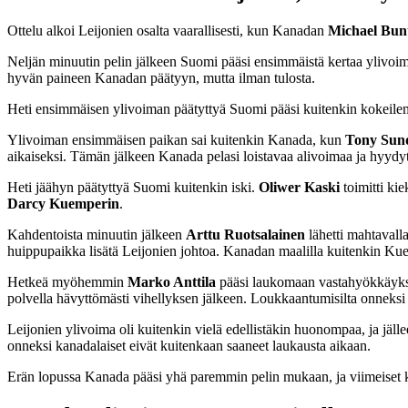
Ottelu alkoi Leijonien osalta vaarallisesti, kun Kanadan
Michael Bun
Neljän minuutin pelin jälkeen Suomi pääsi ensimmäistä kertaa ylivoi
hyvän paineen Kanadan päätyyn, mutta ilman tulosta.
Heti ensimmäisen ylivoiman päätyttyä Suomi pääsi kuitenkin kokeil
Ylivoiman ensimmäisen paikan sai kuitenkin Kanada, kun
Tony Sun
aikaiseksi. Tämän jälkeen Kanada pelasi loistavaa alivoimaa ja hyydy
Heti jäähyn päätyttyä Suomi kuitenkin iski.
Oliwer Kaski
toimitti ki
Darcy Kuemperin
.
Kahdentoista minuutin jälkeen
Arttu Ruotsalainen
lähetti mahtavall
huippupaikka lisätä Leijonien johtoa. Kanadan maalilla kuitenkin Kuem
Hetkeä myöhemmin
Marko Anttila
pääsi laukomaan vastahyökkäyksen 
polvella hävyttömästi vihellyksen jälkeen. Loukkaantumisilta onneksi
Leijonien ylivoima oli kuitenkin vielä edellistäkin huonompaa, ja jäl
onneksi kanadalaiset eivät kuitenkaan saaneet laukausta aikaan.
Erän lopussa Kanada pääsi yhä paremmin pelin mukaan, ja viimeiset k