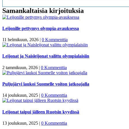
Samankaltaisia kirjoituksia
Leijonille pettymys olympia-avauksessa
11 helmikuun, 2026
|
0 Kommenttia
Leijonat ja Naisleijonat valittu olympialaisiin
2 tammikuun, 2026
|
0 Kommenttia
Puljujärvi laukoi Suomelle voiton jatkoajalla
14 joulukuun, 2025
|
0 Kommenttia
Leijonat taipui jälleen Ruotsin kyydissä
13 joulukuun, 2025
|
0 Kommenttia