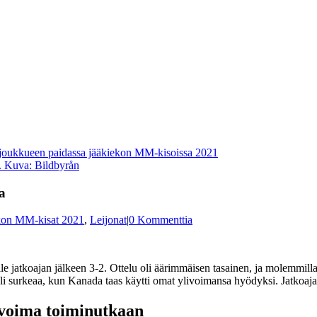
. Kuva: Bildbyrån
a
kon MM-kisat 2021
,
Leijonat
|
0 Kommenttia
 jatkoajan jälkeen 3-2. Ottelu oli äärimmäisen tasainen, ja molemmilla 
ma oli surkeaa, kun Kanada taas käytti omat ylivoimansa hyödyksi. Jatkoa
ivoima toiminutkaan