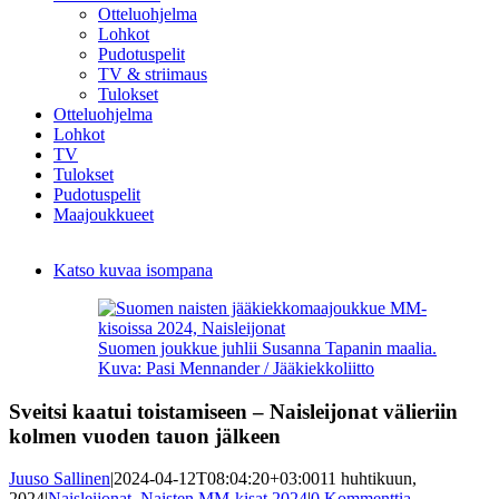
Otteluohjelma
Lohkot
Pudotuspelit
TV & striimaus
Tulokset
Otteluohjelma
Lohkot
TV
Tulokset
Pudotuspelit
Maajoukkueet
Katso kuvaa isompana
Suomen joukkue juhlii Susanna Tapanin maalia.
Kuva: Pasi Mennander / Jääkiekkoliitto
Sveitsi kaatui toistamiseen – Naisleijonat välieriin
kolmen vuoden tauon jälkeen
Juuso Sallinen
|
2024-04-12T08:04:20+03:00
11 huhtikuun,
2024
|
Naisleijonat
,
Naisten MM-kisat 2024
|
0 Kommenttia