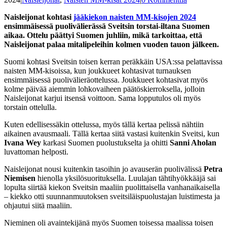
Naisleijonat kohtasi
jääkiekon naisten MM-kisojen 2024
ensimmäisessä puolivälierässä Sveitsin torstai-iltana Suomen
aikaa. Ottelu päättyi Suomen juhliin, mikä tarkoittaa, että
Naisleijonat palaa mitalipeleihin kolmen vuoden tauon jälkeen.
Suomi kohtasi Sveitsin toisen kerran peräkkäin USA:ssa pelattavissa
naisten MM-kisoissa, kun joukkueet kohtasivat turnauksen
ensimmäisessä puolivälieräottelussa. Joukkueet kohtasivat myös
kolme päivää aiemmin lohkovaiheen päätöskierroksella, jolloin
Naisleijonat karjui itsensä voittoon. Sama lopputulos oli myös
torstain ottelulla.
Kuten edellisessäkin ottelussa, myös tällä kertaa pelissä nähtiin
aikainen avausmaali. Tällä kertaa siitä vastasi kuitenkin Sveitsi, kun
Ivana Wey
karkasi Suomen puolustukselta ja ohitti
Sanni Aholan
luvattoman helposti.
Naisleijonat nousi kuitenkin tasoihin jo avauserän puolivälissä
Petra
Niemisen
hienolla yksilösuorituksella. Luulajan tähtihyökkääjä sai
lopulta siirtää kiekon Sveitsin maaliin puolittaisella vanhanaikaisella
– kiekko otti suunnanmuutoksen sveitsiläispuolustajan luistimesta ja
ohjautui siitä maaliin.
Nieminen oli avaintekijänä myös Suomen toisessa maalissa toisen