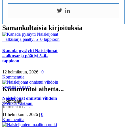
Samankaltaisia kirjoituksia
Kanada pysäytti Naisleijonat
– alkusarja päättyi 5–0-
tappioon
12 helmikuun, 2026
|
0
Kommenttia
Kommentoi aihetta...
Naisleijonat onnistui vihdoin
Kommentti
Sveitsiä vastaan
11 helmikuun, 2026
|
0
Kommenttia