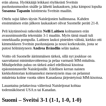
erän alussa. Hyökkääjä leikkasi röyhkeästi Sveitsin
puolustusmuodon sisälle ja lähetti laukauksen, joka kimposi lopulta
Susanna Tapanin
luistimesta Sveitsin maaliin.
Ottelu sujui lähes täysin Naisleijonien hallinnassa. Kahden
ensimmäisen erän jälkeen laukaukset olivat Suomelle peräti 21-8.
Peli käytännössä ratkesikin
Nelli Laitisen
kolmannen erän
avausminuuteilla tekemään 3-1 maaliin. Myös tämä maali tuli
onnekkaalla pompulla. Laitinen laukoi pisteiden välistä, kiekko otti
kimmokkeen Sveitsin puolustajasta ja nousi korkeuksiin, josta se
putosi hölmistyneen
Andrea Brändlin
selän taakse.
Voitto oli Suomelle äärimmäisen tärkeä, sillä nyt joukkue on
saavuttanut minimitavoitteensa ja pelaa varmasti MM-mitalista.
Mitalipeleihin paluu on tärkeä askel edellisissä kisoissa
epäonnistuneelle Naisleijonille. Edellisen kerran naisten
kiekkohistorian kolmanneksi menestynein maa on pelannut
mitaleista kolme vuotta sitten Kanadassa järjestetyissä MM-kisoissa.
Lauantaina pelattavissa välierissä Naisleijonat kohtaa
todennäköisesti USA:n tai Kanadan.
Suomi – Sveitsi 3-1 (1-1, 1-0, 1-0)