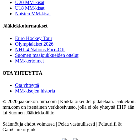
U20 MM-kisat
U18 MM-kisat
Naisten MM-kisat
Jääkiekkoturnaukset
Euro Hockey Tour
Olympialaiset 2026
NHL 4 Nations Face-Off
Suomen maajoukkueiden ottelut
MM-kertoimet
OTA YHTEYTTÄ
Ota yhteyttä
MM-kisojen historia
© 2020 jääkiekon-mm.com | Kaikki oikeudet pidätetään. jääkiekon-
mm.com on itsenäinen verkkosivusto, jolla ei ole yhteyttä IIHF ään
tai Suomen Jääkiekkoliitto.
Säännöt ja ehdot voimassa | Pelaa vastuullisesti | Peluuri.fi &
GamCare.org.uk