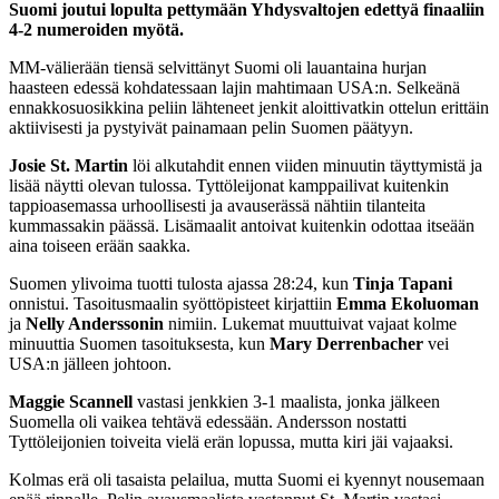
Suomi joutui lopulta pettymään Yhdysvaltojen edettyä finaaliin
4-2 numeroiden myötä.
MM-välierään tiensä selvittänyt Suomi oli lauantaina hurjan
haasteen edessä kohdatessaan lajin mahtimaan USA:n. Selkeänä
ennakkosuosikkina peliin lähteneet jenkit aloittivatkin ottelun erittäin
aktiivisesti ja pystyivät painamaan pelin Suomen päätyyn.
Josie St. Martin
löi alkutahdit ennen viiden minuutin täyttymistä ja
lisää näytti olevan tulossa. Tyttöleijonat kamppailivat kuitenkin
tappioasemassa urhoollisesti ja avauserässä nähtiin tilanteita
kummassakin päässä. Lisämaalit antoivat kuitenkin odottaa itseään
aina toiseen erään saakka.
Suomen ylivoima tuotti tulosta ajassa 28:24, kun
Tinja Tapani
onnistui. Tasoitusmaalin syöttöpisteet kirjattiin
Emma Ekoluoman
ja
Nelly Anderssonin
nimiin. Lukemat muuttuivat vajaat kolme
minuuttia Suomen tasoituksesta, kun
Mary Derrenbacher
vei
USA:n jälleen johtoon.
Maggie Scannell
vastasi jenkkien 3-1 maalista, jonka jälkeen
Suomella oli vaikea tehtävä edessään. Andersson nostatti
Tyttöleijonien toiveita vielä erän lopussa, mutta kiri jäi vajaaksi.
Kolmas erä oli tasaista pelailua, mutta Suomi ei kyennyt nousemaan