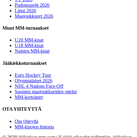
Pudotuspelit 2026
Liput 2026
Maajoukkueet 2026
Muut MM-turnaukset
U20 MM-kisat
U18 MM-kisat
Naisten MM-kisat
Jääkiekkoturnaukset
Euro Hockey Tour
Olympialaiset 2026
NHL 4 Nations Face-Off
Suomen maajoukkueiden ottelut
MM-kertoimet
OTA YHTEYTTÄ
Ota yhteyttä
MM-kisojen historia