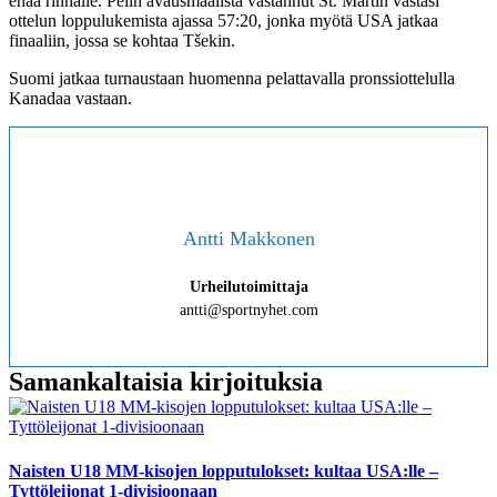
enää rinnalle. Pelin avausmaalista vastannut St. Martin vastasi
ottelun loppulukemista ajassa 57:20, jonka myötä USA jatkaa
finaaliin, jossa se kohtaa Tšekin.
Suomi jatkaa turnaustaan huomenna pelattavalla pronssiottelulla
Kanadaa vastaan.
Antti Makkonen
Urheilutoimittaja
antti@sportnyhet.com
Samankaltaisia kirjoituksia
Naisten U18 MM-kisojen lopputulokset: kultaa USA:lle –
Tyttöleijonat 1-divisioonaan