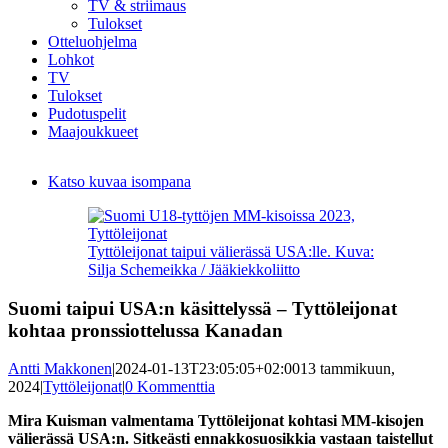
TV & striimaus
Tulokset
Otteluohjelma
Lohkot
TV
Tulokset
Pudotuspelit
Maajoukkueet
Katso kuvaa isompana
Tyttöleijonat taipui välierässä USA:lle. Kuva:
Silja Schemeikka / Jääkiekkoliitto
Suomi taipui USA:n käsittelyssä – Tyttöleijonat
kohtaa pronssiottelussa Kanadan
Antti Makkonen
|
2024-01-13T23:05:05+02:00
13 tammikuun,
2024
|
Tyttöleijonat
|
0 Kommenttia
Mira Kuisman valmentama Tyttöleijonat kohtasi MM-kisojen
välierässä USA:n. Sitkeästi ennakkosuosikkia vastaan taistellut