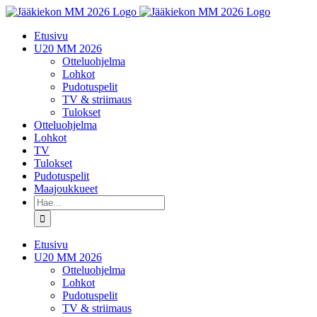
Skip
to
Etusivu
content
U20 MM 2026
Otteluohjelma
Lohkot
Pudotuspelit
TV & striimaus
Tulokset
Otteluohjelma
Lohkot
TV
Tulokset
Pudotuspelit
Maajoukkueet
Etsi
...
Etusivu
U20 MM 2026
Otteluohjelma
Lohkot
Pudotuspelit
TV & striimaus