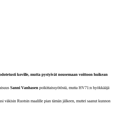
t odotetusti koville, mutta pystyivät nousemaan voittoon huikean
laisuus
Sanni Vanhasen
poikittaissyötöstä, mutta HV71:n hyökkääjä
si väkisin Ruotsin maalille pian tämän jälkeen, muttei saanut kunnon