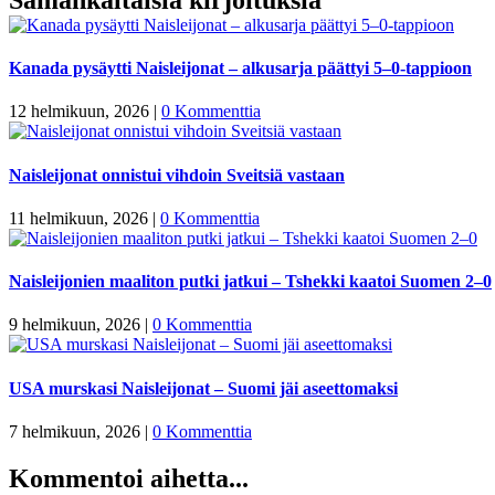
Kanada pysäytti Naisleijonat – alkusarja päättyi 5–0-tappioon
12 helmikuun, 2026
|
0 Kommenttia
Naisleijonat onnistui vihdoin Sveitsiä vastaan
11 helmikuun, 2026
|
0 Kommenttia
Naisleijonien maaliton putki jatkui – Tshekki kaatoi Suomen 2–0
9 helmikuun, 2026
|
0 Kommenttia
USA murskasi Naisleijonat – Suomi jäi aseettomaksi
7 helmikuun, 2026
|
0 Kommenttia
Kommentoi aihetta...