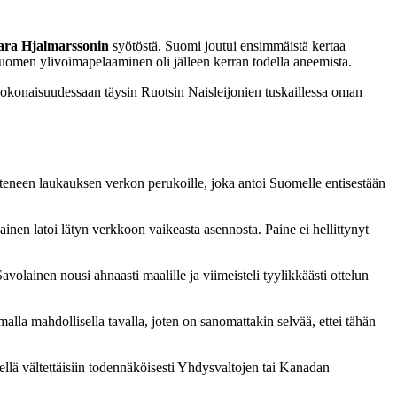
ara Hjalmarssonin
syötöstä. Suomi joutui ensimmäistä kertaa
Suomen ylivoimapelaaminen oli jälleen kerran todella aneemista.
okonaisuudessaan täysin Ruotsin Naisleijonien tuskaillessa oman
lähteneen laukauksen verkon perukoille, joka antoi Suomelle entisestään
inen latoi lätyn verkkoon vaikeasta asennosta. Paine ei hellittynyt
avolainen nousi ahnaasti maalille ja viimeisteli tyylikkäästi ottelun
alla mahdollisella tavalla, joten on sanomattakin selvää, ettei tähän
lä vältettäisiin todennäköisesti Yhdysvaltojen tai Kanadan