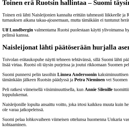
Toinen erä Ruotsin hallintaa – Suomi täysin
Toinen erä lähti Naisleijonien kannalta erittäin tahmeasti liikkeelle ja
turnauksen aikana takaa-ajoasemaan, mutta tämäkään ei tuntunut her
Ulf Lundbergin
valmentama Ruotsi puolestaan käytti ylivoimansa hyö
pelinsä kanssa.
Naisleijonat lähti päätöserään hurjalla as
Toivolan erätaukopuhe näytti tehneen tehtävänsä, sillä Suomi lähti p
lisää virtaa. Ruotsi oli täysin purjeissa ja joutui rikkomaan Suomen p
Suomi punnersi pelin tasoihin
Linnea Anderssonin
kaksiminuuttisen
tämänkään jälkeen Ruotsin päädyssä ja
Petra Nieminen
vei Suomen tä
Peli ratkesi viimeisellä viisiminuuttisella, kun
Annie Silenille
tuomitti
loppulukemat.
Naisleijonille lopulta ansaittu voitto, joka irtosi kaikkea muuta kuin 
ole varaa jatkopeleissä.
Suomi pelaa lohkovaiheen viimeisen ottelunsa huomenna Unkaria vastaa
kohtaaminen.