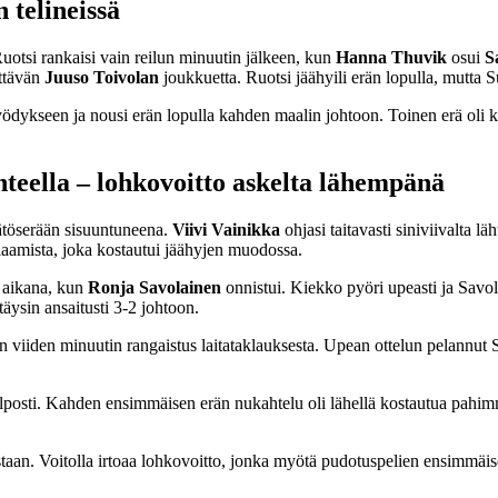
 telineissä
 Ruotsi rankaisi vain reilun minuutin jälkeen, kun
Hanna Thuvik
osui
S
ättävän
Juuso Toivolan
joukkuetta. Ruotsi jäähyili erän lopulla, mutta 
dykseen ja nousi erän lopulla kahden maalin johtoon. Toinen erä oli k
enteella – lohkovoitto askelta lähempänä
äätöserään sisuuntuneena.
Viivi Vainikka
ohjasi taitavasti siniviivalta 
elaamista, joka kostautui jäähyjen muodossa.
 aikana, kun
Ronja Savolainen
onnistui. Kiekko pyöri upeasti ja Savola
ysin ansaitusti 3-2 johtoon.
in viiden minuutin rangaistus laitataklauksesta. Upean ottelun pelannut S
helposti. Kahden ensimmäisen erän nukahtelu oli lähellä kostautua pahimm
n. Voitolla irtoaa lohkovoitto, jonka myötä pudotuspelien ensimmäisel