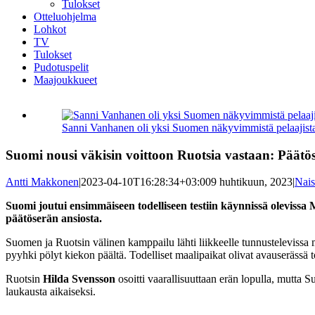
Tulokset
Otteluohjelma
Lohkot
TV
Tulokset
Pudotuspelit
Maajoukkueet
Katso
kuvaa
Sanni Vanhanen oli yksi Suomen näkyvimmistä pelaajista 
isompana
Suomi nousi väkisin voittoon Ruotsia vastaan: Päätöse
Antti Makkonen
|
2023-04-10T16:28:34+03:00
9 huhtikuun, 2023
|
Nais
Suomi joutui ensimmäiseen todelliseen testiin käynnissä olevissa 
päätöserän ansiosta.
Suomen ja Ruotsin välinen kamppailu lähti liikkeelle tunnustelevissa
pyyhki pölyt kiekon päältä. Todelliset maalipaikat olivat avauserässä
Ruotsin
Hilda Svensson
osoitti vaarallisuuttaan erän lopulla, mutta 
laukausta aikaiseksi.