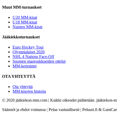
Muut MM-turnaukset
U20 MM-kisat
U18 MM-kisat
Naisten MM-kisat
Jääkiekkoturnaukset
Euro Hockey Tour
Olympialaiset 2026
NHL 4 Nations Face-Off
Suomen maajoukkueiden ottelut
MM-kertoimet
OTA YHTEYTTÄ
Ota yhteyttä
MM-kisojen historia
© 2020 jääkiekon-mm.com | Kaikki oikeudet pidätetään. jääkiekon-mm.
Säännöt ja ehdot voimassa | Pelaa vastuullisesti | Peluuri.fi & GamCa