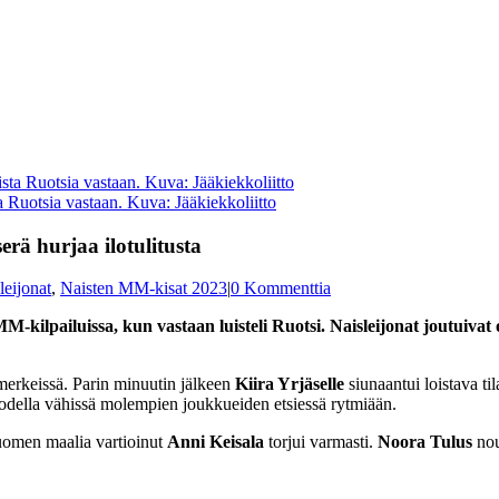
Ruotsia vastaan. Kuva: Jääkiekkoliitto
rä hurjaa ilotulitusta
leijonat
,
Naisten MM-kisat 2023
|
0 Kommenttia
MM-kilpailuissa, kun vastaan luisteli Ruotsi. Naisleijonat joutuiva
 merkeissä. Parin minuutin jälkeen
Kiira Yrjäselle
siunaantui loistava ti
 todella vähissä molempien joukkueiden etsiessä rytmiään.
Suomen maalia vartioinut
Anni Keisala
torjui varmasti.
Noora Tulus
nou