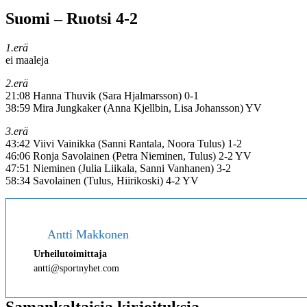
Suomi – Ruotsi 4-2
1.erä
ei maaleja
2.erä
21:08 Hanna Thuvik (Sara Hjalmarsson) 0-1
38:59 Mira Jungkaker (Anna Kjellbin, Lisa Johansson) YV
3.erä
43:42 Viivi Vainikka (Sanni Rantala, Noora Tulus) 1-2
46:06 Ronja Savolainen (Petra Nieminen, Tulus) 2-2 YV
47:51 Nieminen (Julia Liikala, Sanni Vanhanen) 3-2
58:34 Savolainen (Tulus, Hiirikoski) 4-2 YV
Antti Makkonen
Urheilutoimittaja
antti@sportnyhet.com
Samankaltaisia kirjoituksia