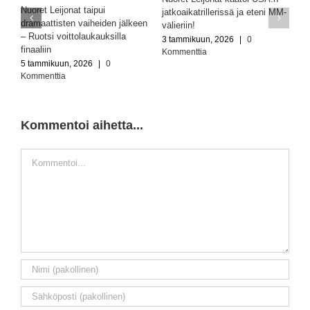
Nuoret Leijonat taipui
jatkoaikatrillerissä ja eteni MM-
dramaattisten vaiheiden jälkeen
välieriin!
– Ruotsi voittolaukauksilla
3 tammikuun, 2026
|
0
finaaliin
Kommenttia
5 tammikuun, 2026
|
0
Kommenttia
Kommentoi aihetta...
Kommentti