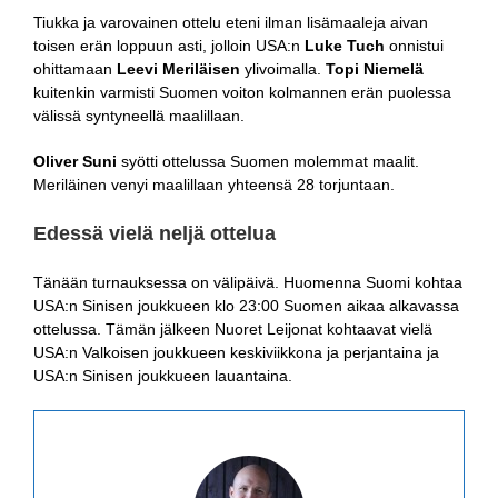
Tiukka ja varovainen ottelu eteni ilman lisämaaleja aivan
toisen erän loppuun asti, jolloin USA:n
Luke Tuch
onnistui
ohittamaan
Leevi Meriläisen
ylivoimalla.
Topi Niemelä
kuitenkin varmisti Suomen voiton kolmannen erän puolessa
välissä syntyneellä maalillaan.
Oliver Suni
syötti ottelussa Suomen molemmat maalit.
Meriläinen venyi maalillaan yhteensä 28 torjuntaan.
Edessä vielä neljä ottelua
Tänään turnauksessa on välipäivä. Huomenna Suomi kohtaa
USA:n Sinisen joukkueen klo 23:00 Suomen aikaa alkavassa
ottelussa. Tämän jälkeen Nuoret Leijonat kohtaavat vielä
USA:n Valkoisen joukkueen keskiviikkona ja perjantaina ja
USA:n Sinisen joukkueen lauantaina.