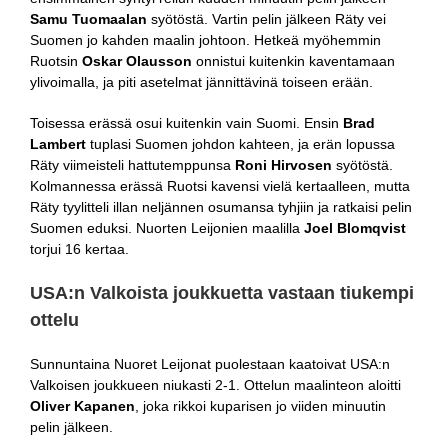
Samu Tuomaalan
syötöstä. Vartin pelin jälkeen Räty vei
Suomen jo kahden maalin johtoon. Hetkeä myöhemmin
Ruotsin
Oskar Olausson
onnistui kuitenkin kaventamaan
ylivoimalla, ja piti asetelmat jännittävinä toiseen erään.
Toisessa erässä osui kuitenkin vain Suomi. Ensin
Brad
Lambert
tuplasi Suomen johdon kahteen, ja erän lopussa
Räty viimeisteli hattutemppunsa
Roni Hirvosen
syötöstä.
Kolmannessa erässä Ruotsi kavensi vielä kertaalleen, mutta
Räty tyylitteli illan neljännen osumansa tyhjiin ja ratkaisi pelin
Suomen eduksi. Nuorten Leijonien maalilla
Joel Blomqvist
torjui 16 kertaa.
USA:n Valkoista joukkuetta vastaan tiukempi
ottelu
Sunnuntaina Nuoret Leijonat puolestaan kaatoivat USA:n
Valkoisen joukkueen niukasti 2-1. Ottelun maalinteon aloitti
Oliver Kapanen
, joka rikkoi kuparisen jo viiden minuutin
pelin jälkeen.