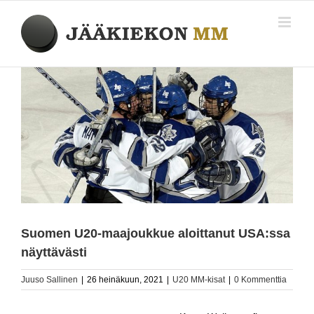
Skip
to
content
Katso
kuvaa
isompana
Suomen U20-maajoukkue aloittanut USA:ssa
näyttävästi
Juuso Sallinen
|
26 heinäkuun, 2021
|
U20 MM-kisat
|
0 Kommenttia