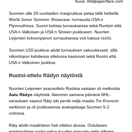
Kuva: Wallpaperflare.com
Suomen alle 20-vuotiaiden maajoukkue pelaa tällä hetkellä
World Junior Summer Showcase -turnausta USA:n
Plymouthissa. Suomi kohtaa turnauksessa sekä Ruotsin että
USA:n Valkoisen ja USA:n Sinisen joukkueen. Nuorten
Leijonien kokoonpanon turnauksessa voit katsoa
täältä
.
Suomen U20-joukkue aloitti turnauksen vakuuttavasti, sillä
viikonlopun kahdessa ottelussa kaatuivat sekä Ruotsi että
USA:n Valkoinen joukkue.
Ruotsi-ottelu Rädyn näytöstä
Nuorten Leijonien avausottelu Ruotsia vastaan oli melkoista
Aatu Rädyn
näytöstä. Aiemmin samana päivänä NHL-
varauksen saanut Räty iski peräti neljä maalia
Tre Kronorin
verkkoon ja oli joukkueensa avainpelaaja Suomen 5-2
voitossa.
Räty aloitti maalinteon heti ottelun alussa. Oululaisen
ensimmäinen syntyi reilun kuuden minuutin pelin jälkeen