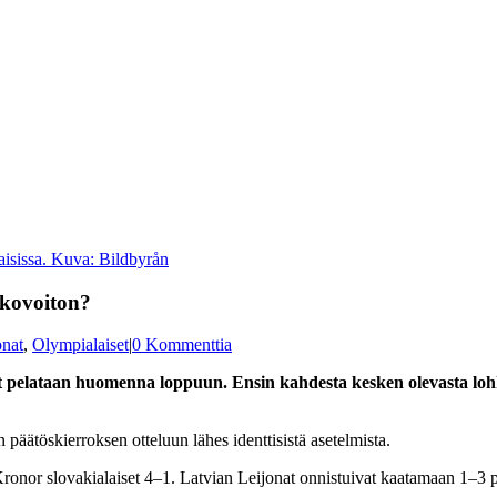
aisissa. Kuva: Bildbyrån
hkovoiton?
onat
,
Olympialaiset
|
0 Kommenttia
 pelataan huomenna loppuun. Ensin kahdesta kesken olevasta lohk
äätöskierroksen otteluun lähes identtisistä asetelmista.
 Kronor slovakialaiset 4–1. Latvian Leijonat onnistuivat kaatamaan 1–3 