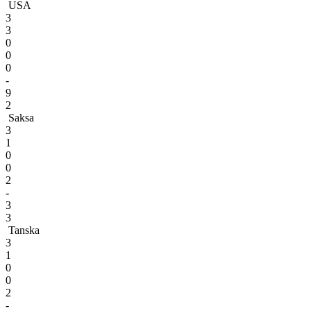
USA
3
3
0
0
0
-
9
2
Saksa
3
1
0
0
2
-
3
3
Tanska
3
1
0
0
2
-