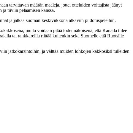
an tarvittavan määrän maaleja, jottei otteluiden voittajista jäänyt
n ja tiiviin pelaamisen kanssa.
nat ja jatkaa suoraan keskiviikkona alkaviin pudotuspeleihin.
kokakkosena, mutta voidaan pitää todennäköisenä, että Kanada tulee
alla tai rankkareilla riittää kuitenkin sekä Suomelle että Ruotsille
viin jatkokarsintoihin, ja välttää muiden lohkojen kakkosiksi tulleiden