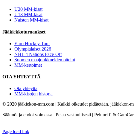
U20 MM-kisat
U18 MM-kisat
Naisten MM-kisat
Jääkiekkoturnaukset
Euro Hockey Tour
Olympialaiset 2026
NHL 4 Nations Face-Off
Suomen maajoukkueiden ottelut
MM-kertoimet
OTA YHTEYTTÄ
Ota yhteyttä
MM-kisojen historia
© 2020 jääkiekon-mm.com | Kaikki oikeudet pidätetään. jääkiekon-mm.
Säännöt ja ehdot voimassa | Pelaa vastuullisesti | Peluuri.fi & GamCa
Page load link