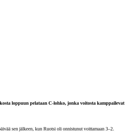
osta loppuun pelataan C-lohko, jonka voitosta kamppailevat
päivää sen jälkeen, kun Ruotsi oli onnistunut voittamaan 3–2.