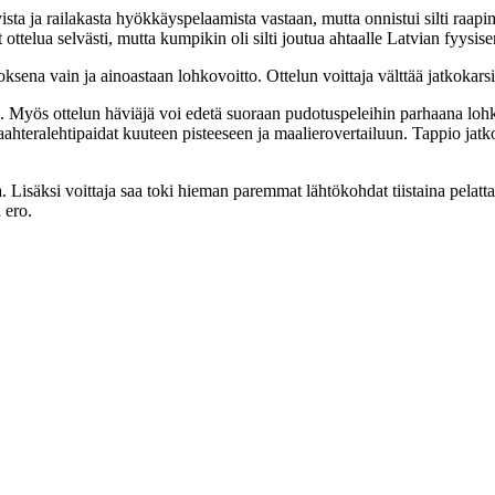
ta ja railakasta hyökkäyspelaamista vastaan, mutta onnistui silti raapima
ottelua selvästi, mutta kumpikin oli silti joutua ahtaalle Latvian fyysise
a vain ja ainoastaan lohkovoitto. Ottelun voittaja välttää jatkokarsin
. Myös ottelun häviäjä voi edetä suoraan pudotuspeleihin parhaana loh
teralehtipaidat kuuteen pisteeseen ja maalierovertailuun. Tappio jatkoaj
 Lisäksi voittaja saa toki hieman paremmat lähtökohdat tiistaina pelatta
 ero.