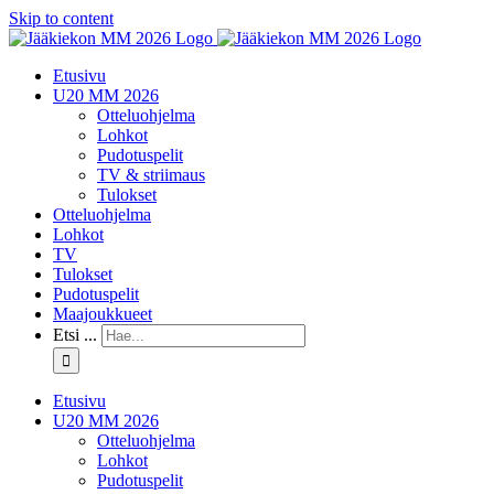
Skip to content
Etusivu
U20 MM 2026
Otteluohjelma
Lohkot
Pudotuspelit
TV & striimaus
Tulokset
Otteluohjelma
Lohkot
TV
Tulokset
Pudotuspelit
Maajoukkueet
Etsi ...
Etusivu
U20 MM 2026
Otteluohjelma
Lohkot
Pudotuspelit