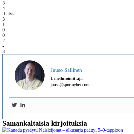
3
4
Latvia
3
1
0
0
2
-
3
Juuso Sallinen
Urheilutoimittaja
juuso@sportnyhet.com
Samankaltaisia kirjoituksia