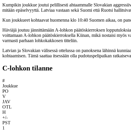
Kumpikin joukkue joutui pelillisesti ahtaammalle Slovakian aggressiivis
mitään epäselvyyttä. Latviaa vastaan sekä Suomi että Ruotsi hallitsivat 
Kun joukkueet kohtaavat huomenna klo 10:40 Suomen aikaa, on panoksen
Häviäjä joutuu jännittämään A-lohkon päätöskierroksen lopputuloksia
voittamaan A-lohkon päätöskierroksella Kiinan, mikä nostaisi myös vaah
varmasti parhaan lohkokakkosen titteliin.
Latvian ja Slovakian välisessä ottelussa on panoksena lähinnä kunniaa.
kohtaamisen. Tämä saattaa itsessään olla pudotuspelipaikan ratkaiseva
C-lohkon tilanne
#
Joukkue
PO
V
JAV
OTL
H
+/-
PST
1