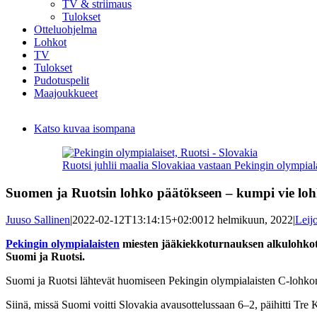
TV & striimaus
Tulokset
Otteluohjelma
Lohkot
TV
Tulokset
Pudotuspelit
Maajoukkueet
Katso kuvaa isompana
Ruotsi juhlii maalia Slovakiaa vastaan Pekingin olympial
Suomen ja Ruotsin lohko päätökseen – kumpi vie lo
Juuso Sallinen
|
2022-02-12T13:14:15+02:00
12 helmikuun, 2022
|
Leij
Pekingin olympialaisten
miesten jääkiekkoturnauksen alkulohkot
Suomi ja Ruotsi.
Suomi ja Ruotsi lähtevät huomiseen Pekingin olympialaisten C-lohkon p
Siinä, missä Suomi voitti Slovakia avausottelussaan 6–2, päihitti Tre