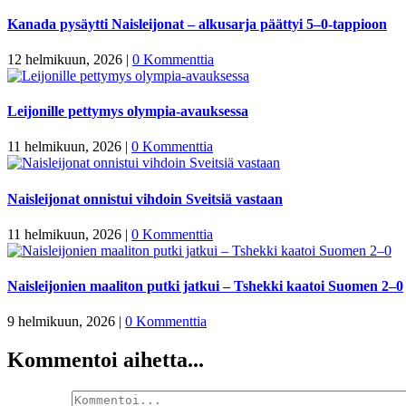
Kanada pysäytti Naisleijonat – alkusarja päättyi 5–0-tappioon
12 helmikuun, 2026
|
0 Kommenttia
Leijonille pettymys olympia-avauksessa
11 helmikuun, 2026
|
0 Kommenttia
Naisleijonat onnistui vihdoin Sveitsiä vastaan
11 helmikuun, 2026
|
0 Kommenttia
Naisleijonien maaliton putki jatkui – Tshekki kaatoi Suomen 2–0
9 helmikuun, 2026
|
0 Kommenttia
Kommentoi aihetta...