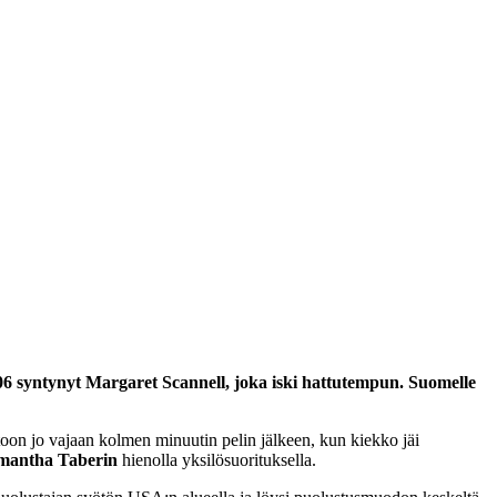
006 syntynyt Margaret Scannell, joka iski hattutempun. Suomelle
toon jo vajaan kolmen minuutin pelin jälkeen, kun kiekko jäi
mantha Taberin
hienolla yksilösuorituksella.