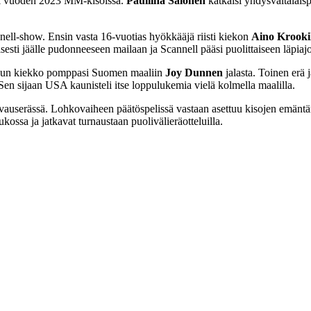
ali vuoden 2023 MM-kisoissa.
Pauliina Salonen
katkaisi yhdysvaltalais
nell-show. Ensin vasta 16-vuotias hyökkääjä riisti kiekon
Aino Krooki
ti jäälle pudonneeseen mailaan ja Scannell pääsi puolittaiseen läpiajoo
 kun kiekko pomppasi Suomen maaliin
Joy Dunnen
jalasta. Toinen erä 
 Sen sijaan USA kaunisteli itse loppulukemia vielä kolmella maalilla.
n avauserässä. Lohkovaiheen päätöspelissä vastaan asettuu kisojen emän
ssa ja jatkavat turnaustaan puolivälieräotteluilla.