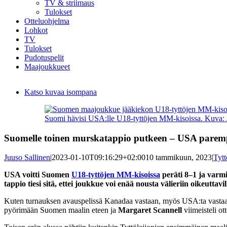
TV & striimaus
Tulokset
Otteluohjelma
Lohkot
TV
Tulokset
Pudotuspelit
Maajoukkueet
Katso kuvaa isompana
Suomi hävisi USA:lle U18-tyttöjen MM-kisoissa. Kuva: J
Suomelle toinen murskatappio putkeen – USA parem
Juuso Sallinen
|
2023-01-10T09:16:29+02:00
10 tammikuun, 2023
|
Tytt
USA voitti Suomen
U18-tyttöjen MM-kisoissa
peräti 8–1 ja varmi
tappio tiesi sitä, ettei joukkue voi enää nousta välieriin oikeuttavil
Kuten turnauksen avauspelissä Kanadaa vastaan, myös USA:ta vastaan T
pyörimään Suomen maalin eteen ja
Margaret Scannell
viimeisteli o