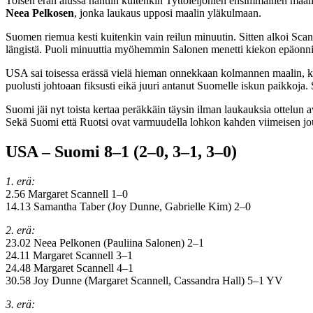
Toisen erän alussa nähtiin kuitenkin Tyttöleijonien ensimmäinen ma
Neea Pelkosen
, jonka laukaus upposi maalin yläkulmaan.
Suomen riemua kesti kuitenkin vain reilun minuutin. Sitten alkoi Scan
längistä. Puoli minuuttia myöhemmin Salonen menetti kiekon epäonnises
USA sai toisessa erässä vielä hieman onnekkaan kolmannen maalin,
puolusti johtoaan fiksusti eikä juuri antanut Suomelle iskun paikkoja.
Suomi jäi nyt toista kertaa peräkkäin täysin ilman laukauksia ottelu
Sekä Suomi että Ruotsi ovat varmuudella lohkon kahden viimeisen jouko
USA – Suomi 8–1 (2–0, 3–1, 3–0)
1. erä:
2.56 Margaret Scannell 1–0
14.13 Samantha Taber (Joy Dunne, Gabrielle Kim) 2–0
2. erä:
23.02 Neea Pelkonen (Pauliina Salonen) 2–1
24.11 Margaret Scannell 3–1
24.48 Margaret Scannell 4–1
30.58 Joy Dunne (Margaret Scannell, Cassandra Hall) 5–1 YV
3. erä: