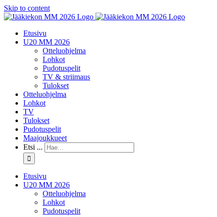
Skip to content
Etusivu
U20 MM 2026
Otteluohjelma
Lohkot
Pudotuspelit
TV & striimaus
Tulokset
Otteluohjelma
Lohkot
TV
Tulokset
Pudotuspelit
Maajoukkueet
Etsi ...
Etusivu
U20 MM 2026
Otteluohjelma
Lohkot
Pudotuspelit