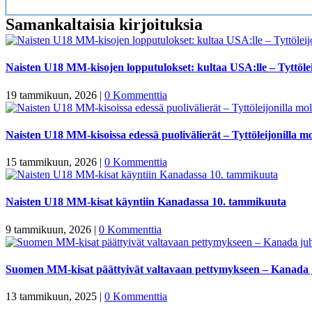
Samankaltaisia kirjoituksia
Naisten U18 MM-kisojen lopputulokset: kultaa USA:lle – Tyttölei
19 tammikuun, 2026
|
0 Kommenttia
Naisten U18 MM-kisoissa edessä puolivälierät – Tyttöleijonilla mo
15 tammikuun, 2026
|
0 Kommenttia
Naisten U18 MM-kisat käyntiin Kanadassa 10. tammikuuta
9 tammikuun, 2026
|
0 Kommenttia
Suomen MM-kisat päättyivät valtavaan pettymykseen – Kanada 
13 tammikuun, 2025
|
0 Kommenttia