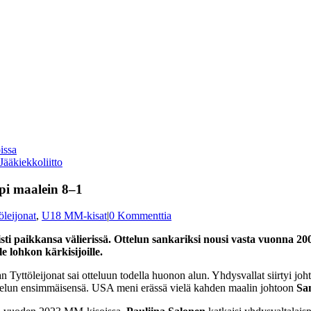
ääkiekkoliitto
pi maalein 8–1
öleijonat
,
U18 MM-kisat
|
0 Kommenttia
sti paikkansa välierissä. Ottelun sankariksi nousi vasta vuonna 2
le lohkon kärkisijoille.
yttöleijonat sai otteluun todella huonon alun. Yhdysvallat siirtyi joh
ttelun ensimmäisensä. USA meni erässä vielä kahden maalin johtoon
Sa