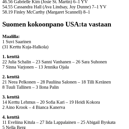
46.56 Gabrielle Kim (Josie St. Martin) 6–1 YV
54.55 Cassandra Hall (Ava Lindsay, Joy Dunne) 7–1 YV
58.19 Finley McCarthy (Margaret Scannell) 8–1
Suomen kokoonpano USA:ta vastaan
Maalilla:
1 Suvi Saarinen
(31 Kerttu Kuja-Halkola)
1
. kenttä
22 Julia Schalin – 23 Sanni Vanhanen – 26 Sara Suhonen
7 Sinna Varjonen – 13 Jennika Ojala
2
. kenttä
21 Neea Pelkonen – 28 Pauliina Salonen – 18 Tilli Keränen
8 Tuuli Tallinen – 3 Ilona Palin
3
. kenttä
14 Kerttu Lehmus – 20 Sofia Kari – 19 Heidi Kokora
2 Aino Krook – 4 Bianca Kanerva
4
. kenttä
11 Eveliina Kitula – 27 Iida Lappalainen – 25 Abigail Byskata
5 Nella Berg