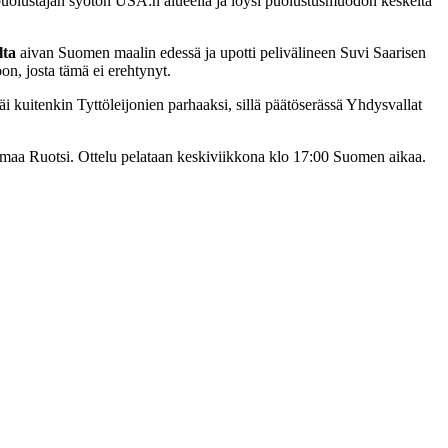
puolustajan syötön USA:n alueella ja löysi puolustusmuodon keskeltä
lta
aivan Suomen maalin edessä ja upotti pelivälineen Suvi Saarisen
n, josta tämä ei erehtynyt.
jäi kuitenkin Tyttöleijonien parhaaksi, sillä päätöserässä Yhdysvallat
tämaa Ruotsi. Ottelu pelataan keskiviikkona klo 17:00 Suomen aikaa.